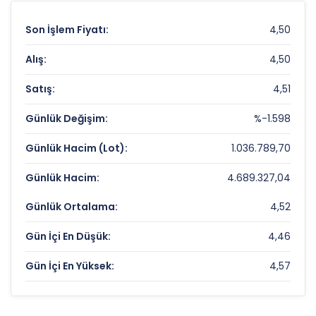
Son İşlem Fiyatı:
4,50
Alış:
4,50
Satış:
4,51
Günlük Değişim:
%-1.598
Günlük Hacim (Lot):
1.036.789,70
Günlük Hacim:
4.689.327,04
Günlük Ortalama:
4,52
Gün İçi En Düşük:
4,46
Gün İçi En Yüksek:
4,57