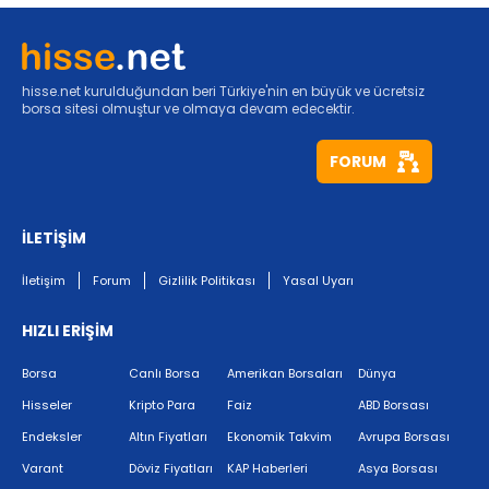
hisse.net kurulduğundan beri Türkiye'nin en büyük ve ücretsiz
borsa sitesi olmuştur ve olmaya devam edecektir.
FORUM
İLETİŞİM
İletişim
Forum
Gizlilik Politikası
Yasal Uyarı
HIZLI ERİŞİM
Borsa
Canlı Borsa
Amerikan Borsaları
Dünya
Hisseler
Kripto Para
Faiz
ABD Borsası
Endeksler
Altın Fiyatları
Ekonomik Takvim
Avrupa Borsası
Varant
Döviz Fiyatları
KAP Haberleri
Asya Borsası