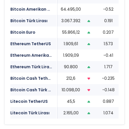
Bitcoin Amerikan Doları
64.495,00
-0.52
1
Bitcoin Türk Lirası
3.067.392
0.191
1
Bitcoin Euro
55.866,12
0.207
1
Ethereum TetherUS
1.909,61
1.573
1
Ethereum Amerikan Doları
1.909,09
-0.41
1
Ethereum Türk Lirası
90.800
1.717
1
Bitcoin Cash TetherUS
212,6
-0.235
1
Bitcoin Cash Türk Lirası
10.098,00
-0.148
1
Litecoin TetherUS
45,5
0.887
1
Litecoin Türk Lirası
2.165,00
1.074
1