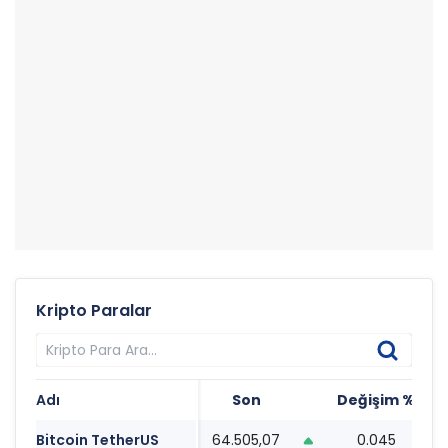
Kripto Paralar
Adı
Son
Değişim %
T
Bitcoin TetherUS
64.505,07
0.045
1