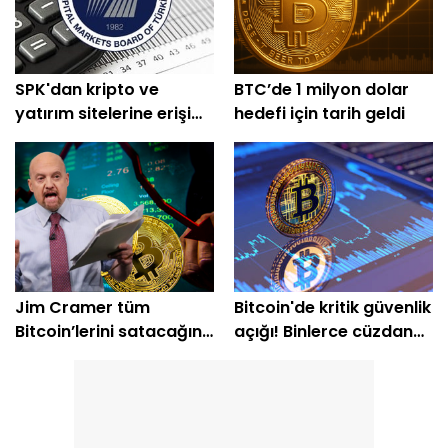
SPK'dan kripto ve
BTC’de 1 milyon dolar
yatırım sitelerine erişim
hedefi için tarih geldi
engeli
Jim Cramer tüm
Bitcoin'de kritik güvenlik
Bitcoin’lerini satacağını
açığı! Binlerce cüzdan
açıkladı
etkilendi