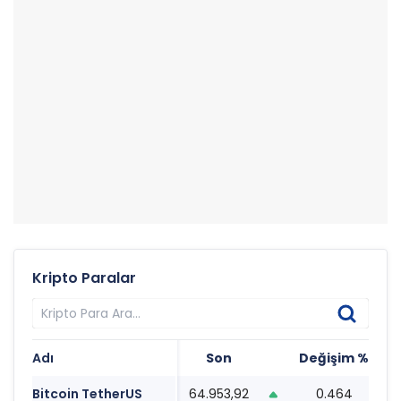
Kripto Paralar
Adı
Son
Değişim %
T
Bitcoin TetherUS
64.953,92
0.464
1