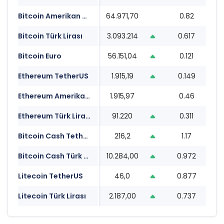
Bitcoin Amerikan Doları
64.971,70
0.82
1
Bitcoin Türk Lirası
3.093.214
0.617
1
Bitcoin Euro
56.151,04
0.121
1
Ethereum TetherUS
1.915,19
0.149
1
Ethereum Amerikan Doları
1.915,97
0.46
1
Ethereum Türk Lirası
91.220
0.311
1
Bitcoin Cash TetherUS
216,2
1.17
1
Bitcoin Cash Türk Lirası
10.284,00
0.972
1
Litecoin TetherUS
46,0
0.877
1
Litecoin Türk Lirası
2.187,00
0.737
1