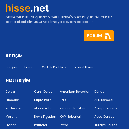
hisse.net kurulduğundan beri Türkiye'nin en büyük ve ücretsiz
borsa sitesi olmuştur ve olmaya devam edecektir.
FORUM
İLETİŞİM
İletişim
Forum
Gizlilik Politikası
Yasal Uyarı
HIZLI ERİŞİM
Borsa
Canlı Borsa
Amerikan Borsaları
Dünya
Hisseler
Kripto Para
Faiz
ABD Borsası
Endeksler
Altın Fiyatları
Ekonomik Takvim
Avrupa Borsası
Varant
Döviz Fiyatları
KAP Haberleri
Asya Borsası
Haber
Pariteler
Repo
Türkiye Borsası