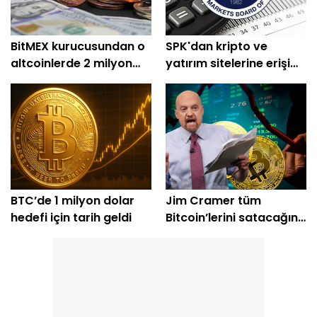
BitMEX kurucusundan o
SPK'dan kripto ve
altcoinlerde 2 milyon
yatırım sitelerine erişim
dolarlık alım
engeli
BTC’de 1 milyon dolar
Jim Cramer tüm
hedefi için tarih geldi
Bitcoin’lerini satacağını
açıkladı