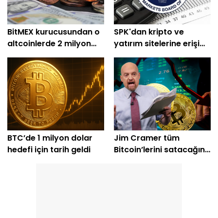
BitMEX kurucusundan o
SPK'dan kripto ve
altcoinlerde 2 milyon
yatırım sitelerine erişim
dolarlık alım
engeli
BTC’de 1 milyon dolar
Jim Cramer tüm
hedefi için tarih geldi
Bitcoin’lerini satacağını
açıkladı