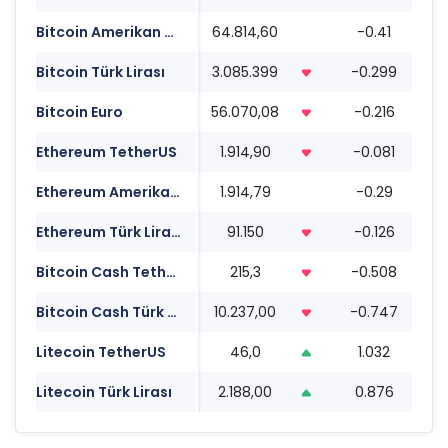
Bitcoin Amerikan Doları
64.814,60
-0.41
0
Bitcoin Türk Lirası
3.085.399
-0.299
0
Bitcoin Euro
56.070,08
-0.216
0
Ethereum TetherUS
1.914,90
-0.081
0
Ethereum Amerikan Doları
1.914,79
-0.29
0
Ethereum Türk Lirası
91.150
-0.126
0
Bitcoin Cash TetherUS
215,3
-0.508
0
Bitcoin Cash Türk Lirası
10.237,00
-0.747
0
Litecoin TetherUS
46,0
1.032
0
Litecoin Türk Lirası
2.188,00
0.876
0