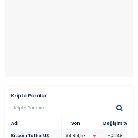
Kripto Paralar
Adı
Son
Değişim %
T
Bitcoin TetherUS
64.814,57
-0.248
0