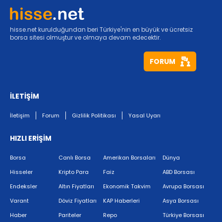
hisse.net kurulduğundan beri Türkiye'nin en büyük ve ücretsiz
borsa sitesi olmuştur ve olmaya devam edecektir.
FORUM
İLETİŞİM
İletişim
Forum
Gizlilik Politikası
Yasal Uyarı
HIZLI ERİŞİM
Borsa
Canlı Borsa
Amerikan Borsaları
Dünya
Hisseler
Kripto Para
Faiz
ABD Borsası
Endeksler
Altın Fiyatları
Ekonomik Takvim
Avrupa Borsası
Varant
Döviz Fiyatları
KAP Haberleri
Asya Borsası
Haber
Pariteler
Repo
Türkiye Borsası