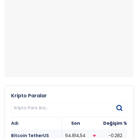
Kripto Paralar
Adı
Son
Değişim %
T
Bitcoin TetherUS
64.814,54
-0.282
1