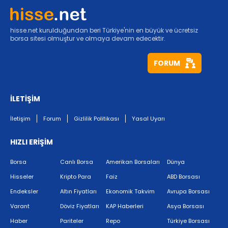
hisse.net kurulduğundan beri Türkiye'nin en büyük ve ücretsiz
borsa sitesi olmuştur ve olmaya devam edecektir.
FORUM
İLETİŞİM
İletişim
Forum
Gizlilik Politikası
Yasal Uyarı
HIZLI ERİŞİM
Borsa
Canlı Borsa
Amerikan Borsaları
Dünya
Hisseler
Kripto Para
Faiz
ABD Borsası
Endeksler
Altın Fiyatları
Ekonomik Takvim
Avrupa Borsası
Varant
Döviz Fiyatları
KAP Haberleri
Asya Borsası
Haber
Pariteler
Repo
Türkiye Borsası