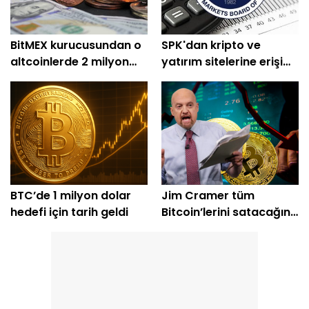
BitMEX kurucusundan o
SPK'dan kripto ve
altcoinlerde 2 milyon
yatırım sitelerine erişim
dolarlık alım
engeli
BTC’de 1 milyon dolar
Jim Cramer tüm
hedefi için tarih geldi
Bitcoin’lerini satacağını
açıkladı