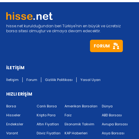
hisse.net kurulduğundan beri Türkiye'nin en büyük ve ücretsiz
borsa sitesi olmuştur ve olmaya devam edecektir.
FORUM
İLETİŞİM
İletişim
Forum
Gizlilik Politikası
Yasal Uyarı
HIZLI ERİŞİM
Borsa
Canlı Borsa
Amerikan Borsaları
Dünya
Hisseler
Kripto Para
Faiz
ABD Borsası
Endeksler
Altın Fiyatları
Ekonomik Takvim
Avrupa Borsası
Varant
Döviz Fiyatları
KAP Haberleri
Asya Borsası