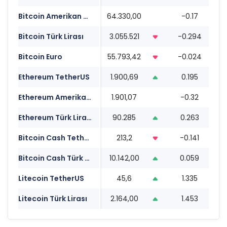
Bitcoin Amerikan Doları
64.330,00
-0.17
0
Bitcoin Türk Lirası
3.055.521
-0.294
0
Bitcoin Euro
55.793,42
-0.024
0
Ethereum TetherUS
1.900,69
0.195
0
Ethereum Amerikan Doları
1.901,07
-0.32
0
Ethereum Türk Lirası
90.285
0.263
0
Bitcoin Cash TetherUS
213,2
-0.141
0
Bitcoin Cash Türk Lirası
10.142,00
0.059
0
Litecoin TetherUS
45,6
1.335
0
Litecoin Türk Lirası
2.164,00
1.453
0