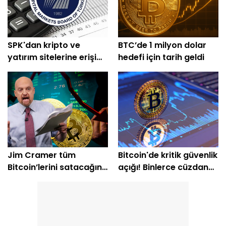
SPK'dan kripto ve
BTC’de 1 milyon dolar
yatırım sitelerine erişim
hedefi için tarih geldi
engeli
Jim Cramer tüm
Bitcoin'de kritik güvenlik
Bitcoin’lerini satacağını
açığı! Binlerce cüzdan
açıkladı
etkilendi