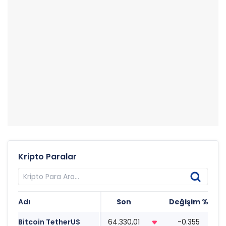
Kripto Paralar
Adı
Son
Değişim %
T
Bitcoin TetherUS
64.330,01
-0.355
0