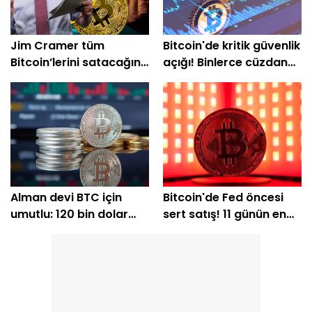
Jim Cramer tüm
Bitcoin'de kritik güvenlik
Bitcoin’lerini satacağını
açığı! Binlerce cüzdan
açıkladı
etkilendi
Alman devi BTC için
Bitcoin'de Fed öncesi
umutlu: 120 bin dolar
sert satış! 11 günün en
için tarih verdi
düşük seviyesi