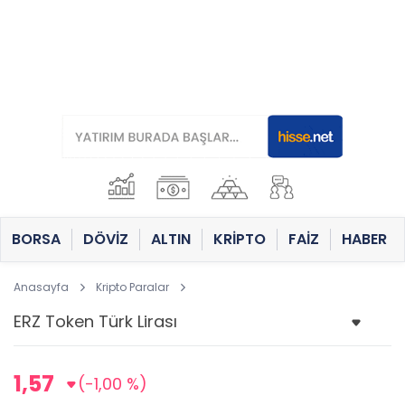
BORSA
DÖVİZ
ALTIN
KRİPTO
FAİZ
HABER
Anasayfa
Kripto Paralar
1,57
(-1,00 %)