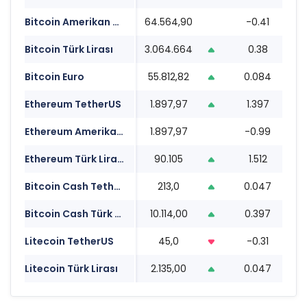
Bitcoin Amerikan Doları
64.564,90
-0.41
0
Bitcoin Türk Lirası
3.064.664
0.38
0
Bitcoin Euro
55.812,82
0.084
0
Ethereum TetherUS
1.897,97
1.397
0
Ethereum Amerikan Doları
1.897,97
-0.99
0
Ethereum Türk Lirası
90.105
1.512
0
Bitcoin Cash TetherUS
213,0
0.047
0
Bitcoin Cash Türk Lirası
10.114,00
0.397
0
Litecoin TetherUS
45,0
-0.31
0
Litecoin Türk Lirası
2.135,00
0.047
0