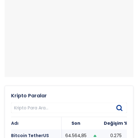
Kripto Paralar
Adı
Son
Değişim %
T
Bitcoin TetherUS
64.564,85
0.275
0