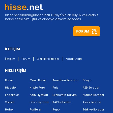
hisse.net kurulduğundan beri Türkiye'nin en büyük ve ücretsiz
borsa sitesi olmuştur ve olmaya devam edecektir.
FORUM
İLETİŞİM
İletişim
Forum
Gizlilik Politikası
Yasal Uyarı
HIZLI ERİŞİM
Borsa
Canlı Borsa
Amerikan Borsaları
Dünya
Hisseler
Kripto Para
Faiz
ABD Borsası
Endeksler
Altın Fiyatları
Ekonomik Takvim
Avrupa Borsası
Varant
Döviz Fiyatları
KAP Haberleri
Asya Borsası
Haber
Pariteler
Repo
Türkiye Borsası