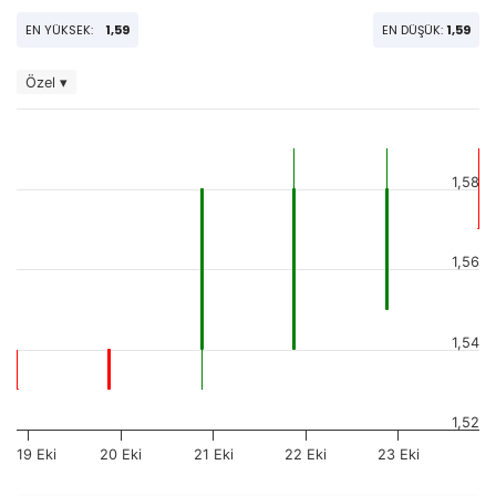
EN YÜKSEK:
1,59
EN DÜŞÜK:
1,59
Özel ▾
1,58
1,56
1,54
1,52
19 Eki
20 Eki
21 Eki
22 Eki
23 Eki