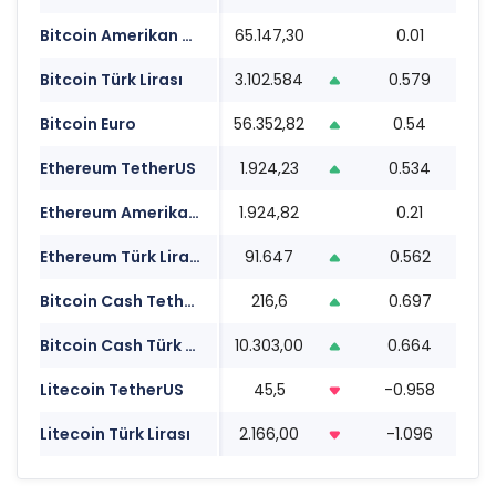
Bitcoin Amerikan Doları
65.147,30
0.01
08
Bitcoin Türk Lirası
3.102.584
0.579
08
Bitcoin Euro
56.352,82
0.54
08
Ethereum TetherUS
1.924,23
0.534
08
Ethereum Amerikan Doları
1.924,82
0.21
08
Ethereum Türk Lirası
91.647
0.562
08
Bitcoin Cash TetherUS
216,6
0.697
08
Bitcoin Cash Türk Lirası
10.303,00
0.664
08
Litecoin TetherUS
45,5
-0.958
08
Litecoin Türk Lirası
2.166,00
-1.096
08