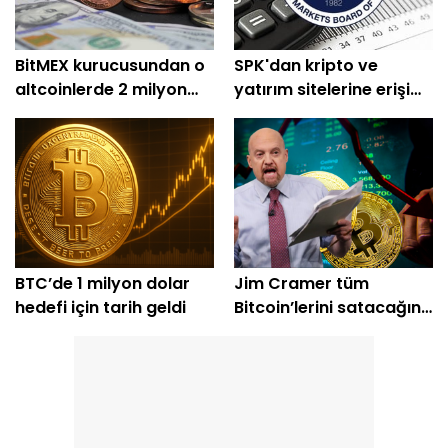
BitMEX kurucusundan o
SPK'dan kripto ve
altcoinlerde 2 milyon
yatırım sitelerine erişim
dolarlık alım
engeli
BTC’de 1 milyon dolar
Jim Cramer tüm
hedefi için tarih geldi
Bitcoin’lerini satacağını
açıkladı