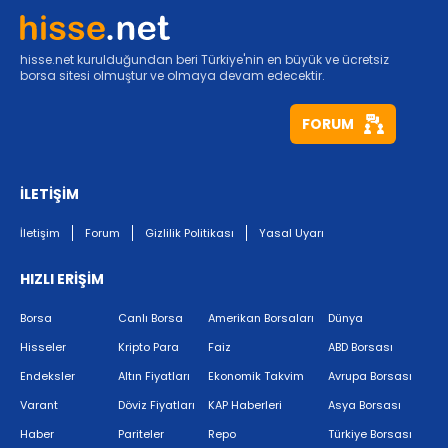
hisse.net kurulduğundan beri Türkiye'nin en büyük ve ücretsiz
borsa sitesi olmuştur ve olmaya devam edecektir.
FORUM
İLETİŞİM
İletişim
Forum
Gizlilik Politikası
Yasal Uyarı
HIZLI ERİŞİM
Borsa
Canlı Borsa
Amerikan Borsaları
Dünya
Hisseler
Kripto Para
Faiz
ABD Borsası
Endeksler
Altın Fiyatları
Ekonomik Takvim
Avrupa Borsası
Varant
Döviz Fiyatları
KAP Haberleri
Asya Borsası
Haber
Pariteler
Repo
Türkiye Borsası