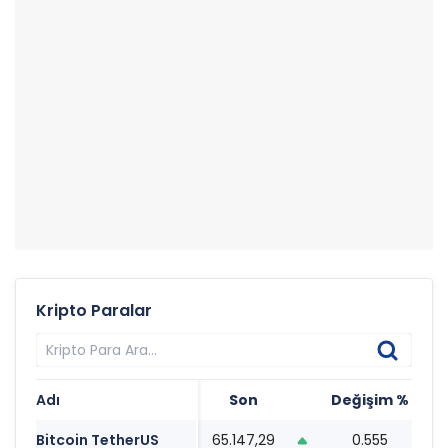
Kripto Paralar
Adı
Son
Değişim %
Ta
Bitcoin TetherUS
65.147,29
0.555
08