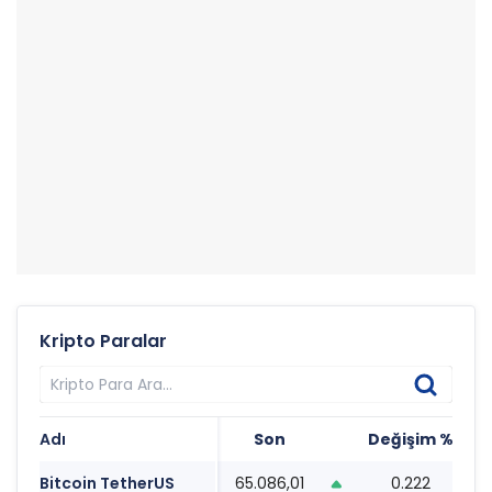
Kripto Paralar
Adı
Son
Değişim %
T
Bitcoin TetherUS
65.086,01
0.222
1