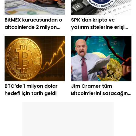
BitMEX kurucusundan o
SPK'dan kripto ve
altcoinlerde 2 milyon
yatırım sitelerine erişim
dolarlık alım
engeli
BTC’de 1 milyon dolar
Jim Cramer tüm
hedefi için tarih geldi
Bitcoin’lerini satacağını
açıkladı