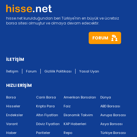
hisse.net kurulduğundan beri Türkiye'nin en büyük ve ücretsiz
borsa sitesi olmuştur ve olmaya devam edecektir.
FORUM
İLETİŞİM
İletişim
Forum
Gizlilik Politikası
Yasal Uyarı
HIZLI ERİŞİM
Borsa
Canlı Borsa
Amerikan Borsaları
Dünya
Hisseler
Kripto Para
Faiz
ABD Borsası
Endeksler
Altın Fiyatları
Ekonomik Takvim
Avrupa Borsası
Varant
Döviz Fiyatları
KAP Haberleri
Asya Borsası
Haber
Pariteler
Repo
Türkiye Borsası