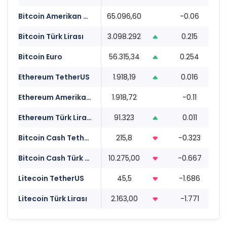
Bitcoin Amerikan Doları
65.096,60
-0.06
1
Bitcoin Türk Lirası
3.098.292
0.215
1
Bitcoin Euro
56.315,34
0.254
1
Ethereum TetherUS
1.918,19
0.016
1
Ethereum Amerikan Doları
1.918,72
-0.11
1
Ethereum Türk Lirası
91.323
0.011
1
Bitcoin Cash TetherUS
215,8
-0.323
1
Bitcoin Cash Türk Lirası
10.275,00
-0.667
1
Litecoin TetherUS
45,5
-1.686
1
Litecoin Türk Lirası
2.163,00
-1.771
1