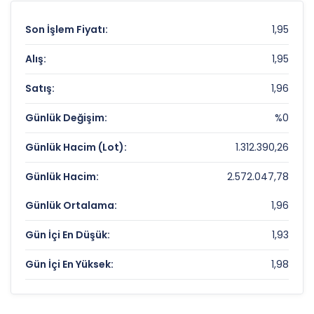
Son İşlem Fiyatı:
1,95
Alış:
1,95
Satış:
1,96
Günlük Değişim:
%0
Günlük Hacim (Lot):
1.312.390,26
Günlük Hacim:
2.572.047,78
Günlük Ortalama:
1,96
Gün İçi En Düşük:
1,93
Gün İçi En Yüksek:
1,98