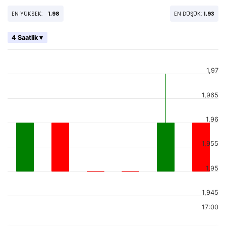
EN YÜKSEK:
1,98
EN DÜŞÜK:
1,93
4 Saatlik ▾
1,97
1,965
1,96
1,955
1,95
1,945
17:00