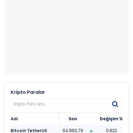
Kripto Paralar
Adı
Son
Değişim %
T
Bitcoin TetherUS
64.883,79
0.823
0