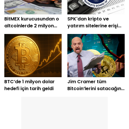
BitMEX kurucusundan o
SPK'dan kripto ve
altcoinlerde 2 milyon
yatırım sitelerine erişim
dolarlık alım
engeli
BTC’de 1 milyon dolar
Jim Cramer tüm
hedefi için tarih geldi
Bitcoin’lerini satacağını
açıkladı