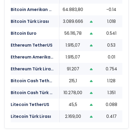
Bitcoin Amerikan Doları
64.883,80
-0.14
0
Bitcoin Türk Lirası
3.089.666
1.018
0
Bitcoin Euro
56.116,78
0.541
0
Ethereum TetherUS
1.915,07
0.53
0
Ethereum Amerikan Doları
1.915,07
0.01
0
Ethereum Türk Lirası
91.207
0.754
0
Bitcoin Cash TetherUS
215,1
1.128
0
Bitcoin Cash Türk Lirası
10.278,00
1.351
0
Litecoin TetherUS
45,5
0.088
0
Litecoin Türk Lirası
2.169,00
0.417
0