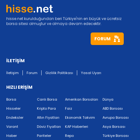
hisse.net kurulduğundan beri Türkiye'nin en büyük ve ücretsiz
borsa sitesi olmuştur ve olmaya devam edecektir.
FORUM
İLETİŞİM
İletişim
Forum
Gizlilik Politikası
Yasal Uyarı
HIZLI ERİŞİM
Borsa
Canlı Borsa
Amerikan Borsaları
Dünya
Hisseler
Kripto Para
Faiz
ABD Borsası
Endeksler
Altın Fiyatları
Ekonomik Takvim
Avrupa Borsası
Varant
Döviz Fiyatları
KAP Haberleri
Asya Borsası
Haber
Pariteler
Repo
Türkiye Borsası