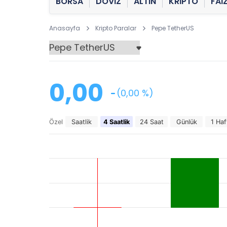
BORSA
DÖVİZ
ALTIN
KRİPTO
FAİ
Anasayfa
Kripto Paralar
Pepe TetherUS
0,00
(0,00 %)
Özel
Saatlik
4 Saatlik
24 Saat
Günlük
1 Haf