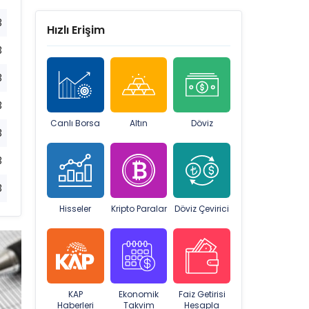
3
Hızlı Erişim
3
3
3
Canlı Borsa
Altın
Döviz
3
3
3
Hisseler
Kripto Paralar
Döviz Çevirici
KAP
Ekonomik
Faiz Getirisi
Haberleri
Takvim
Hesapla