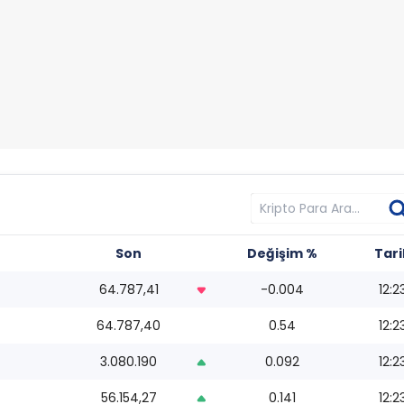
Son
Değişim %
Tari
64.787,41
-0.004
12:2
64.787,40
0.54
12:2
3.080.190
0.092
12:2
56.154,27
0.141
12:2