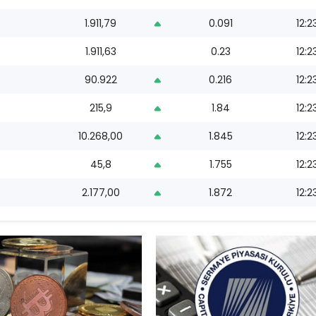
1.911,79
0.091
12:2
1.911,63
0.23
12:2
90.922
0.216
12:2
215,9
1.84
12:2
10.268,00
1.845
12:2
45,8
1.755
12:2
2.177,00
1.872
12:2