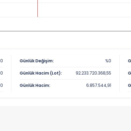
00
Günlük Değişim:
%0
G
00
Günlük Hacim (Lot):
92.233.720.368,55
G
00
Günlük Hacim:
6.857.544,91
G