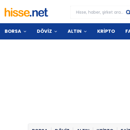
BORSA
DÖVİZ
ALTIN
KRİPTO
F