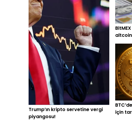
BitMEX
altcoin
alım
BTC’de
Trump’ın kripto servetine vergi
için ta
piyangosu!