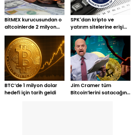
BitMEX kurucusundan o
SPK'dan kripto ve
altcoinlerde 2 milyon
yatırım sitelerine erişim
dolarlık alım
engeli
BTC’de 1 milyon dolar
Jim Cramer tüm
hedefi için tarih geldi
Bitcoin’lerini satacağını
açıkladı