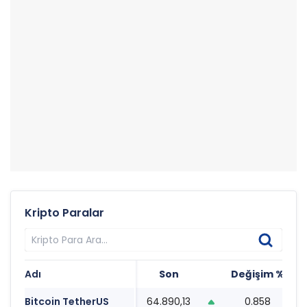
Kripto Paralar
Adı
Son
Değişim %
T
Bitcoin TetherUS
64.890,13
0.858
0