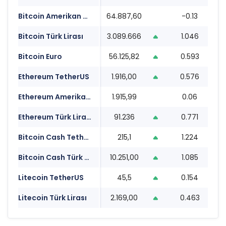
Bitcoin Amerikan Doları
64.887,60
-0.13
0
Bitcoin Türk Lirası
3.089.666
1.046
0
Bitcoin Euro
56.125,82
0.593
0
Ethereum TetherUS
1.916,00
0.576
0
Ethereum Amerikan Doları
1.915,99
0.06
0
Ethereum Türk Lirası
91.236
0.771
0
Bitcoin Cash TetherUS
215,1
1.224
0
Bitcoin Cash Türk Lirası
10.251,00
1.085
0
Litecoin TetherUS
45,5
0.154
0
Litecoin Türk Lirası
2.169,00
0.463
0