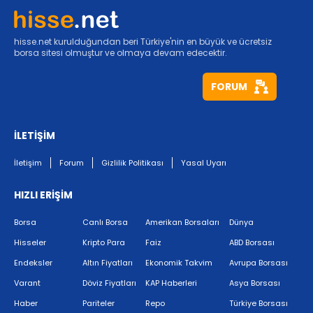
hisse.net kurulduğundan beri Türkiye'nin en büyük ve ücretsiz
borsa sitesi olmuştur ve olmaya devam edecektir.
FORUM
İLETİŞİM
İletişim
Forum
Gizlilik Politikası
Yasal Uyarı
HIZLI ERİŞİM
Borsa
Canlı Borsa
Amerikan Borsaları
Dünya
Hisseler
Kripto Para
Faiz
ABD Borsası
Endeksler
Altın Fiyatları
Ekonomik Takvim
Avrupa Borsası
Varant
Döviz Fiyatları
KAP Haberleri
Asya Borsası
Haber
Pariteler
Repo
Türkiye Borsası