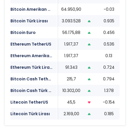
Bitcoin Amerikan Doları
64.950,90
-0.03
0
Bitcoin Türk Lirası
3.093.528
0.935
0
Bitcoin Euro
56.175,88
0.456
0
Ethereum TetherUS
1.917,37
0.536
0
Ethereum Amerikan Doları
1.917,37
0.13
0
Ethereum Türk Lirası
91.343
0.724
0
Bitcoin Cash TetherUS
215,7
0.794
0
Bitcoin Cash Türk Lirası
10.302,00
1.378
0
Litecoin TetherUS
45,5
-0.154
0
Litecoin Türk Lirası
2.169,00
0.185
0