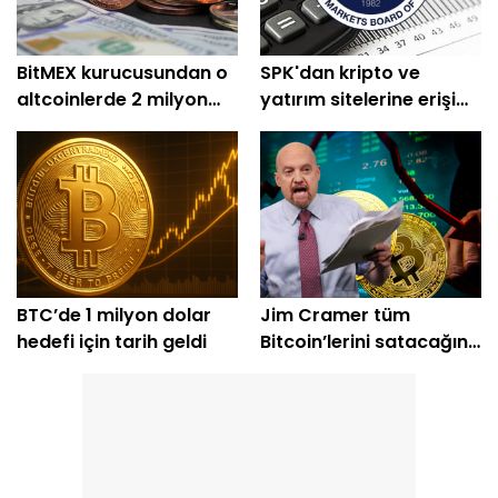
BitMEX kurucusundan o
SPK'dan kripto ve
altcoinlerde 2 milyon
yatırım sitelerine erişim
dolarlık alım
engeli
BTC’de 1 milyon dolar
Jim Cramer tüm
hedefi için tarih geldi
Bitcoin’lerini satacağını
açıkladı