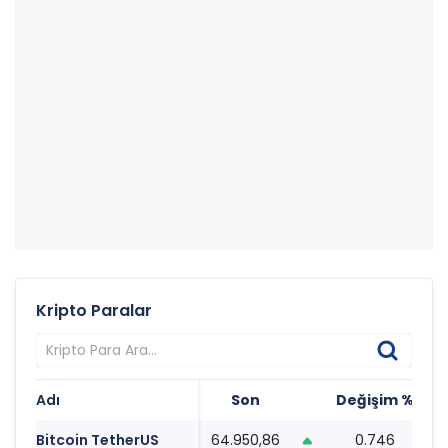
Kripto Paralar
Adı
Son
Değişim %
T
Bitcoin TetherUS
64.950,86
0.746
0