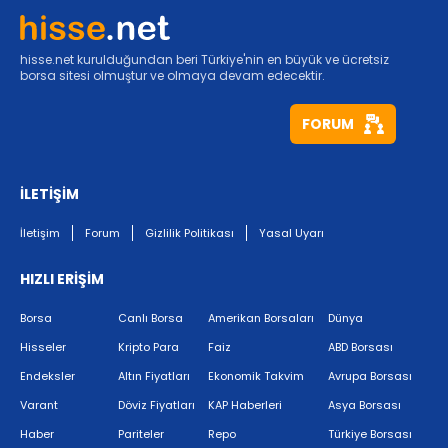
hisse.net kurulduğundan beri Türkiye'nin en büyük ve ücretsiz
borsa sitesi olmuştur ve olmaya devam edecektir.
FORUM
İLETİŞİM
İletişim
Forum
Gizlilik Politikası
Yasal Uyarı
HIZLI ERİŞİM
Borsa
Canlı Borsa
Amerikan Borsaları
Dünya
Hisseler
Kripto Para
Faiz
ABD Borsası
Endeksler
Altın Fiyatları
Ekonomik Takvim
Avrupa Borsası
Varant
Döviz Fiyatları
KAP Haberleri
Asya Borsası
Haber
Pariteler
Repo
Türkiye Borsası