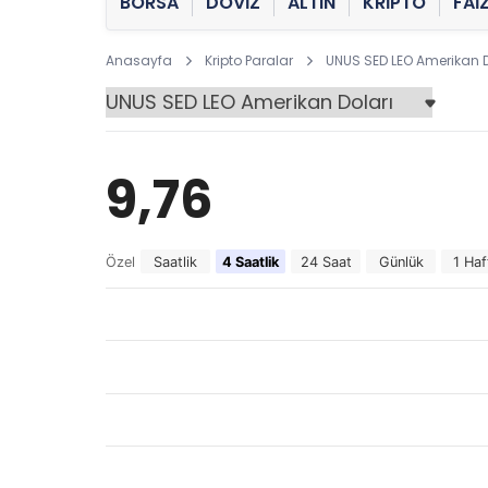
BORSA
DÖVİZ
ALTIN
KRİPTO
FAİ
Anasayfa
Kripto Paralar
UNUS SED LEO Amerikan D
9,76
Özel
Saatlik
4 Saatlik
24 Saat
Günlük
1 Haf