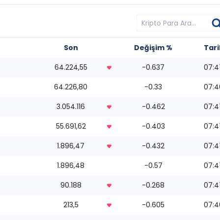
Son
Değişim %
Tari
64.224,55
-0.637
07:4
64.226,80
-0.33
07:4
3.054.116
-0.462
07:4
55.691,62
-0.403
07:4
1.896,47
-0.432
07:4
1.896,48
-0.57
07:4
90.188
-0.268
07:4
213,5
-0.605
07:4