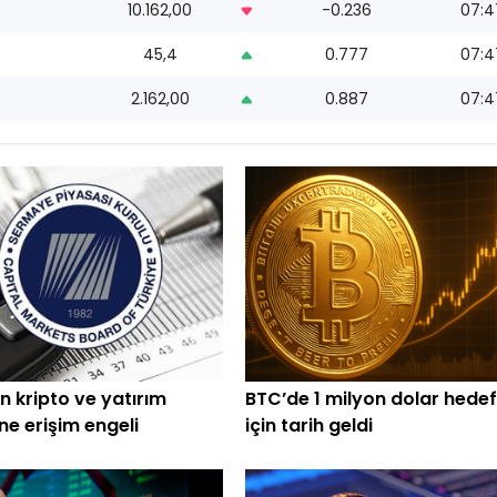
10.162,00
-0.236
07:4
45,4
0.777
07:4
2.162,00
0.887
07:4
n kripto ve yatırım
BTC’de 1 milyon dolar hedef
ine erişim engeli
için tarih geldi