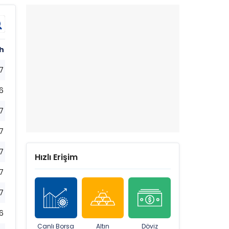
h
7
6
7
7
7
Hızlı Erişim
7
7
6
Canlı Borsa
Altın
Döviz