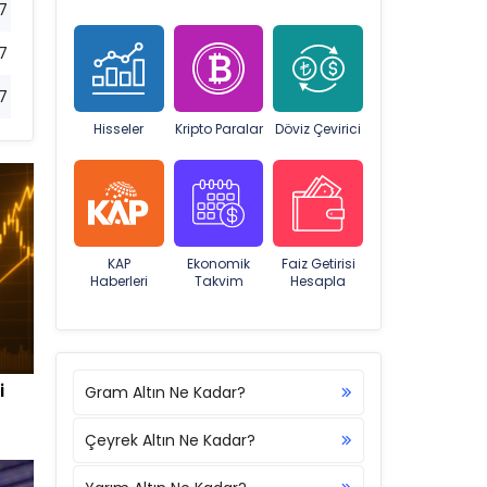
7
7
7
Hisseler
Kripto Paralar
Döviz Çevirici
KAP
Ekonomik
Faiz Getirisi
Haberleri
Takvim
Hesapla
i
Gram Altın Ne Kadar?
Çeyrek Altın Ne Kadar?