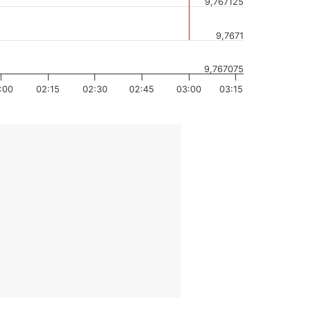
9,767125
9,7671
9,767075
:00
02:15
02:30
02:45
03:00
03:15