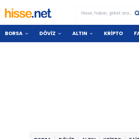
BORSA
DÖVİZ
ALTIN
KRİPTO
F