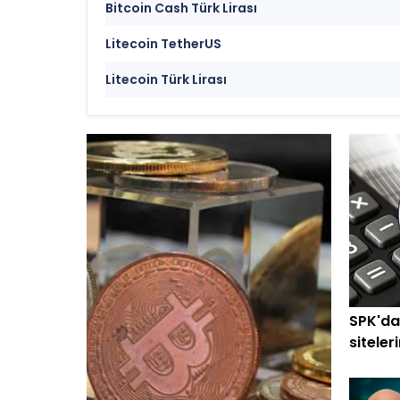
Bitcoin Cash Türk Lirası
Litecoin TetherUS
Litecoin Türk Lirası
SPK'da
siteler