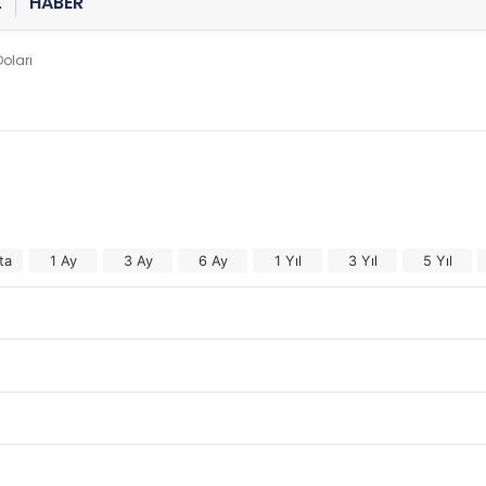
Z
HABER
oları
ta
1 Ay
3 Ay
6 Ay
1 Yıl
3 Yıl
5 Yıl