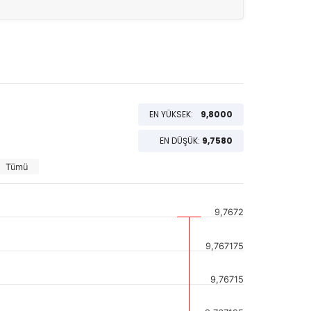
EN YÜKSEK:
9,8000
EN DÜŞÜK:
9,7580
Tümü
9,7672
9,767175
9,76715