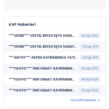
KAP Haberleri
***VESBE*** VESTEL BEYAZ EŞYA SANAYİ VE TİCARET A.Ş. (İhraç Tavanına İlişkin Bildirim)
06 Ağu 19:32
***VESBE*** VESTEL BEYAZ EŞYA SANAYİ VE TİCARET A.Ş. (İhraç Belgesi)
06 Ağu 19:31
***AKFGY*** AKFEN GAYRİMENKUL YATIRIM ORTAKLIĞI A.Ş. (Genel Kurul İşlemlerine İlişkin Bildirim)
06 Ağu 19:31
***YGGYO*** YENİ GİMAT GAYRİMENKUL YATIRIM ORTAKLIĞI A.Ş. (Portföy Sınırlamalarına Uyumun Kontrolü)
06 Ağu 19:30
***YGGYO*** YENİ GİMAT GAYRİMENKUL YATIRIM ORTAKLIĞI A.Ş. (Sorumluluk Beyanı (Konsolide))
06 Ağu 19:29
***YGGYO*** YENİ GİMAT GAYRİMENKUL YATIRIM ORTAKLIĞI A.Ş. (Faaliyet Raporu (Konsolide))
06 Ağu 19:29
Tüm KAP Haberleri