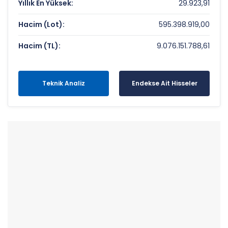
Yıllık En Yüksek:
29.923,91
Hacim (Lot):
595.398.919,00
Hacim (TL):
9.076.151.788,61
Teknik Analiz
Endekse Ait Hisseler