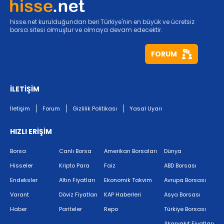
hisse.net kurulduğundan beri Türkiye'nin en büyük ve ücretsiz
borsa sitesi olmuştur ve olmaya devam edecektir.
FORUM
İLETİŞİM
İletişim
Forum
Gizlilik Politikası
Yasal Uyarı
HIZLI ERİŞİM
Borsa
Canlı Borsa
Amerikan Borsaları
Dünya
Hisseler
Kripto Para
Faiz
ABD Borsası
Endeksler
Altın Fiyatları
Ekonomik Takvim
Avrupa Borsası
Varant
Döviz Fiyatları
KAP Haberleri
Asya Borsası
Haber
Pariteler
Repo
Türkiye Borsası
Akaryakıt Fiyatları