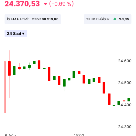
24.370,53
(-0,69 %)
İŞLEM HACMİ:
595.398.919,00
YILLIK DEĞİŞİM:
%3,35
24 Saat ▾
24.600
24.500
24.400
24.300
6 Ağu
15:00