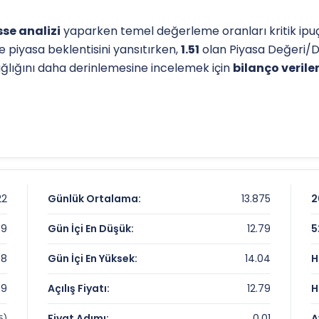
se analizi
yaparken temel değerleme oranları kritik ipuçl
e piyasa beklentisini yansıtırken,
1.51
olan Piyasa Değeri/D
sağlığını daha derinlemesine incelemek için
bilanço veriler
l destek-direnç seviyelerini anlamak için
teknik analiz
gös
p seviyesi, analistlerin
hedef fiyat
belirlemelerinde refera
iz sayfamızdan
ulaşabilirsiniz.
 Karnesi
22
Günlük Ortalama:
13.875
2
99
Gün İçi En Düşük:
12.79
5
98
Gün İçi En Yüksek:
14.04
H
99
Açılış Fiyatı:
12.79
H
rpanları
Fiyat Adımı:
0.01
A
5)