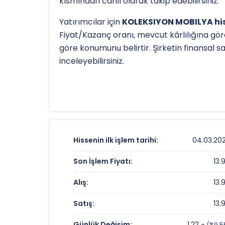
kısmından canlı olarak takip edebilirsiniz.
Yatırımcılar için
KOLEKSIYON MOBILYA his
Fiyat/Kazanç oranı, mevcut kârlılığına gör
göre konumunu belirtir. Şirketin finansal 
inceleyebilirsiniz.
Hissenin uzun vadeli trendini ve potansiye
TL
olan 52 haftalık zirvesi ve
5.13 TL
olan di
detaylı indikatör analizlerine
teknik anal
KOLEKSIYON MOBILYA Fiyat ve Getiri
Hissenin ilk işlem tarihi:
04.03.20
Anlık Fiyat:
Son İşlem Fiyatı:
13.
Günlük Değişim:
Alış:
13.
Yıllık Getiri:
Satış:
13.
KOLEKSIYON MOBILYA Değerleme Ça
Günlük Değişim:
1.22 -
(%9.5