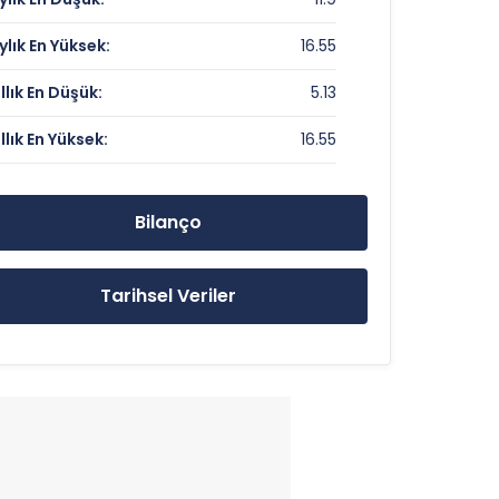
180.51
ylık En Yüksek:
16.55
1.51
ıllık En Düşük:
5.13
ıllık En Yüksek:
16.55
14.04 TL
16.55 TL
Bilanço
5.13 TL
Tarihsel Veriler