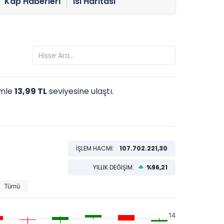
Kap Haberleri
Isı Haritası
rimle
13,99 TL
seviyesine ulaştı.
İŞLEM HACMİ:
107.702.221,30
YILLIK DEĞİŞİM:
%96,21
Tümü
14