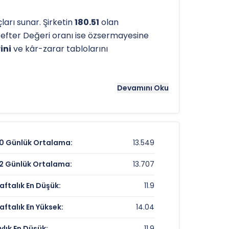
arı sunar. Şirketin
180.51
olan
efter Değeri oranı ise özsermayesine
ini
ve kâr-zarar tablolarını
tergeleri önemli bir araçtır. Hissenin
16.55
Devamını Oku
ns noktaları olarak kullanılır.
KLSYN
için
0 Günlük Ortalama:
13.549
13,99 TL
2 Günlük Ortalama:
13.707
9,55%
aftalık En Düşük:
11.9
%96,21
aftalık En Yüksek:
14.04
ylık En Düşük:
11.9