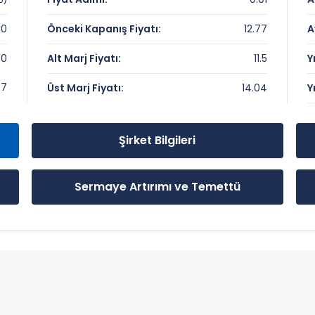
00
Önceki Kapanış Fiyatı:
12.77
A
30
Alt Marj Fiyatı:
11.5
Y
emli Seviyeler
77
Üst Marj Fiyatı:
14.04
Y
Şirket Bilgileri
Sermaye Artırımı ve Temettü