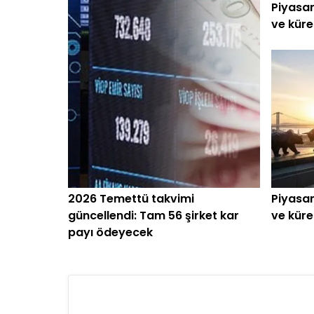
Piyasan
ve küre
başlar
2026 Temettü takvimi
Piyasan
güncellendi: Tam 56 şirket kar
ve küre
payı ödeyecek
başlark