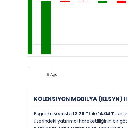
6 Ağu
KOLEKSIYON MOBILYA (KLSYN) His
Bugünkü seansta
12.79 TL
ile
14.04 TL
aras
üzerindeki yatırımcı hareketliliğinin bir g