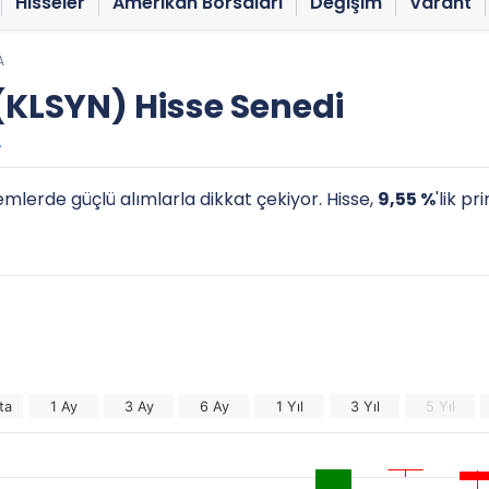
Hisseler
Amerikan Borsaları
Değişim
Varant
A
KLSYN) Hisse Senedi
A
emlerde güçlü alımlarla dikkat çekiyor. Hisse,
9,55 %
'lik p
ta
1 Ay
3 Ay
6 Ay
1 Yıl
3 Yıl
5 Yıl