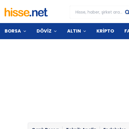
BORSA
DÖVİZ
ALTIN
KRİPTO
F