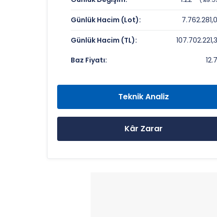
Fiyat/Kazanç (F/K):
Günlük Hacim (Lot):
7.762.281,
Piyasa Değeri/Defter Değeri (PD/DD):
Günlük Hacim (TL):
107.702.221,
KOLEKSIYON MOBILYA Rekorlar ve Ön
Baz Fiyatı:
12.
Bugün Gördüğü En Yüksek Fiyat:
Son 1 Yılın Zirvesi:
Teknik Analiz
Son 1 Yılın Dibi:
Kâr Zarar