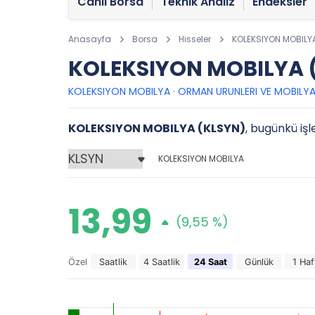
Canlı Borsa
Teknik Analiz
Endeksler
Anasayfa
Borsa
Hisseler
KOLEKSIYON MOBILY
KOLEKSIYON MOBILYA (
KOLEKSIYON MOBILYA
·
ORMAN URUNLERI VE MOBILY
KOLEKSIYON MOBILYA (KLSYN)
, bugünkü işl
KOLEKSIYON MOBILYA
13,99
(9,55 %)
Özel
Saatlik
4 Saatlik
24 Saat
Günlük
1 Haf