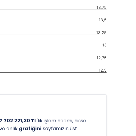
13,75
13,5
13,25
13
12,75
12,5
7.702.221,30 TL
'lik işlem hacmi, hisse
 ve anlık
grafiğini
sayfamızın üst