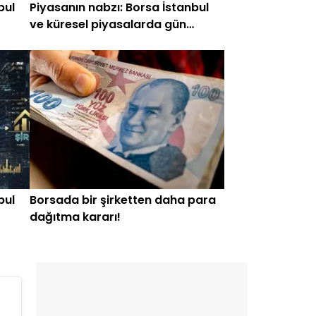
bul
Piyasanın nabzı: Borsa İstanbul
ve küresel piyasalarda gün
başlarken (15 Haziran)
bul
Borsada bir şirketten daha para
dağıtma kararı!