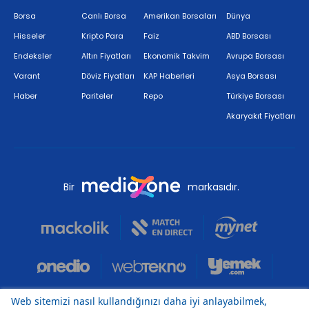
Borsa
Canlı Borsa
Amerikan Borsaları
Dünya
Hisseler
Kripto Para
Faiz
ABD Borsası
Endeksler
Altın Fiyatları
Ekonomik Takvim
Avrupa Borsası
Varant
Döviz Fiyatları
KAP Haberleri
Asya Borsası
Haber
Pariteler
Repo
Türkiye Borsası
Akaryakıt Fiyatları
Bir
markasıdır.