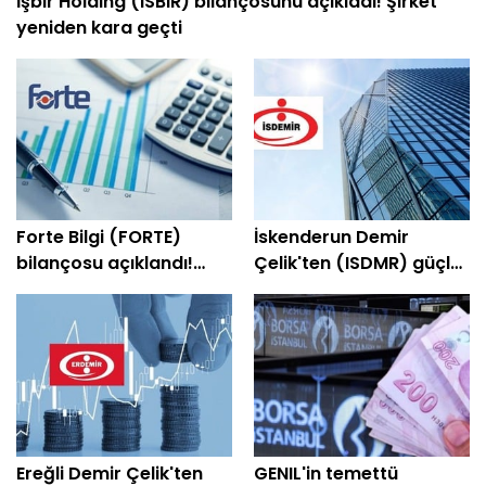
İşbir Holding (ISBIR) bilançosunu açıkladı! Şirket
yeniden kara geçti
Forte Bilgi (FORTE)
İskenderun Demir
bilançosu açıklandı!
Çelik'ten (ISDMR) güçlü
Şirket yeniden kâra
bilanço! Net kâr yüzde
geçti
203 arttı
Ereğli Demir Çelik'ten
GENIL'in temettü