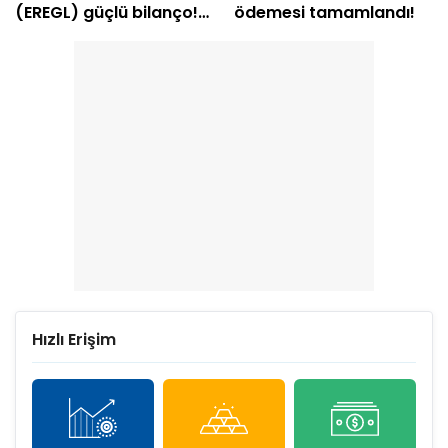
(EREGL) güçlü bilanço!
ödemesi tamamlandı!
Net kâr yüzde 415 arttı
Hızlı Erişim