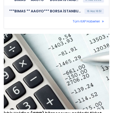
***BIMAS ** AAGYO*** BORSA İSTANBUL A.Ş. (Hak Kullanımı)
16 Haz 16:51
Tüm KAP Haberleri