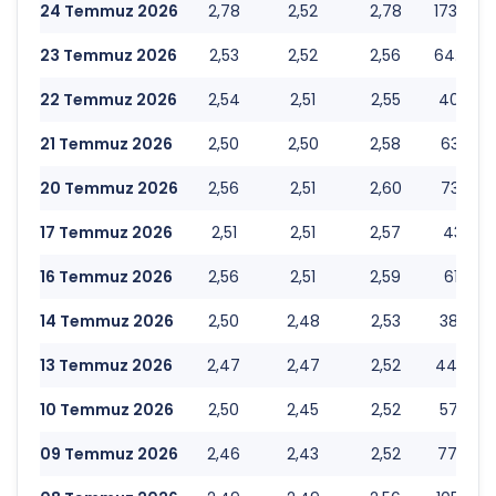
24 Temmuz 2026
2,78
2,52
2,78
173.608
23 Temmuz 2026
2,53
2,52
2,56
64.446.
22 Temmuz 2026
2,54
2,51
2,55
40.440.
21 Temmuz 2026
2,50
2,50
2,58
63.299.
20 Temmuz 2026
2,56
2,51
2,60
73.731.
17 Temmuz 2026
2,51
2,51
2,57
43.113.
16 Temmuz 2026
2,56
2,51
2,59
61.301.
14 Temmuz 2026
2,50
2,48
2,53
38.782.
13 Temmuz 2026
2,47
2,47
2,52
44.394.
10 Temmuz 2026
2,50
2,45
2,52
57.686.
09 Temmuz 2026
2,46
2,43
2,52
77.939.