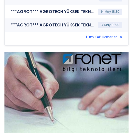
***AGROT*** AGROTECH YÜKSEK TEKNOLOJİ VE YATIRIM A.Ş. (Genel Kurul İşlemlerine İlişkin Bildirim)
14 May 18:30
***AGROT*** AGROTECH YÜKSEK TEKNOLOJİ VE YATIRIM A.Ş. (Şirket Genel Bilgi Formu)
14 May 18:29
Tüm KAP Haberleri