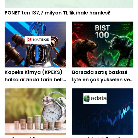
FONET'ten 137,7 milyon TL'lik ihale hamlesi!
Kapeks Kimya (KPEKS)
Borsada satış baskısı!
halka arzında tarih belli
İşte en çok yükselen ve
oldu! Geri sayım başladı
düşen hisseler