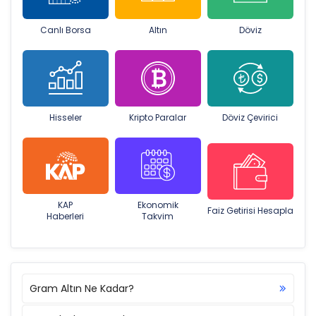
Canlı Borsa
Altın
Döviz
Hisseler
Kripto Paralar
Döviz Çevirici
KAP
Ekonomik
Faiz Getirisi Hesapla
Haberleri
Takvim
Gram Altın Ne Kadar?