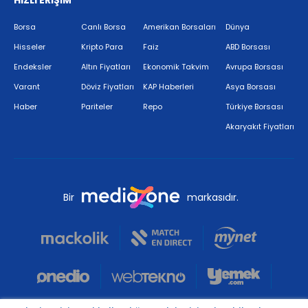
HIZLI ERİŞİM
Borsa
Canlı Borsa
Amerikan Borsaları
Dünya
Hisseler
Kripto Para
Faiz
ABD Borsası
Endeksler
Altın Fiyatları
Ekonomik Takvim
Avrupa Borsası
Varant
Döviz Fiyatları
KAP Haberleri
Asya Borsası
Haber
Pariteler
Repo
Türkiye Borsası
Akaryakıt Fiyatları
Bir
markasıdır.