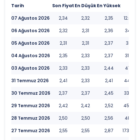
Tarih
Son Fiyat
En Düşük
En Yüksek
Hac
07 Ağustos 2026
2,34
2,32
2,35
12.074.
06 Ağustos 2026
2,32
2,31
2,36
34.100.
05 Ağustos 2026
2,31
2,31
2,37
33.171.
04 Ağustos 2026
2,35
2,33
2,37
31.099.
03 Ağustos 2026
2,33
2,33
2,44
47.101.
31 Temmuz 2026
2,41
2,33
2,41
44.858.
30 Temmuz 2026
2,37
2,37
2,45
33.836.
29 Temmuz 2026
2,42
2,42
2,52
45.878.
28 Temmuz 2026
2,50
2,50
2,56
48.032.
27 Temmuz 2026
2,55
2,55
2,87
173.454