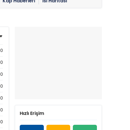
Kap Haberleri
Isı Haritası
0
00
00
00
0
0
Hızlı Erişim
0