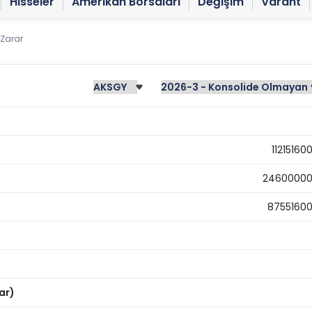
Hisseler
Amerikan Borsaları
Değişim
Varant
 Zarar
11215160
2460000
8755160
ar)