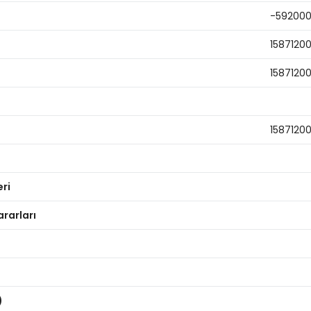
-59200
1587120
1587120
1587120
eri
ararları
)