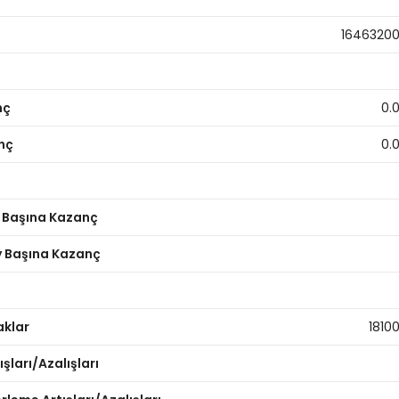
1646320
nç
0.
nç
0.
y Başına Kazanç
ay Başına Kazanç
aklar
1810
şları/Azalışları