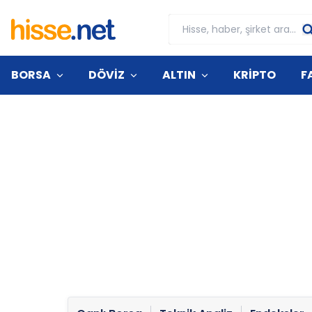
BORSA
DÖVİZ
ALTIN
KRİPTO
F