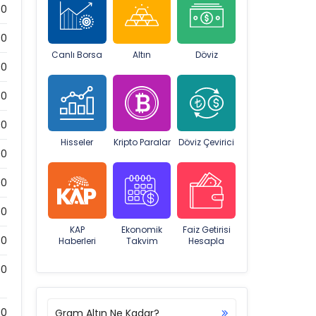
00
00
Canlı Borsa
Altın
Döviz
00
0
00
Hisseler
Kripto Paralar
Döviz Çevirici
00
00
0
KAP
Ekonomik
Faiz Getirisi
0
Haberleri
Takvim
Hesapla
00
00
Gram Altın Ne Kadar?