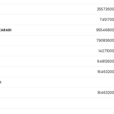
2557260
745170
ZARARI
9554680
7908360
1427100
6481260
1646320
I
1646320