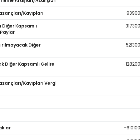
leme Artışları/Azalışları
azançları/Kayıpları
9390
n Diğer Kapsamlı
31730
 Paylar
dırılmayacak Diğer
-52130
ak Diğer Kapsamlı Gelire
-12820
zançları/Kayıpları Vergi
aklar
-61010