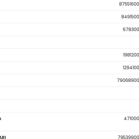
8755160
849150
67830
198120
129410
7906890
n
47100
ARI
7953990