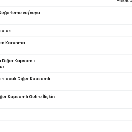
-61010
n Değerleme ve/veya
ıpları
nden Korunma
n Diğer Kapsamlı
lar
dırılacak Diğer Kapsamlı
er Kapsamlı Gelire İlişkin