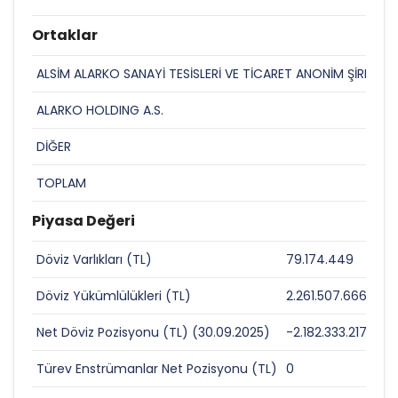
Ortaklar
ALSİM ALARKO SANAYİ TESİSLERİ VE TİCARET ANONİM ŞİRKETİ
ALARKO HOLDING A.S.
DİĞER
TOPLAM
Piyasa Değeri
Döviz Varlıkları (TL)
79.174.449
0
Döviz Yükümlülükleri (TL)
2.261.507.666
0
Net Döviz Pozisyonu (TL) (30.09.2025)
-2.182.333.217
0
Türev Enstrümanlar Net Pozisyonu (TL)
0
0