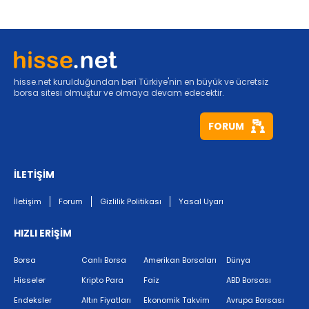
hisse.net kurulduğundan beri Türkiye'nin en büyük ve ücretsiz
borsa sitesi olmuştur ve olmaya devam edecektir.
FORUM
İLETİŞİM
İletişim
Forum
Gizlilik Politikası
Yasal Uyarı
HIZLI ERİŞİM
Borsa
Canlı Borsa
Amerikan Borsaları
Dünya
Hisseler
Kripto Para
Faiz
ABD Borsası
Endeksler
Altın Fiyatları
Ekonomik Takvim
Avrupa Borsası