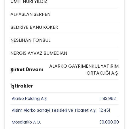
ÜMİT NURİ YILDIZ
ALPASLAN SERPEN
BEDRİYE BANU KÖKER
NESLİHAN TONBUL
NERGİS AYVAZ BUMEDİAN
ALARKO GAYRİMENKUL YATIRIM
Şirket Ünvanı
ORTAKLIĞI A.Ş.
İştirakler
Alarko Holding A.Ş.
1.183.962
0,
Alsim Alarko Sanayi Tesisleri ve Ticaret A.Ş.
12.451
0
Mosalarko A.O.
30.000.000
10