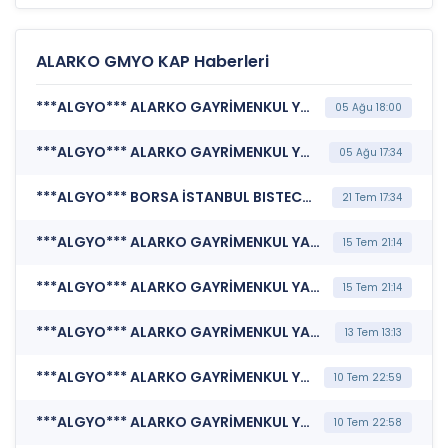
ALARKO GMYO KAP Haberleri
***ALGYO*** ALARKO GAYRİMENKUL YATIRIM ORTAKLIĞI A.Ş. (Şirket Genel Bilgi Formu)
05 Ağu 18:00
***ALGYO*** ALARKO GAYRİMENKUL YATIRIM ORTAKLIĞI A.Ş. (Özel Durum Açıklaması (Genel))
05 Ağu 17:34
***ALGYO*** BORSA İSTANBUL BISTECH DEVRE KESİCİ UYGULAMASI (Pay Bazında Devre Kesici Bildirimi)
21 Tem 17:34
***ALGYO*** ALARKO GAYRİMENKUL YATIRIM ORTAKLIĞI A.Ş. (Portföy Sınırlamalarına Uyumun Kontrolü)
15 Tem 21:14
***ALGYO*** ALARKO GAYRİMENKUL YATIRIM ORTAKLIĞI A.Ş. (Portföy Sınırlamalarına Uyumun Kontrolü)
15 Tem 21:14
***ALGYO*** ALARKO GAYRİMENKUL YATIRIM ORTAKLIĞI A.Ş. (Sermaye Artırımı - Azaltımı İşlemlerine İlişkin Bildirim)
13 Tem 13:13
***ALGYO*** ALARKO GAYRİMENKUL YATIRIM ORTAKLIĞI A.Ş. (İzahname (SPK Onayına Sunulan))
10 Tem 22:59
***ALGYO*** ALARKO GAYRİMENKUL YATIRIM ORTAKLIĞI A.Ş. (Sermaye Artırımı - Azaltımı İşlemlerine İlişkin Bildirim)
10 Tem 22:58