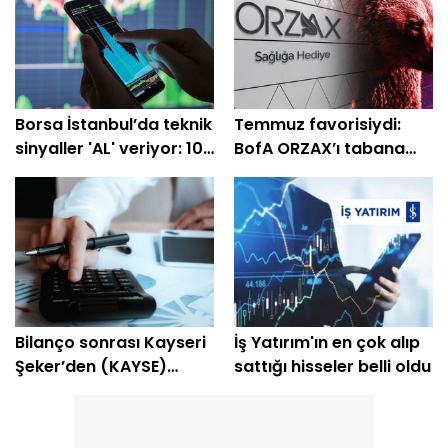
Borsa İstanbul’da teknik
Temmuz favorisiydi:
sinyaller 'AL' veriyor: 10
BofA ORZAX’ı tabana
hisselik dev liste
çekti
Bilanço sonrası Kayseri
İş Yatırım'ın en çok alıp
Şeker’den (KAYSE)
sattığı hisseler belli oldu
temettü kararı