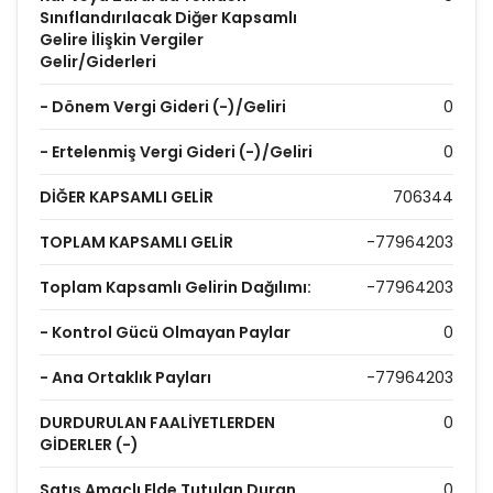
Sınıflandırılacak Diğer Kapsamlı
Gelire İlişkin Vergiler
Gelir/Giderleri
- Dönem Vergi Gideri (-)/Geliri
0
- Ertelenmiş Vergi Gideri (-)/Geliri
0
DİĞER KAPSAMLI GELİR
706344
TOPLAM KAPSAMLI GELİR
-77964203
Toplam Kapsamlı Gelirin Dağılımı:
-77964203
- Kontrol Gücü Olmayan Paylar
0
- Ana Ortaklık Payları
-77964203
DURDURULAN FAALİYETLERDEN
0
GİDERLER (-)
Satış Amaçlı Elde Tutulan Duran
0