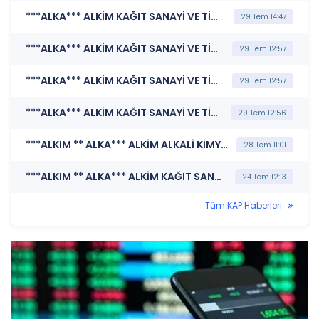
***ALKA*** ALKİM KAĞIT SANAYİ VE TİCARET A.Ş. (Şirket Genel Bilgi Formu)
29 Tem 14:47
***ALKA*** ALKİM KAĞIT SANAYİ VE TİCARET A.Ş. (Kurumsal Yönetim Bilgi Formu (Güncelleme) - Yönetim Kurulu-2)
29 Tem 12:57
***ALKA*** ALKİM KAĞIT SANAYİ VE TİCARET A.Ş. (Şirket Genel Bilgi Formu)
29 Tem 12:57
***ALKA*** ALKİM KAĞIT SANAYİ VE TİCARET A.Ş. (Yönetim Kurulu Komiteleri)
29 Tem 12:56
***ALKIM ** ALKA*** ALKİM ALKALİ KİMYA A.Ş. (Özel Durum Açıklaması (Genel))
28 Tem 11:01
***ALKIM ** ALKA*** ALKİM KAĞIT SANAYİ VE TİCARET A.Ş. (Sermaye Artırımı - Azaltımı İşlemlerine İlişkin Bildirim)
24 Tem 12:13
Tüm KAP Haberleri