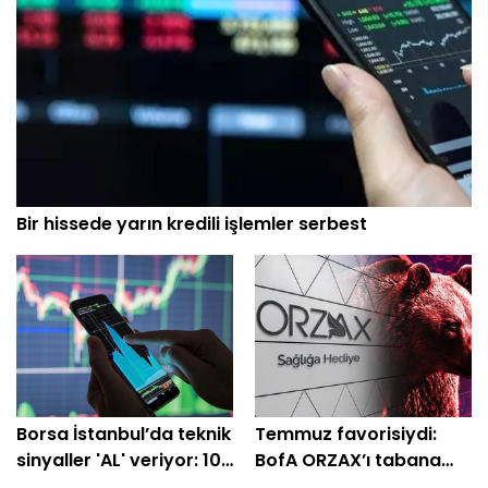
Bir hissede yarın kredili işlemler serbest
Borsa İstanbul’da teknik
Temmuz favorisiydi:
sinyaller 'AL' veriyor: 10
BofA ORZAX’ı tabana
hisselik dev liste
çekti