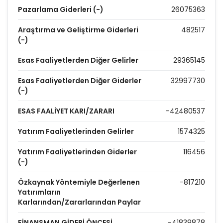
Pazarlama Giderleri (-)
26075363
Araştırma ve Geliştirme Giderleri
482517
(-)
Esas Faaliyetlerden Diğer Gelirler
29365145
Esas Faaliyetlerden Diğer Giderler
32997730
(-)
ESAS FAALİYET KARI/ZARARI
-42480537
Yatırım Faaliyetlerinden Gelirler
1574325
Yatırım Faaliyetlerinden Giderler
116456
(-)
Özkaynak Yöntemiyle Değerlenen
-817210
Yatırımların
Karlarından/Zararlarından Paylar
FİNANSMAN GİDERİ ÖNCESİ
-41839878