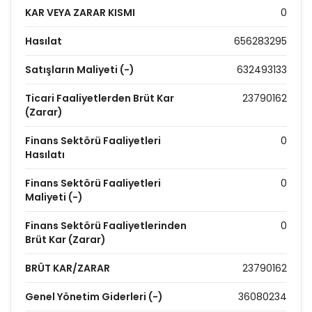
KAR VEYA ZARAR KISMI
0
Hasılat
656283295
Satışların Maliyeti (-)
632493133
Ticari Faaliyetlerden Brüt Kar
23790162
(Zarar)
Finans Sektörü Faaliyetleri
0
Hasılatı
Finans Sektörü Faaliyetleri
0
Maliyeti (-)
Finans Sektörü Faaliyetlerinden
0
Brüt Kar (Zarar)
BRÜT KAR/ZARAR
23790162
Genel Yönetim Giderleri (-)
36080234