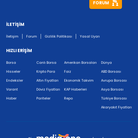
FORUM
İLETİŞİM
İletişim
Forum
Gizlilik Politikası
Yasal Uyarı
HIZLI ERİŞİM
Borsa
Canlı Borsa
Amerikan Borsaları
Dünya
Hisseler
Kripto Para
Faiz
ABD Borsası
Endeksler
Altın Fiyatları
Ekonomik Takvim
Avrupa Borsası
Varant
Döviz Fiyatları
KAP Haberleri
Asya Borsası
Haber
Pariteler
Repo
Türkiye Borsası
Akaryakıt Fiyatları