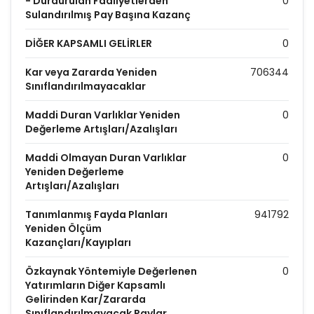
- Durdurulan Faaliyetlerden
0
Sulandırılmış Pay Başına Kazanç
DİĞER KAPSAMLI GELİRLER
0
Kar veya Zararda Yeniden
706344
Sınıflandırılmayacaklar
Maddi Duran Varlıklar Yeniden
0
Değerleme Artışları/Azalışları
Maddi Olmayan Duran Varlıklar
0
Yeniden Değerleme
Artışları/Azalışları
Tanımlanmış Fayda Planları
941792
Yeniden Ölçüm
Kazançları/Kayıpları
Özkaynak Yöntemiyle Değerlenen
0
Yatırımların Diğer Kapsamlı
Gelirinden Kar/Zararda
Sınıflandırılmayacak Paylar