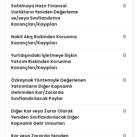
Satılmaya Hazır Finansal
0
Varlıkların Yeniden Değerleme
ve/veya Sınıflandırma
Kazançları/Kayıpları
Nakit Akış Riskinden Korunma
0
Kazançları/Kayıpları
Yurtdışındaki İşletmeye İlişkin
0
Yatırım Riskinden Korunma
Kazançları/Kayıpları
Özkaynak Yöntemiyle Değerlenen
0
Yatırımların Diğer Kapsamlı
Gelirinden Kar/Zararda
Sınıflandırılacak Paylar
Diğer Kar veya Zarar Olarak
0
Yeniden Sınıflandırılacak Diğer
Kapsamlı Gelir Unsurları
Kar veya Zararda Yeniden
0