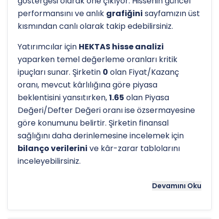
göstergesi olarak öne çıkıyor. Hissenin güncel
performansını ve anlık
grafiğini
sayfamızın üst
kısmından canlı olarak takip edebilirsiniz.
Yatırımcılar için
HEKTAS hisse analizi
yaparken temel değerleme oranları kritik
ipuçları sunar. Şirketin
0
olan Fiyat/Kazanç
oranı, mevcut kârlılığına göre piyasa
beklentisini yansıtırken,
1.65
olan Piyasa
Değeri/Defter Değeri oranı ise özsermayesine
göre konumunu belirtir. Şirketin finansal
sağlığını daha derinlemesine incelemek için
bilanço verilerini
ve kâr-zarar tablolarını
inceleyebilirsiniz.
Hissenin uzun vadeli trendini ve potansiyel
Devamını Oku
destek-direnç seviyelerini anlamak için
teknik
analiz
göstergeleri önemli bir araçtır. Hissenin