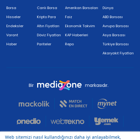
Borsa
Canlı Borsa
Amerikan Borsaları
Dünya
Hisseler
Kripto Para
Faiz
ABD Borsası
Endeksler
Altın Fiyatları
Ekonomik Takvim
Avrupa Borsası
Varant
Döviz Fiyatları
KAP Haberleri
Asya Borsası
Haber
Pariteler
Repo
Türkiye Borsası
Akaryakıt Fiyatları
Bir
markasıdır.