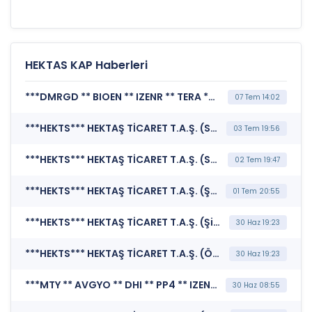
HEKTAS KAP Haberleri
***DMRGD ** BIOEN ** IZENR ** TERA ** A1CAP ** HEKTS ** BORLS ** GMTAS ** BALSU*** BORSA İSTANBUL A.Ş. (Endekslerde Kullanılan Fiili Dolaşımdaki Pay Oranı Değişiklikleri)
07 Tem 14:02
***HEKTS*** HEKTAŞ TİCARET T.A.Ş. (Sermaye Artırımı - Azaltımı İşlemlerine İlişkin Bildirim)
03 Tem 19:56
***HEKTS*** HEKTAŞ TİCARET T.A.Ş. (Sermaye Artırımı - Azaltımı İşlemlerine İlişkin Bildirim)
02 Tem 19:47
***HEKTS*** HEKTAŞ TİCARET T.A.Ş. (Şirket Genel Bilgi Formu)
01 Tem 20:55
***HEKTS*** HEKTAŞ TİCARET T.A.Ş. (Şirket Genel Bilgi Formu)
30 Haz 19:23
***HEKTS*** HEKTAŞ TİCARET T.A.Ş. (Özel Durum Açıklaması (Genel))
30 Haz 19:23
***MTY ** AVGYO ** DHI ** PP4 ** IZENR ** HEKTS ** KTLEV ** HKTM ** PKZ*** KAMUYU AYDINLATMA PLATFORMU (Kamuyu Aydınlatma Platformu Duyurusu)
30 Haz 08:55