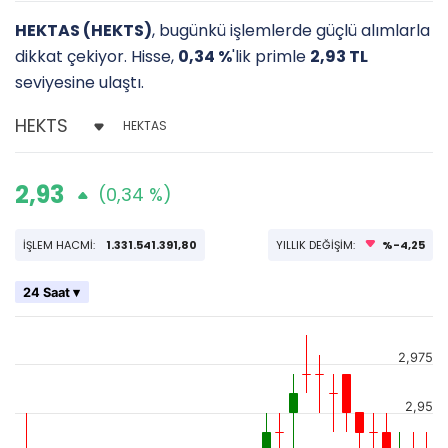
HEKTAS (HEKTS)
, bugünkü işlemlerde güçlü alımlarla
dikkat çekiyor. Hisse,
0,34 %
'lik primle
2,93 TL
seviyesine ulaştı.
HEKTAS
2,93
(0,34 %)
İŞLEM HACMİ:
1.331.541.391,80
YILLIK DEĞİŞİM:
%-4,25
24 Saat ▾
2,975
2,95