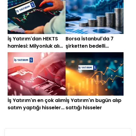
İş Yatırım'dan HEKTS
Borsa İstanbul'da 7
hamlesi: Milyonluk alım
şirketten bedelli
yaptı
sermaye artırımı kararı
İş Yatırım'ın en çok alım
İş Yatırım'ın bugün alıp
satım yaptığı hisseler
sattığı hisseler
belli oldu