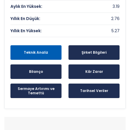
Aylık En Yüksek:
3.19
Yıllık En Düşük:
2.76
Yıllık En Yüksek:
5.27
Teknik Analiz
Şirket Bilgileri
Bilanço
Kâr Zarar
Sermaye Artırımı ve
Tarihsel Veriler
Temettü