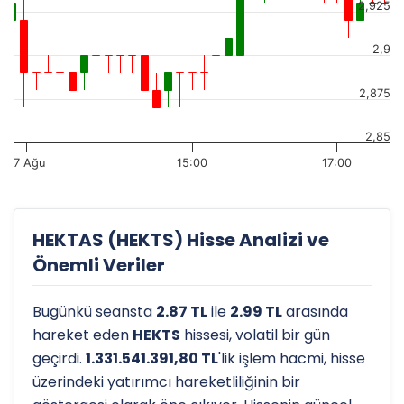
2,925
2,9
2,875
2,85
7 Ağu
15:00
17:00
HEKTAS (HEKTS) Hisse Analizi ve
Önemli Veriler
Bugünkü seansta
2.87 TL
ile
2.99 TL
arasında
hareket eden
HEKTS
hissesi, volatil bir gün
geçirdi.
1.331.541.391,80 TL
'lik işlem hacmi, hisse
üzerindeki yatırımcı hareketliliğinin bir