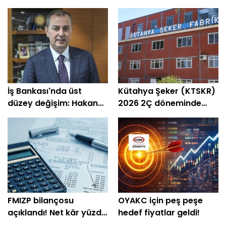
İş Bankası'nda üst
Kütahya Şeker (KTSKR)
düzey değişim: Hakan
2026 2Ç döneminde
Aran görevini
zarar etti
devrediyor
FMIZP bilançosu
OYAKC için peş peşe
açıklandı! Net kâr yüzde
hedef fiyatlar geldi!
239 arttı