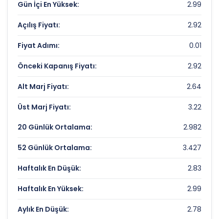
Gün İçi En Yüksek:
2.99
HEKTAS Rekorlar ve Önemli Seviyeler
Açılış Fiyatı:
2.92
Bugün Gördüğü En Yüksek Fiyat:
2.99 TL
Fiyat Adımı:
0.01
Son 1 Yılın Zirvesi:
5.27 TL
Önceki Kapanış Fiyatı:
2.92
Son 1 Yılın Dibi:
2.76 TL
Alt Marj Fiyatı:
2.64
Üst Marj Fiyatı:
3.22
20 Günlük Ortalama:
2.982
52 Günlük Ortalama:
3.427
Haftalık En Düşük:
2.83
Haftalık En Yüksek:
2.99
Aylık En Düşük:
2.78