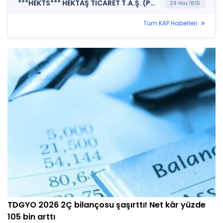
***HEKTS*** HEKTAŞ TİCARET T.A.Ş. (Pay Alım Satım Bildirimi)
29 Haz 18:15
Tüm KAP Haberleri
TDGYO 2026 2Ç bilançosu şaşırttı! Net kâr yüzde
105 bin arttı