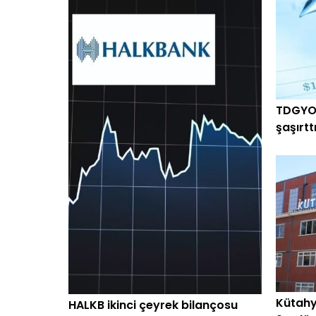
TDGYO 
şaşırtt
arttı
Kütahy
HALKB ikinci çeyrek bilançosu