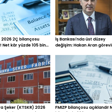
2026 2Ç bilançosu
İş Bankası'nda üst düzey
ı! Net kâr yüzde 105 bin
değişim: Hakan Aran görevi
devrediyor
a Şeker (KTSKR) 2026
FMIZP bilançosu açıklandı! 