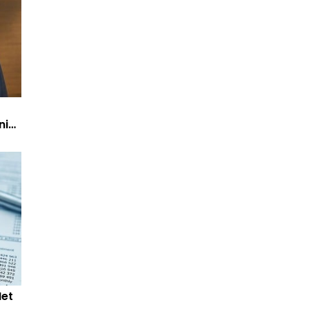
ni
Net