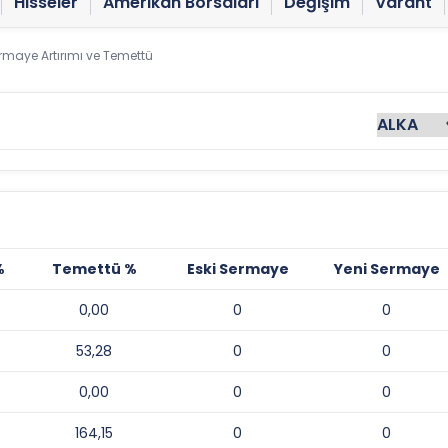
Hisseler
Amerikan Borsaları
Değişim
Varant
rmaye Artırımı ve Temettü
%
Temettü %
Eski Sermaye
Yeni Sermaye
0,00
0
0
53,28
0
0
0,00
0
0
164,15
0
0