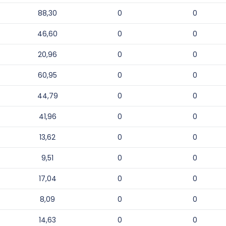
88,30
0
0
46,60
0
0
20,96
0
0
60,95
0
0
44,79
0
0
41,96
0
0
13,62
0
0
9,51
0
0
17,04
0
0
8,09
0
0
14,63
0
0