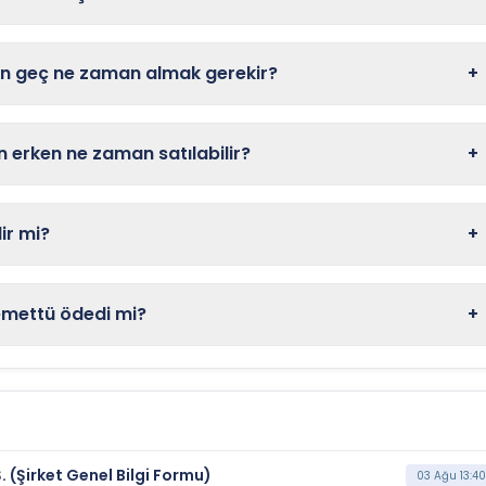
en geç ne zaman almak gerekir?
+
 erken ne zaman satılabilir?
+
ir mi?
+
emettü ödedi mi?
+
 (Şirket Genel Bilgi Formu)
03 Ağu 13:40