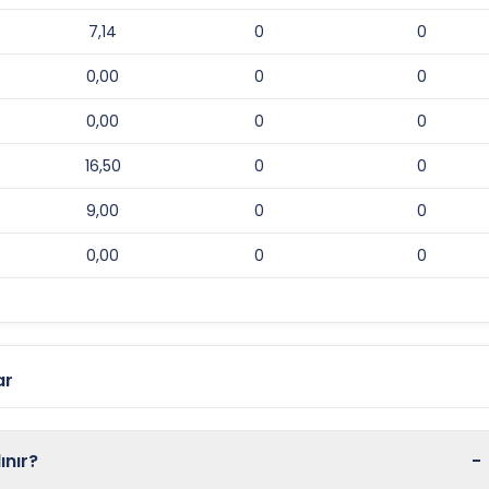
7,14
0
0
0,00
0
0
0,00
0
0
16,50
0
0
9,00
0
0
0,00
0
0
ar
ınır?
-