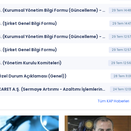
***ALKA*** ALKİM KAĞIT SANAYİ VE TİCARET A.Ş. (Kurumsal Yönetim Bilgi Formu (Güncelleme) - Yönetim Kurulu-2)
29 Tem 14:48
 (Şirket Genel Bilgi Formu)
29 Tem 14:47
***ALKA*** ALKİM KAĞIT SANAYİ VE TİCARET A.Ş. (Kurumsal Yönetim Bilgi Formu (Güncelleme) - Yönetim Kurulu-2)
29 Tem 12:57
 (Şirket Genel Bilgi Formu)
29 Tem 12:57
. (Yönetim Kurulu Komiteleri)
29 Tem 12:56
(Özel Durum Açıklaması (Genel))
28 Tem 11:01
***ALKIM ** ALKA*** ALKİM KAĞIT SANAYİ VE TİCARET A.Ş. (Sermaye Artırımı - Azaltımı İşlemlerine İlişkin Bildirim)
24 Tem 12:13
Tüm KAP Haberleri