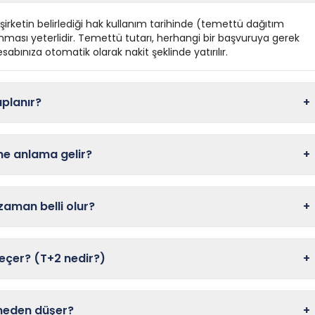
irketin belirlediği hak kullanım tarihinde (temettü dağıtım
ması yeterlidir. Temettü tutarı, herhangi bir başvuruya gerek
abınıza otomatik olarak nakit şeklinde yatırılır.
aplanır?
+
 ne anlama gelir?
+
aman belli olur?
+
çer? (T+2 nedir?)
+
 neden düşer?
+