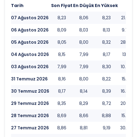
Tarih
Son Fiyat
En Düşük
En Yüksek
Hac
07 Ağustos 2026
8,23
8,06
8,23
21.693.
06 Ağustos 2026
8,09
8,03
8,13
9.778.
05 Ağustos 2026
8,05
8,00
8,32
28.886.
04 Ağustos 2026
8,15
7,99
8,17
13.317.
03 Ağustos 2026
7,99
7,99
8,30
10.497.
31 Temmuz 2026
8,16
8,00
8,22
15.193.
30 Temmuz 2026
8,17
8,14
8,39
16.356.
29 Temmuz 2026
8,35
8,29
8,72
20.588.
28 Temmuz 2026
8,69
8,66
8,88
15.541.
27 Temmuz 2026
8,86
8,81
9,19
30.566.