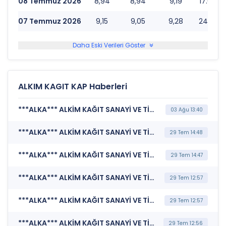
08 Temmuz 2026
8,94
8,94
9,19
17.690.
07 Temmuz 2026
9,15
9,05
9,28
24.320.
Daha Eski Verileri Göster
ALKIM KAGIT KAP Haberleri
***ALKA*** ALKİM KAĞIT SANAYİ VE TİCARET A.Ş. (Şirket Genel Bilgi Formu)
03 Ağu 13:40
***ALKA*** ALKİM KAĞIT SANAYİ VE TİCARET A.Ş. (Kurumsal Yönetim Bilgi Formu (Güncelleme) - Yönetim Kurulu-2)
29 Tem 14:48
***ALKA*** ALKİM KAĞIT SANAYİ VE TİCARET A.Ş. (Şirket Genel Bilgi Formu)
29 Tem 14:47
***ALKA*** ALKİM KAĞIT SANAYİ VE TİCARET A.Ş. (Kurumsal Yönetim Bilgi Formu (Güncelleme) - Yönetim Kurulu-2)
29 Tem 12:57
***ALKA*** ALKİM KAĞIT SANAYİ VE TİCARET A.Ş. (Şirket Genel Bilgi Formu)
29 Tem 12:57
***ALKA*** ALKİM KAĞIT SANAYİ VE TİCARET A.Ş. (Yönetim Kurulu Komiteleri)
29 Tem 12:56