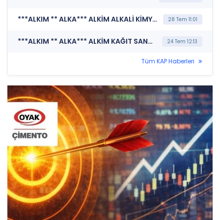
***ALKIM ** ALKA*** ALKİM ALKALİ KİMYA A.Ş. (Özel Durum Açıklaması (Genel))
28 Tem 11:01
***ALKIM ** ALKA*** ALKİM KAĞIT SANAYİ VE TİCARET A.Ş. (Sermaye Artırımı - Azaltımı İşlemlerine İlişkin Bildirim)
24 Tem 12:13
Tüm KAP Haberleri