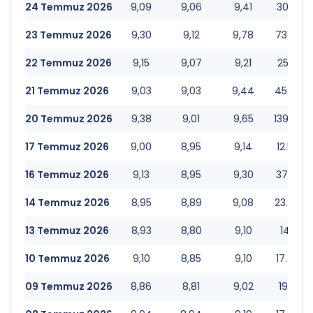
24 Temmuz 2026
9,09
9,06
9,41
30.932.
23 Temmuz 2026
9,30
9,12
9,78
73.330.
22 Temmuz 2026
9,15
9,07
9,21
25.015.
21 Temmuz 2026
9,03
9,03
9,44
45.504.
20 Temmuz 2026
9,38
9,01
9,65
139.678.
17 Temmuz 2026
9,00
8,95
9,14
12.547.
16 Temmuz 2026
9,13
8,95
9,30
37.417.
14 Temmuz 2026
8,95
8,89
9,08
23.634.
13 Temmuz 2026
8,93
8,80
9,10
14.221.
10 Temmuz 2026
9,10
8,85
9,10
17.754.
09 Temmuz 2026
8,86
8,81
9,02
19.118.