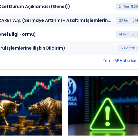
(Özel Durum Açıklaması (Genel))
24 Tem 11:00
***ALKIM ** ALKA*** ALKİM KAĞIT SANAYİ VE TİCARET A.Ş. (Sermaye Artırımı - Azaltımı İşlemlerine İlişkin Bildirim)
23 Tem 18:14
enel Bilgi Formu)
14 Tem 19:57
l İşlemlerine İlişkin Bildirim)
17 Haz 21:37
Tüm KAP Haberleri