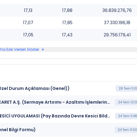
17,13
17,88
36.839.276,76
17,07
17,85
37.330.196,18
17,05
17,43
29.756.179,41
ha Eski Verileri Göster
(Özel Durum Açıklaması (Genel))
28 Tem 11:01
***ALKIM ** ALKA*** ALKİM KAĞIT SANAYİ VE TİCARET A.Ş. (Sermaye Artırımı - Azaltımı İşlemlerine İlişkin Bildirim)
24 Tem 12:13
***ALKIM*** BORSA İSTANBUL BISTECH DEVRE KESİCİ UYGULAMASI (Pay Bazında Devre Kesici Bildirimi)
24 Tem 11:48
enel Bilgi Formu)
24 Tem 11:00