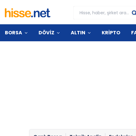
BORSA
DÖVİZ
ALTIN
KRİPTO
F