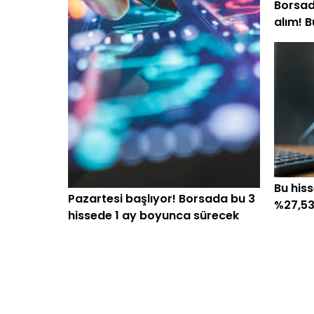
Borsada
alım! B
toplad
Bu hiss
Pazartesi başlıyor! Borsada bu 3
%27,53
hissede 1 ay boyunca sürecek