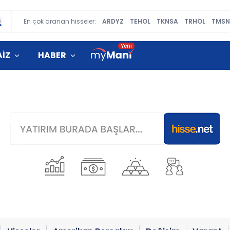
En çok aranan hisseler:
ARDYZ
TEHOL
TKNSA
TRHOL
TMSN
AİZ
HABER