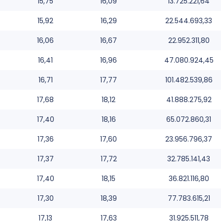
15,75
16,09
13.725.221,64
15,92
16,29
22.544.693,33
16,06
16,67
22.952.311,80
16,41
16,96
47.080.924,45
16,71
17,77
101.482.539,86
17,68
18,12
41.888.275,92
17,40
18,16
65.072.860,31
17,36
17,60
23.956.796,37
17,37
17,72
32.785.141,43
17,40
18,15
36.821.116,80
17,30
18,39
77.783.615,21
17,13
17,63
31.925.511,78