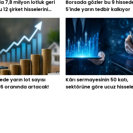
 7,8 milyon lotluk geri
Borsada gözler bu 9 hissed
u 12 şirket hisselerini
5'inde yarın tedbir kalkıyor
ı
ede yarın lot sayısı
Kârı sermayesinin 50 katı,
6 oranında artacak!
sektörüne göre ucuz hissele