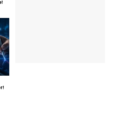
e!
r!