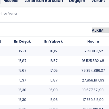
Hisseler
Amerikan Borsaları
Değişim
Varant
ihsel Veriler
t
En Düşük
En Yüksek
Hacim
15,71
16,15
17.151.003,52
15,87
16,57
16.525.582,48
15,67
17,05
79.394.896,37
15,37
15,87
27.858.197,93
15,30
16,00
10.677.521,90
15,30
15,96
17.559.813,90