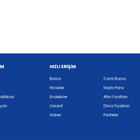
İM
HIZLI ERİŞİM
Borsa
Canlı Borsa
Hisseler
Kripto Para
Politikası
Endeksler
Altın Fiyatları
yarı
Varant
Döviz Fiyatları
Haber
Pariteler