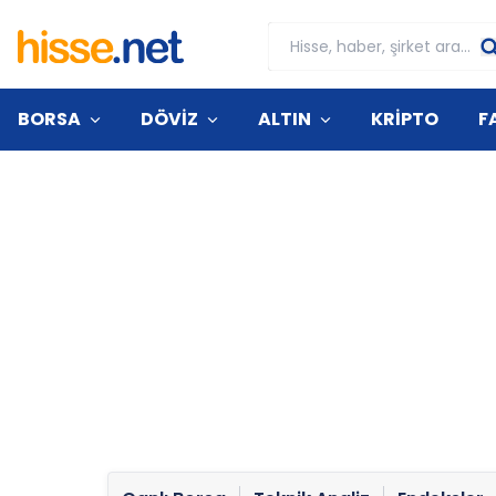
BORSA
DÖVİZ
ALTIN
KRİPTO
F