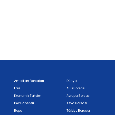
Amerikan Borsaları
Dünya
Faiz
ABD Borsası
Ekonomik Takvim
Avrupa Borsası
KAP Haberleri
Asya Borsası
Repo
Türkiye Borsası