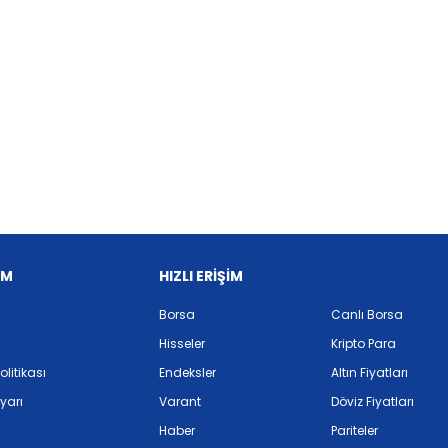
İM
HIZLI ERİŞİM
Borsa
Canlı Borsa
Hisseler
Kripto Para
Politikası
Endeksler
Altın Fiyatları
yarı
Varant
Döviz Fiyatları
Haber
Pariteler