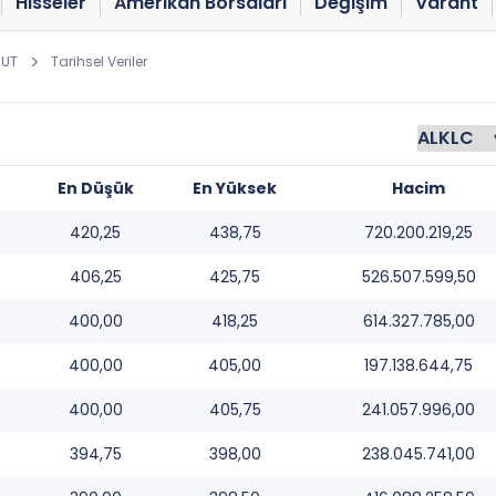
Hisseler
Amerikan Borsaları
Değişim
Varant
SUT
Tarihsel Veriler
En Düşük
En Yüksek
Hacim
420,25
438,75
720.200.219,25
406,25
425,75
526.507.599,50
400,00
418,25
614.327.785,00
400,00
405,00
197.138.644,75
400,00
405,75
241.057.996,00
394,75
398,00
238.045.741,00