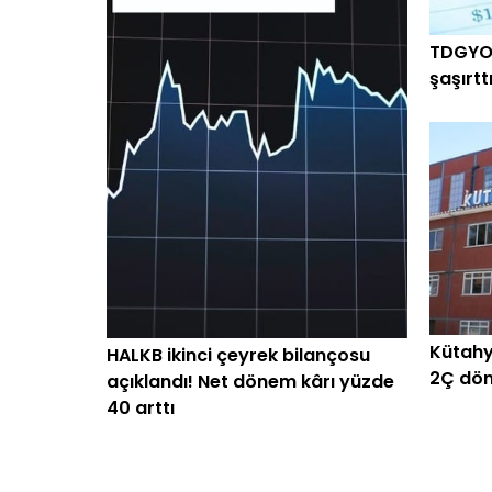
TDGYO 
şaşırtt
arttı
Kütahy
HALKB ikinci çeyrek bilançosu
2Ç dön
açıklandı! Net dönem kârı yüzde
40 arttı