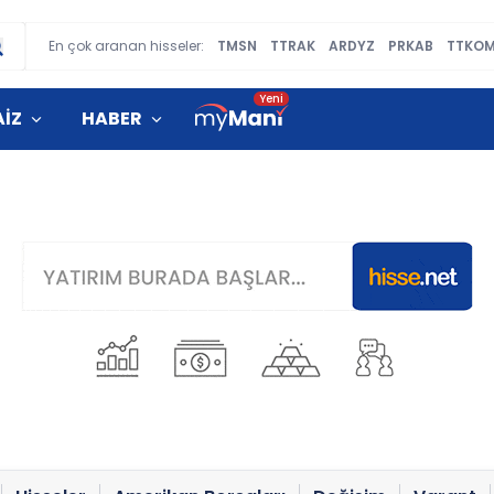
En çok aranan hisseler:
TMSN
TTRAK
ARDYZ
PRKAB
TTKO
AİZ
HABER