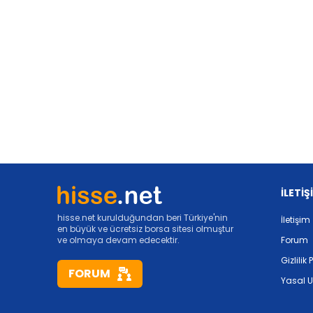
İLETİŞ
hisse.net kurulduğundan beri Türkiye'nin
İletişim
en büyük ve ücretsiz borsa sitesi olmuştur
ve olmaya devam edecektir.
Forum
Gizlilik 
FORUM
Yasal U