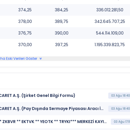
374,25
384,25
336.012.281,50
378,00
389,75
342.645.707,25
376,75
390,00
544.114.109,00
370,00
397,25
1.195.339.823,75
ha Eski Verileri Göster
ARET A.Ş. (Şirket Genel Bilgi Formu)
03 Ağu 18:40
***ALKLC*** ALTINKILIÇ GIDA VE SÜT SANAYİ TİCARET A.Ş. (Pay Dışında Sermaye Piyasası Aracı İşlemlerine İlişkin Bildirim (Faiz İçeren))
03 Ağu 18:40
***ALKLC ** TAMFA ** KTP ** KARSN ** DNYVA ** ZKBVR ** EKTVK ** YEOTK ** TRYKI*** MERKEZİ KAYIT KURULUŞU A.Ş. (Borçlanma Araçları, Yatırım Fonları ve Varant İtfa/Kupon/Getiri/ Nakdi Uzlaşı Ödeme İşlemleri)
03 Ağu 17:11