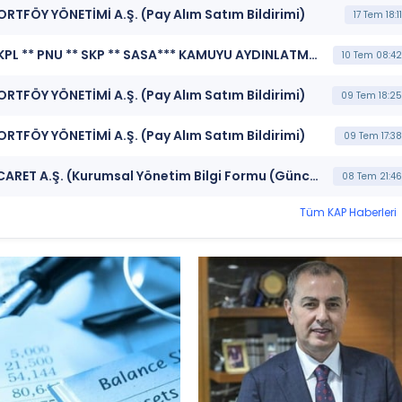
PORTFÖY YÖNETİMİ A.Ş. (Pay Alım Satım Bildirimi)
17 Tem 18:11
***ALKLC ** TLY ** DMRGD ** PASEU ** DFI ** ISKPL ** PNU ** SKP ** SASA*** KAMUYU AYDINLATMA PLATFORMU (Kamuyu Aydınlatma Platformu Duyurusu)
10 Tem 08:42
PORTFÖY YÖNETİMİ A.Ş. (Pay Alım Satım Bildirimi)
09 Tem 18:25
PORTFÖY YÖNETİMİ A.Ş. (Pay Alım Satım Bildirimi)
09 Tem 17:38
***ALKLC*** ALTINKILIÇ GIDA VE SÜT SANAYİ TİCARET A.Ş. (Kurumsal Yönetim Bilgi Formu (Güncelleme) - Yönetim Kurulu-2)
08 Tem 21:46
Tüm KAP Haberleri