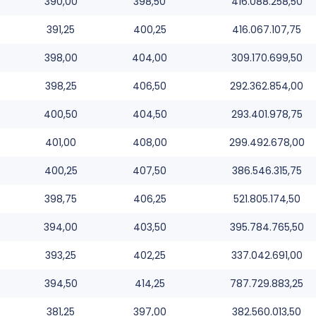
390,00
398,50
416.088.258,50
391,25
400,25
416.067.107,75
398,00
404,00
309.170.699,50
398,25
406,50
292.362.854,00
400,50
404,50
293.401.978,75
401,00
408,00
299.492.678,00
400,25
407,50
386.546.315,75
398,75
406,25
521.805.174,50
394,00
403,50
395.784.765,50
393,25
402,25
337.042.691,00
394,50
414,25
787.729.883,25
381,25
397,00
382.560.013,50