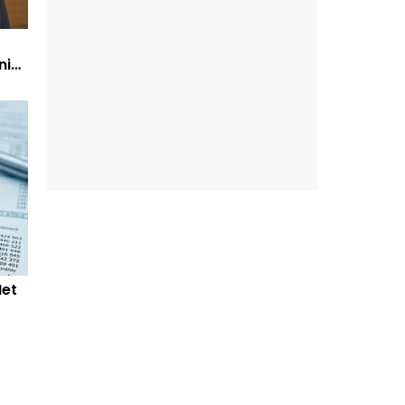
ni
Net