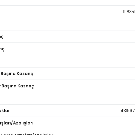
111835
nç
nç
y Başına Kazanç
ay Başına Kazanç
aklar
43156
şları/Azalışları