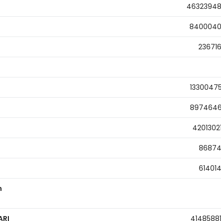
4632394
840004
23671
1330047
897464
4201302
8687
61401
n
ARI
4148588