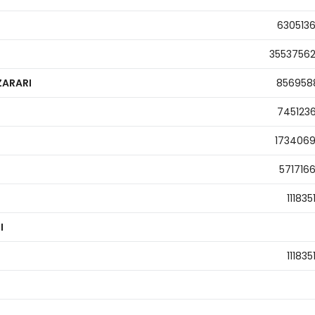
630513
3553756
ZARARI
856958
745123
173406
571716
111835
I
111835