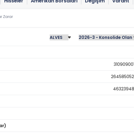
Hisseler
Amerikan Borsaları
Değişim
Varant
r Zarar
31090900
26458505
4632394
ar)