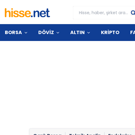
BORSA
DÖVİZ
ALTIN
KRİPTO
F