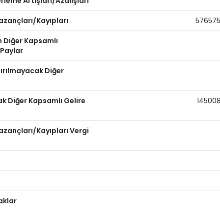
leme Artışları/Azalışları
azançları/Kayıpları
57657
n Diğer Kapsamlı
 Paylar
dırılmayacak Diğer
ak Diğer Kapsamlı Gelire
14500
zançları/Kayıpları Vergi
aklar