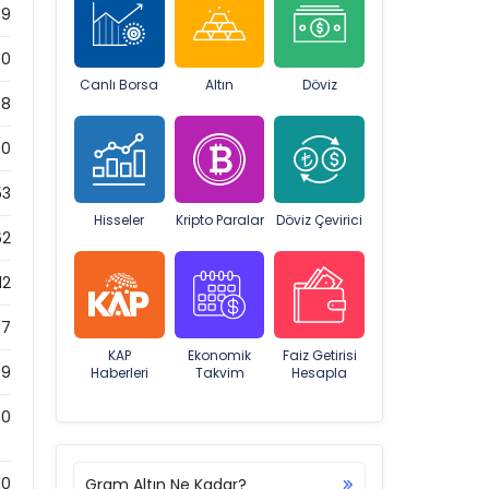
89
00
Canlı Borsa
Altın
Döviz
68
0
53
Hisseler
Kripto Paralar
Döviz Çevirici
62
12
47
KAP
Ekonomik
Faiz Getirisi
49
Haberleri
Takvim
Hesapla
0
10
Gram Altın Ne Kadar?