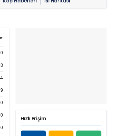
Kap Haberleri
Isı Haritası
0
13
24
89
0
0
Hızlı Erişim
0