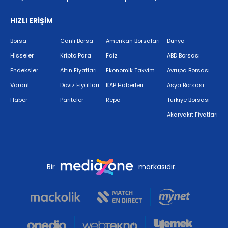
HIZLI ERİŞİM
Borsa
Canlı Borsa
Amerikan Borsaları
Dünya
Hisseler
Kripto Para
Faiz
ABD Borsası
Endeksler
Altın Fiyatları
Ekonomik Takvim
Avrupa Borsası
Varant
Döviz Fiyatları
KAP Haberleri
Asya Borsası
Haber
Pariteler
Repo
Türkiye Borsası
Akaryakıt Fiyatları
Bir
markasıdır.