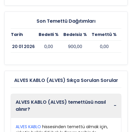
Son Temettü Dağıtımları
Tarih
Bedelli %
Bedelsiz %
Temettü %
Eski
20 01 2026
0,00
900,00
0,00
ALVES KABLO (ALVES) Sıkça Sorulan Sorular
ALVES KABLO (ALVES) temettüsü nasıl
-
alınır?
ALVES KABLO
hissesinden temettü almak için,