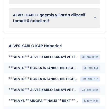
ALVES KABLO geçmiş yıllarda düzenli
+
temettü ödedi mi?
ALVES KABLO KAP Haberleri
***ALVES*** ALVES KABLO SANAYİ VE TİCARET A.Ş. (Özel Durum Açıklaması (Genel))
31 Tem 18:22
***ALVES*** BORSA İSTANBUL BISTECH DEVRE KESİCİ UYGULAMASI (Pay Bazında Devre Kesici Bildirimi)
31 Tem 11:51
***ALVES*** BORSA İSTANBUL BISTECH DEVRE KESİCİ UYGULAMASI (Pay Bazında Devre Kesici Bildirimi)
30 Tem 17:47
***ALVES*** ALVES KABLO SANAYİ VE TİCARET A.Ş. (Yeni İş İlişkisi)
23 Tem 15:42
***HLVKS ** MNGFA ** HALKI ** BRKT ** HDFFL ** AGHOL ** NRBNK ** EKTVK ** INFO ** ALVES ** OSMEN ** NURVK ** YKYAT ** PBTR ** TRKNT ** MDIAZ ** KTSVK ** DSYAT ** DVRLK ** AKMEN ** KAREL ** ENJSA ** ZOREN*** MERKEZİ KAYIT KURULUŞU A.Ş. (Borçlanma Araçları, Yatırım Fonları ve Varant İtfa/Kupon/Getiri/ Nakdi Uzlaşı Ödeme İşlemleri)
17 Tem 17:18