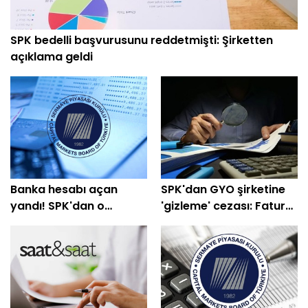
SPK bedelli başvurusunu reddetmişti: Şirketten
açıklama geldi
Banka hesabı açan
SPK'dan GYO şirketine
yandı! SPK'dan o
'gizleme' cezası: Fatura
isimlere suç duyurusu
yönetime çıkabilir!