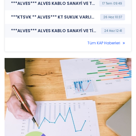
***ALVES*** ALVES KABLO SANAYİ VE TİCARET A.Ş. (Pay Dışında Sermaye Piyasası Aracı İşlemlerine İlişkin Bildirim (Faiz İçeren))
17 Tem 09:49
***KTSVK ** ALVES*** KT SUKUK VARLIK KİRALAMA A.Ş. (Pay Dışında Sermaye Piyasası Aracı İşlemlerine İlişkin Bildirim (Faizsiz))
26 Haz 10:37
***ALVES*** ALVES KABLO SANAYİ VE TİCARET A.Ş. (Özel Durum Açıklaması (Genel))
24 Haz 12:41
Tüm KAP Haberleri