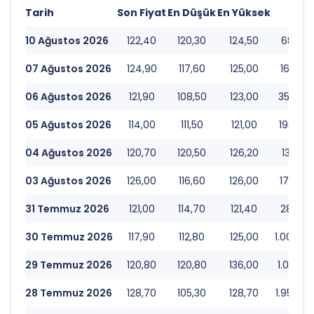
Tarih
Son Fiyat
En Düşük
En Yüksek
Ha
10 Ağustos 2026
122,40
120,30
124,50
68.543
07 Ağustos 2026
124,90
117,60
125,00
169.37
06 Ağustos 2026
121,90
108,50
123,00
353.64
05 Ağustos 2026
114,00
111,50
121,00
193.54
04 Ağustos 2026
120,70
120,50
126,20
134.91
03 Ağustos 2026
126,00
116,60
126,00
179.29
31 Temmuz 2026
121,00
114,70
121,40
280.91
30 Temmuz 2026
117,90
112,80
125,00
1.003.9
29 Temmuz 2026
120,80
120,80
136,00
1.017.5
28 Temmuz 2026
128,70
105,30
128,70
1.958.7