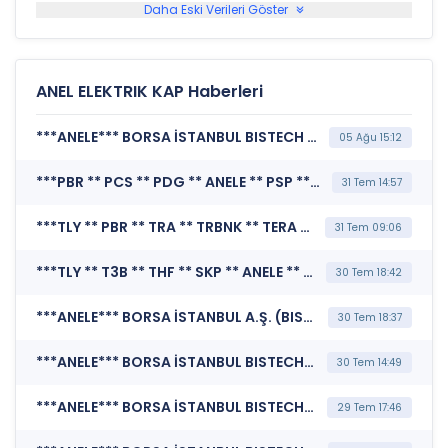
Daha Eski Verileri Göster
ANEL ELEKTRIK KAP Haberleri
***ANELE*** BORSA İSTANBUL BISTECH DEVRE KESİCİ UYGULAMASI (Pay Bazında Devre Kesici Bildirimi)
05 Ağu 15:12
***PBR ** PCS ** PDG ** ANELE ** PSP ** PHE*** PUSULA PORTFÖY YÖNETİMİ A.Ş. (Pay Alım Satım Bildirimi)
31 Tem 14:57
***TLY ** PBR ** TRA ** TRBNK ** TERA ** ANELE ** IZFAS ** PHE ** SEKFK ** BIGEN ** PDC ** SKBNK ** TEHOL ** MANAS ** TMPOL ** SEK ** TAE*** KAMUYU AYDINLATMA PLATFORMU (Kamuyu Aydınlatma Platformu Duyurusu)
31 Tem 09:06
***TLY ** T3B ** THF ** SKP ** ANELE ** DOH ** TMV*** TERA PORTFÖY YÖNETİMİ A.Ş. (Pay Alım Satım Bildirimi)
30 Tem 18:42
***ANELE*** BORSA İSTANBUL A.Ş. (BISTECH Pay Piyasası Alım Satım Sistemi Duyurusu)
30 Tem 18:37
***ANELE*** BORSA İSTANBUL BISTECH DEVRE KESİCİ UYGULAMASI (Pay Bazında Devre Kesici Bildirimi)
30 Tem 14:49
***ANELE*** BORSA İSTANBUL BISTECH DEVRE KESİCİ UYGULAMASI (Pay Bazında Devre Kesici Bildirimi)
29 Tem 17:46