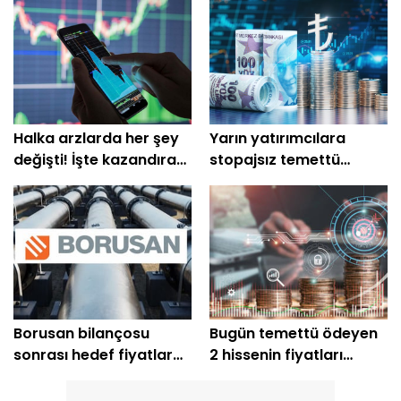
Halka arzlarda her şey
Yarın yatırımcılara
değişti! İşte kazandıran
stopajsız temettü
ve kaybettirenler
dağıtılacak!
Borusan bilançosu
Bugün temettü ödeyen
sonrası hedef fiyatlar
2 hissenin fiyatları
geldi! 828 TL'yi aştı
değişiyor!