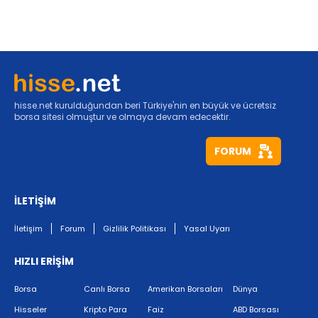
hisse.net kurulduğundan beri Türkiye'nin en büyük ve ücretsiz
borsa sitesi olmuştur ve olmaya devam edecektir.
FORUM
İLETİŞİM
İletişim
Forum
Gizlilik Politikası
Yasal Uyarı
HIZLI ERİŞİM
Borsa
Canlı Borsa
Amerikan Borsaları
Dünya
Hisseler
Kripto Para
Faiz
ABD Borsası