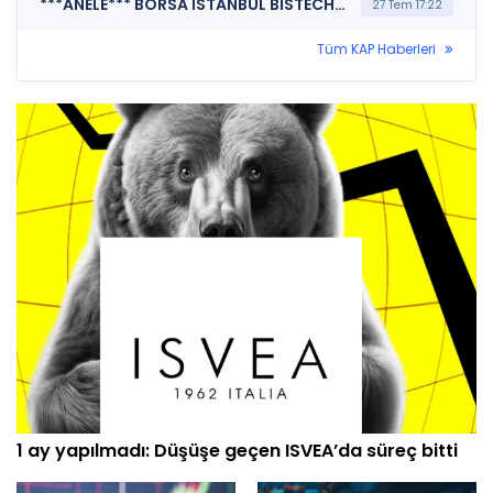
***ANELE*** BORSA İSTANBUL BISTECH DEVRE KESİCİ UYGULAMASI (Pay Bazında Devre Kesici Bildirimi)
27 Tem 17:22
Tüm KAP Haberleri
1 ay yapılmadı: Düşüşe geçen ISVEA’da süreç bitti