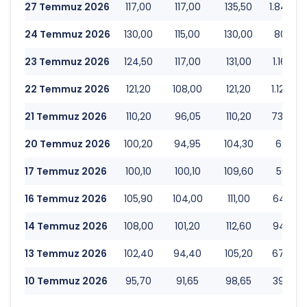
27 Temmuz 2026
117,00
117,00
135,50
1.844.4
24 Temmuz 2026
130,00
115,00
130,00
805.05
23 Temmuz 2026
124,50
117,00
131,00
1.160.0
22 Temmuz 2026
121,20
108,00
121,20
1.126.8
21 Temmuz 2026
110,20
96,05
110,20
732.92
20 Temmuz 2026
100,20
94,95
104,30
621.31
17 Temmuz 2026
100,10
100,10
109,60
563.12
16 Temmuz 2026
105,90
104,00
111,00
648.72
14 Temmuz 2026
108,00
101,20
112,60
944.07
13 Temmuz 2026
102,40
94,40
105,20
675.93
10 Temmuz 2026
95,70
91,65
98,65
393.38