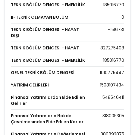
TEKNİK BÖLÜM DENGESİ - EMEKLİLİK
185016770
II-TEKNİK OLMAYAN BÖLÜM
0
TEKNİK BÖLÜM DENGESİ - HAYAT
-1516731
DIŞI
TEKNİK BÖLÜM DENGESİ - HAYAT
827275408
TEKNİK BÖLÜM DENGESİ - EMEKLİLİK
185016770
GENEL TEKNİK BÖLÜM DENGESİ
1010775447
YATIRIM GELİRLERİ
1508107434
Finansal Yatırımlardan Elde Edilen
548546411
Gelirler
Finansal Yatırımların Nakde
318005305
Çevrilmesinden Elde Edilen Karlar
Finansal Yatırımların Değerlemesi
380892875