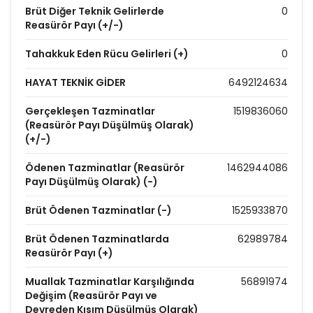
Brüt Diğer Teknik Gelirlerde
0
Reasürör Payı (+/-)
Tahakkuk Eden Rücu Gelirleri (+)
0
HAYAT TEKNİK GİDER
6492124634
Gerçekleşen Tazminatlar
1519836060
(Reasürör Payı Düşülmüş Olarak)
(+/-)
Ödenen Tazminatlar (Reasürör
1462944086
Payı Düşülmüş Olarak) (-)
Brüt Ödenen Tazminatlar (-)
1525933870
Brüt Ödenen Tazminatlarda
62989784
Reasürör Payı (+)
Muallak Tazminatlar Karşılığında
56891974
Değişim (Reasürör Payı ve
Devreden Kısım Düşülmüş Olarak)