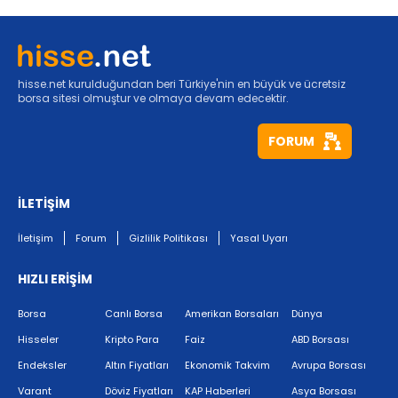
hisse.net kurulduğundan beri Türkiye'nin en büyük ve ücretsiz
borsa sitesi olmuştur ve olmaya devam edecektir.
FORUM
İLETİŞİM
İletişim
Forum
Gizlilik Politikası
Yasal Uyarı
HIZLI ERİŞİM
Borsa
Canlı Borsa
Amerikan Borsaları
Dünya
Hisseler
Kripto Para
Faiz
ABD Borsası
Endeksler
Altın Fiyatları
Ekonomik Takvim
Avrupa Borsası
Varant
Döviz Fiyatları
KAP Haberleri
Asya Borsası