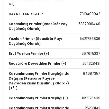
DIŞI
HAYAT TEKNİK GELİR
7319400042
Kazanılmış Primler (Reasürör Payı
5337099449
Düşülmüş Olarak)
Yazılan Primler (Reasürör Payı
5421786806
Düşülmüş Olarak)
Brüt Yazılan Primler (+)
5676115237
Reasüröre Devredilen Primler (-)
254328431
Kazanılmamış Primler Karşılığında
84687357
Değişim (Reasürör Payı ve
Devreden Kısım Düşülmüş Olarak)
(+/-)
Kazanılmamış Primler Karşılığı (-)
109925499
Kazanılmamış Primler Karşılığında
25238142