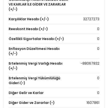
VE KARLAR İLE GİDER VE ZARARLAR
(+/-)
Karşılıklar Hesabı (+/-)
32727273
Reeskont Hesabı (+/-)
0
Özellikli Sigortalar Hesabı (+/-)
0
Enflasyon Düzeltmesi Hesabı
0
(+/-)
Ertelenmiş Vergi Varlığı Hesabı
-88067832
(+/-)
Ertelenmiş Vergi Yükümlülüğü
0
Gideri (-)
Diğer Gelir ve Karlar
0
Diğer Gider ve Zararlar (-)
1607861