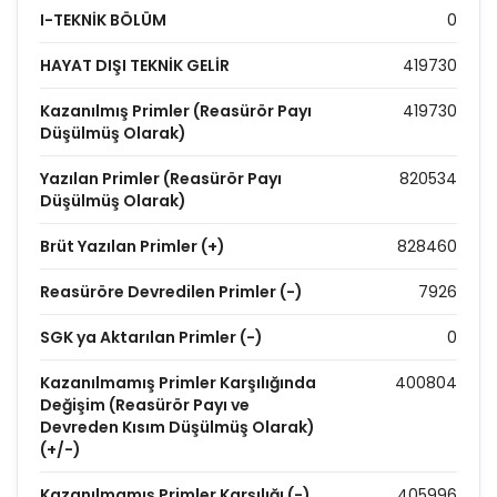
I-TEKNİK BÖLÜM
0
HAYAT DIŞI TEKNİK GELİR
419730
Kazanılmış Primler (Reasürör Payı
419730
Düşülmüş Olarak)
Yazılan Primler (Reasürör Payı
820534
Düşülmüş Olarak)
Brüt Yazılan Primler (+)
828460
Reasüröre Devredilen Primler (-)
7926
SGK ya Aktarılan Primler (-)
0
Kazanılmamış Primler Karşılığında
400804
Değişim (Reasürör Payı ve
Devreden Kısım Düşülmüş Olarak)
(+/-)
Kazanılmamış Primler Karşılığı (-)
405996