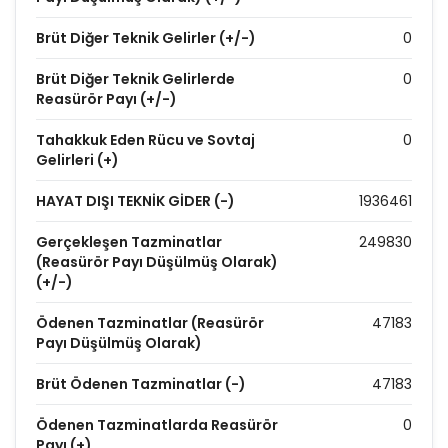
Brüt Diğer Teknik Gelirler (+/-)
0
Brüt Diğer Teknik Gelirlerde
0
Reasürör Payı (+/-)
Tahakkuk Eden Rücu ve Sovtaj
0
Gelirleri (+)
HAYAT DIŞI TEKNİK GİDER (-)
1936461
Gerçekleşen Tazminatlar
249830
(Reasürör Payı Düşülmüş Olarak)
(+/-)
Ödenen Tazminatlar (Reasürör
47183
Payı Düşülmüş Olarak)
Brüt Ödenen Tazminatlar (-)
47183
Ödenen Tazminatlarda Reasürör
0
Payı (+)