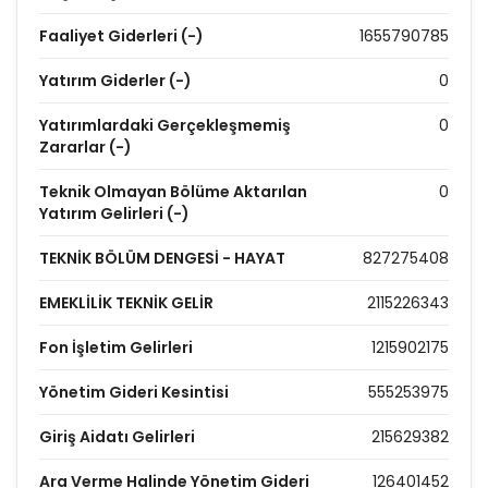
Faaliyet Giderleri (-)
1655790785
Yatırım Giderler (-)
0
Yatırımlardaki Gerçekleşmemiş
0
Zararlar (-)
Teknik Olmayan Bölüme Aktarılan
0
Yatırım Gelirleri (-)
TEKNİK BÖLÜM DENGESİ - HAYAT
827275408
EMEKLİLİK TEKNİK GELİR
2115226343
Fon İşletim Gelirleri
1215902175
Yönetim Gideri Kesintisi
555253975
Giriş Aidatı Gelirleri
215629382
Ara Verme Halinde Yönetim Gideri
126401452