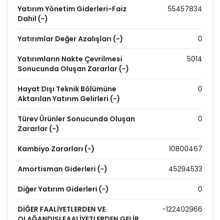
Yatırım Yönetim Giderleri-Faiz
55457834
Dahil (-)
Yatırımlar Değer Azalışları (-)
0
Yatırımların Nakte Çevrilmesi
5014
Sonucunda Oluşan Zararlar (-)
Hayat Dışı Teknik Bölümüne
0
Aktarılan Yatırım Gelirleri (-)
Türev Ürünler Sonucunda Oluşan
0
Zararlar (-)
Kambiyo Zararları (-)
10800467
Amortisman Giderleri (-)
45294533
Diğer Yatırım Giderleri (-)
0
DİĞER FAALİYETLERDEN VE
-122402966
OLAĞANDIŞI FAALİYETLERDEN GELİR