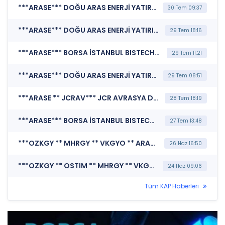
***ARASE*** DOĞU ARAS ENERJİ YATIRIMLARI A.Ş. (Bağımsız Denetim Kuruluşunun Belirlenmesi)
30 Tem 09:37
***ARASE*** DOĞU ARAS ENERJİ YATIRIMLARI A.Ş. (Kredi Derecelendirmesi)
29 Tem 18:16
***ARASE*** BORSA İSTANBUL BISTECH DEVRE KESİCİ UYGULAMASI (Pay Bazında Devre Kesici Bildirimi)
29 Tem 11:21
***ARASE*** DOĞU ARAS ENERJİ YATIRIMLARI A.Ş. (Özel Durum Açıklaması (Genel))
29 Tem 08:51
***ARASE ** JCRAV*** JCR AVRASYA DERECELENDİRME A.Ş. (Kredi Derecelendirmesi)
28 Tem 18:19
***ARASE*** BORSA İSTANBUL BISTECH DEVRE KESİCİ UYGULAMASI (Pay Bazında Devre Kesici Bildirimi)
27 Tem 13:48
***OZKGY ** MHRGY ** VKGYO ** ARASE ** EKGYO ** CEMTS ** AHSGY*** MERKEZİ KAYIT KURULUŞU A.Ş. (Pay Mali Hak Kullanım İşlemi - Nakit Ödeme)
26 Haz 16:50
***OZKGY ** OSTIM ** MHRGY ** VKGYO ** ARASE ** EKGYO ** CEMTS ** AHSGY*** BORSA İSTANBUL A.Ş. (BISTECH Pay Piyasası Alım Satım Sistemi Duyurusu)
24 Haz 09:06
Tüm KAP Haberleri