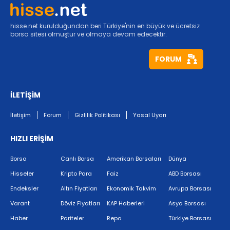
hisse.net kurulduğundan beri Türkiye'nin en büyük ve ücretsiz
borsa sitesi olmuştur ve olmaya devam edecektir.
FORUM
İLETİŞİM
İletişim
Forum
Gizlilik Politikası
Yasal Uyarı
HIZLI ERİŞİM
Borsa
Canlı Borsa
Amerikan Borsaları
Dünya
Hisseler
Kripto Para
Faiz
ABD Borsası
Endeksler
Altın Fiyatları
Ekonomik Takvim
Avrupa Borsası
Varant
Döviz Fiyatları
KAP Haberleri
Asya Borsası
Haber
Pariteler
Repo
Türkiye Borsası