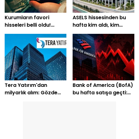
Kurumların favori
ASELS hissesinden bu
hisseleri belli oldu!
hafta kim aldı, kim
Yüzde 200'e yakın getiri
sattı?
bekleniyor
Tera Yatırım'dan
Bank of America (BofA)
milyarlık alım: Gözde
bu hafta satışa geçti:
hisseleri belli oldu
EREGL ve SASA listede