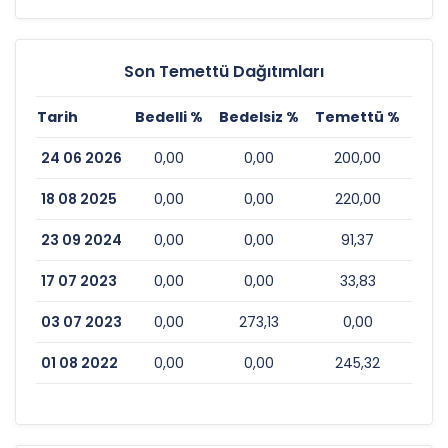
Son Temettü Dağıtımları
Tarih
Bedelli %
Bedelsiz %
Temettü %
Esk
24 06 2026
0,00
0,00
200,00
18 08 2025
0,00
0,00
220,00
23 09 2024
0,00
0,00
91,37
17 07 2023
0,00
0,00
33,83
03 07 2023
0,00
273,13
0,00
01 08 2022
0,00
0,00
245,32