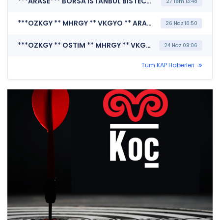
***ARASE*** BORSA İSTANBUL BISTECH DEVRE KESİCİ UYGULAMASI (Pay Bazında Devre Kesici Bildirimi)
27 Tem 13:48
***OZKGY ** MHRGY ** VKGYO ** ARASE ** EKGYO ** CEMTS ** AHSGY*** MERKEZİ KAYIT KURULUŞU A.Ş. (Pay Mali Hak Kullanım İşlemi - Nakit Ödeme)
26 Haz 16:50
***OZKGY ** OSTIM ** MHRGY ** VKGYO ** ARASE ** EKGYO ** CEMTS ** AHSGY*** BORSA İSTANBUL A.Ş. (BISTECH Pay Piyasası Alım Satım Sistemi Duyurusu)
24 Haz 09:06
Tüm KAP Haberleri