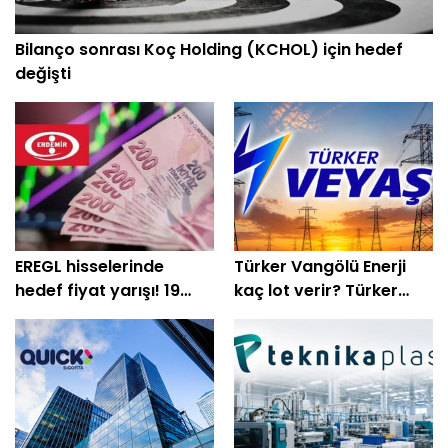
Bilanço sonrası Koç Holding (KCHOL) için hedef
değişti
EREGL hisselerinde
Türker Vangölü Enerji
hedef fiyat yarışı! 19
kaç lot verir? Türker
kurum beklentisini
Vangölü Enerji halka arz
açıkladı
oluyor