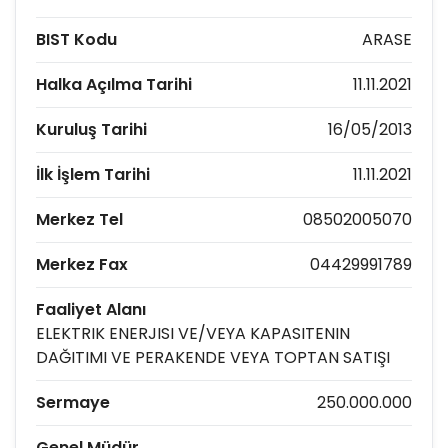
BIST Kodu
ARASE
Halka Açılma Tarihi
11.11.2021
Kuruluş Tarihi
16/05/2013
İlk İşlem Tarihi
11.11.2021
Merkez Tel
08502005070
Merkez Fax
04429991789
Faaliyet Alanı
ELEKTRIK ENERJISI VE/VEYA KAPASITENIN
DAĞITIMI VE PERAKENDE VEYA TOPTAN SATIŞI
Sermaye
250.000.000
Genel Müdür