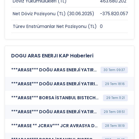
Döviz Yükümlülükleri (TL)
463.680.202
0
Net Döviz Pozisyonu (TL) (30.06.2025)
-375.820.057
0
Türev Enstrümanlar Net Pozisyonu (TL)
0
0
DOGU ARAS ENERJI KAP Haberleri
***ARASE*** DOĞU ARAS ENERJİ YATIRIMLARI A.Ş. (Bağımsız Denetim Kuruluşunun Belirlenmesi)
30 Tem 09:37
***ARASE*** DOĞU ARAS ENERJİ YATIRIMLARI A.Ş. (Kredi Derecelendirmesi)
29 Tem 18:16
***ARASE*** BORSA İSTANBUL BISTECH DEVRE KESİCİ UYGULAMASI (Pay Bazında Devre Kesici Bildirimi)
29 Tem 11:21
***ARASE*** DOĞU ARAS ENERJİ YATIRIMLARI A.Ş. (Özel Durum Açıklaması (Genel))
29 Tem 08:51
***ARASE ** JCRAV*** JCR AVRASYA DERECELENDİRME A.Ş. (Kredi Derecelendirmesi)
28 Tem 18:19