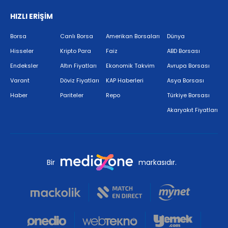
HIZLI ERİŞİM
Borsa
Canlı Borsa
Amerikan Borsaları
Dünya
Hisseler
Kripto Para
Faiz
ABD Borsası
Endeksler
Altın Fiyatları
Ekonomik Takvim
Avrupa Borsası
Varant
Döviz Fiyatları
KAP Haberleri
Asya Borsası
Haber
Pariteler
Repo
Türkiye Borsası
Akaryakıt Fiyatları
Bir
markasıdır.