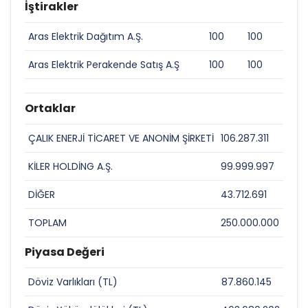
İştirakler
Aras Elektrik Dağıtım A.Ş.
100
100
Aras Elektrik Perakende Satış A.Ş
100
100
Ortaklar
ÇALIK ENERJİ TİCARET VE ANONİM ŞİRKETİ
106.287.311
42,5
KİLER HOLDİNG A.Ş.
99.999.997
40
DİĞER
43.712.691
17,4
TOPLAM
250.000.000
100
Piyasa Değeri
Döviz Varlıkları (TL)
87.860.145
0