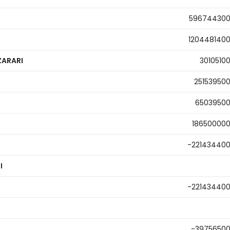
59674430
120448140
ZARARI
3010510
25153950
6503950
18650000
-22143440
I
-22143440
-3975650