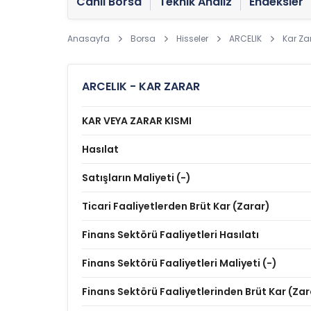
Canlı Borsa
Teknik Analiz
Endeksler
Anasayfa
Borsa
Hisseler
ARCELIK
Kar Za
ARCELIK - KAR ZARAR
KAR VEYA ZARAR KISMI
Hasılat
Satışların Maliyeti (-)
Ticari Faaliyetlerden Brüt Kar (Zarar)
Finans Sektörü Faaliyetleri Hasılatı
Finans Sektörü Faaliyetleri Maliyeti (-)
Finans Sektörü Faaliyetlerinden Brüt Kar (Zar