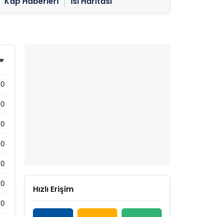
Kap Haberleri
Isı Haritası
0
00
00
00
0
0
Hızlı Erişim
0