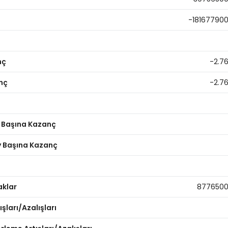
-18167790
nç
-2.7
nç
-2.7
y Başına Kazanç
ay Başına Kazanç
aklar
877650
şları/Azalışları