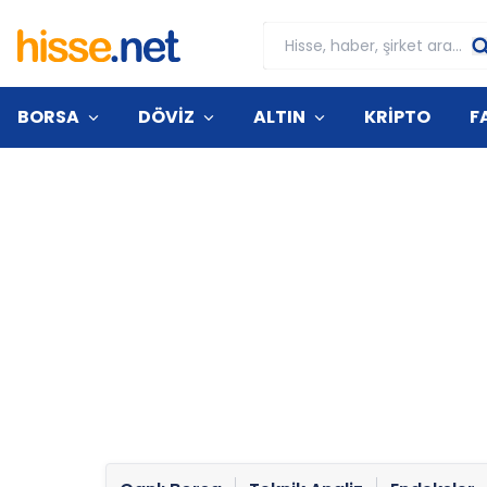
BORSA
DÖVİZ
ALTIN
KRİPTO
F