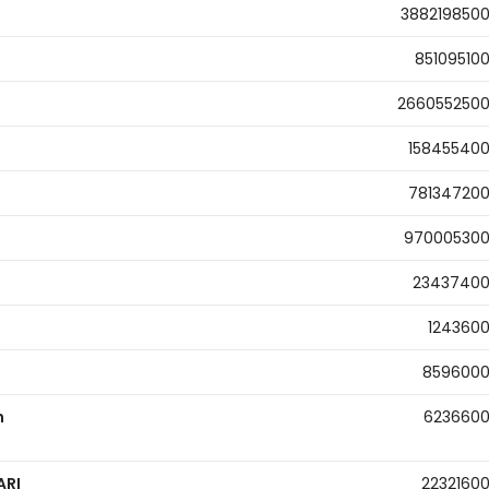
388219850
85109510
266055250
15845540
78134720
97000530
2343740
124360
859600
n
623660
ARI
2232160