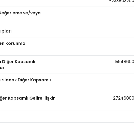
-23380320
n Değerleme ve/veya
ıpları
nden Korunma
n Diğer Kapsamlı
1554860
lar
dırılacak Diğer Kapsamlı
er Kapsamlı Gelire İlişkin
-2724680