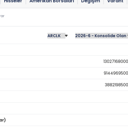
Hisseler
Amerikan Borsaları
Değişim
Varant
rar
1302716800
914496950
388219850
ar)