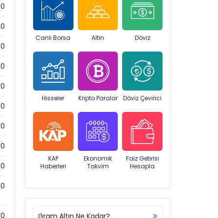
00
00
Canlı Borsa
Altın
Döviz
00
00
00
Hisseler
Kripto Paralar
Döviz Çevirici
00
00
00
KAP
Ekonomik
Faiz Getirisi
00
Haberleri
Takvim
Hesapla
00
00
Gram Altın Ne Kadar?