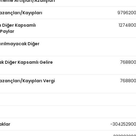
leme Artışları/Azalışları
azançları/Kayıpları
979620
n Diğer Kapsamlı
127480
 Paylar
dırılmayacak Diğer
ak Diğer Kapsamlı Gelire
76880
zançları/Kayıpları Vergi
76880
aklar
-30425290