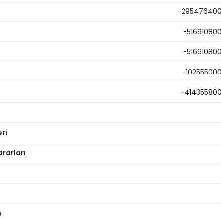
-29547640
-51691080
-51691080
-10255500
-41435580
eri
ararları
)