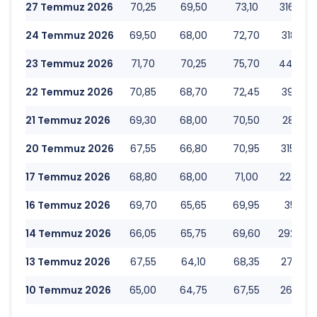
27 Temmuz 2026
70,25
69,50
73,10
316.774
24 Temmuz 2026
69,50
68,00
72,70
318.917
23 Temmuz 2026
71,70
70,25
75,70
444.102
22 Temmuz 2026
70,85
68,70
72,45
392.293
21 Temmuz 2026
69,30
68,00
70,50
285.716
20 Temmuz 2026
67,55
66,80
70,95
315.523
17 Temmuz 2026
68,80
68,00
71,00
224.910
16 Temmuz 2026
69,70
65,65
69,95
355.314
14 Temmuz 2026
66,05
65,75
69,60
292.837
13 Temmuz 2026
67,55
64,10
68,35
271.584
10 Temmuz 2026
65,00
64,75
67,55
266.851