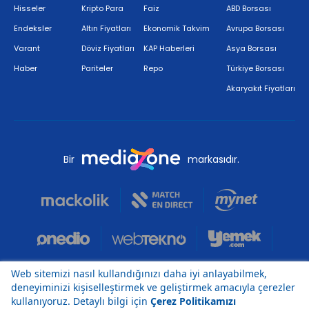
Hisseler
Kripto Para
Faiz
ABD Borsası
Endeksler
Altın Fiyatları
Ekonomik Takvim
Avrupa Borsası
Varant
Döviz Fiyatları
KAP Haberleri
Asya Borsası
Haber
Pariteler
Repo
Türkiye Borsası
Akaryakıt Fiyatları
Bir
markasıdır.