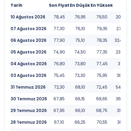
Tarih
Son Fiyat
En Düşük
En Yüksek
Ha
10 Ağustos 2026
78,45
76,95
79,50
201.377
07 Ağustos 2026
77,30
76,10
79,35
274.219
06 Ağustos 2026
77,90
75,10
78,35
324.860
05 Ağustos 2026
74,90
74,50
77,35
237.965
04 Ağustos 2026
76,80
73,80
77,45
366.411
03 Ağustos 2026
75,45
73,30
75,95
387.218
31 Temmuz 2026
72,30
68,10
72,45
545.908
30 Temmuz 2026
67,85
66,15
69,65
367.453
29 Temmuz 2026
67,95
66,10
68,75
318.385
28 Temmuz 2026
67,10
66,25
70,55
301.381