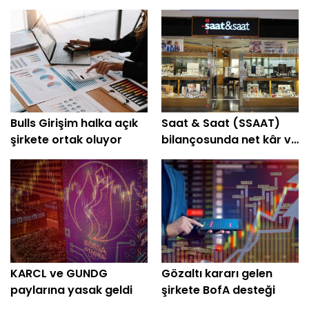
Bulls Girişim halka açık
Saat & Saat (SSAAT)
şirkete ortak oluyor
bilançosunda net kâr ve
hasılatta artış
KARCL ve GUNDG
Gözaltı kararı gelen
paylarına yasak geldi
şirkete BofA desteği