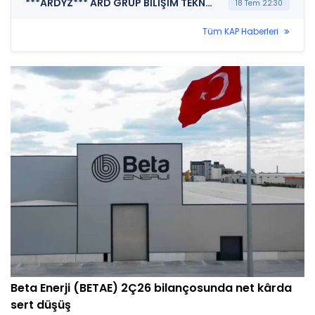
***ARDYZ*** ARD GRUP BİLİŞİM TEKNOLOJİLERİ A.Ş. (Bağımsız Denetim Kuruluşunun Belirlenmesi)
18 Tem 22:30
Tüm KAP Haberleri
Beta Enerji (BETAE) 2Ç26 bilançosunda net kârda
sert düşüş