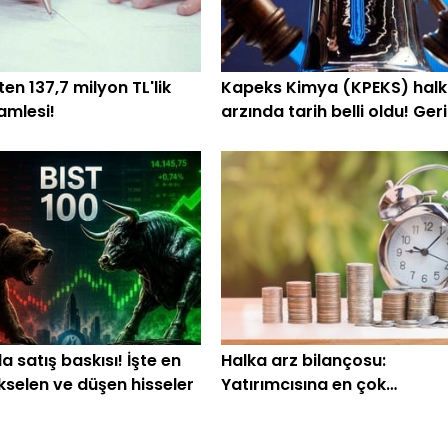
en 137,7 milyon TL'lik
Kapeks Kimya (KPEKS) hal
amlesi!
arzında tarih belli oldu! Geri
sayım başladı
 satış baskısı! İşte en
Halka arz bilançosu:
kselen ve düşen hisseler
Yatırımcısına en çok
kazandıranlar belli oldu