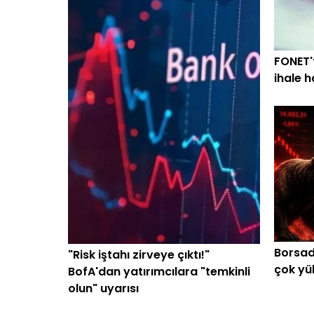
FONET't
ihale h
Borsada
"Risk iştahı zirveye çıktı!"
çok yü
BofA'dan yatırımcılara "temkinli
olun" uyarısı