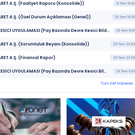
RET A.Ş. (Faaliyet Raporu (Konsolide))
31 Tem 18:42
RET A.Ş. (Özel Durum Açıklaması (Genel))
30 Tem 16:30
***ARENA*** BORSA İSTANBUL BISTECH DEVRE KESİCİ UYGULAMASI (Pay Bazında Devre Kesici Bildirimi)
30 Tem 14:10
RET A.Ş. (Sorumluluk Beyanı (Konsolide))
29 Tem 22:59
RET A.Ş. (Finansal Rapor)
29 Tem 22:58
***ARENA*** BORSA İSTANBUL BISTECH DEVRE KESİCİ UYGULAMASI (Pay Bazında Devre Kesici Bildirimi)
29 Tem 11:30
Tüm KAP Haberleri