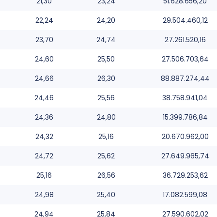
21,30
23,24
51.628.656,20
22,24
24,20
29.504.460,12
23,70
24,74
27.261.520,16
24,60
25,50
27.506.703,64
24,66
26,30
88.887.274,44
24,46
25,56
38.758.941,04
24,36
24,80
15.399.786,84
24,32
25,16
20.670.962,00
24,72
25,62
27.649.965,74
25,16
26,56
36.729.253,62
24,98
25,40
17.082.599,08
24,94
25,84
27.590.602,02