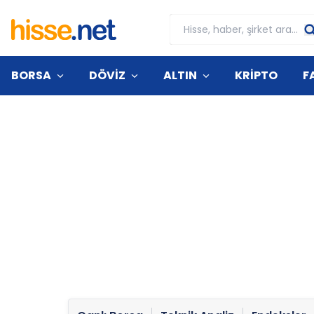
BORSA
DÖVİZ
ALTIN
KRİPTO
F