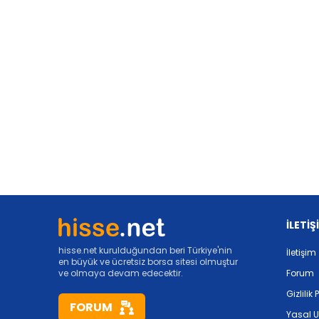
İLETİŞ
hisse.net kurulduğundan beri Türkiye'nin
İletişim
en büyük ve ücretsiz borsa sitesi olmuştur
ve olmaya devam edecektir.
Forum
Gizlilik 
FORUM
Yasal U