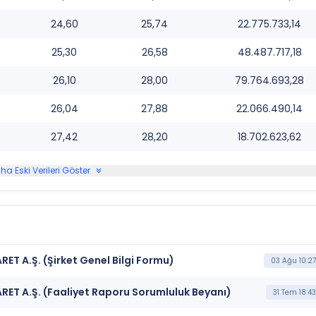
24,60
25,74
22.775.733,14
25,30
26,58
48.487.717,18
26,10
28,00
79.764.693,28
26,04
27,88
22.066.490,14
27,42
28,20
18.702.623,62
ha Eski Verileri Göster
ET A.Ş. (Şirket Genel Bilgi Formu)
03 Ağu 10:27
RET A.Ş. (Faaliyet Raporu Sorumluluk Beyanı)
31 Tem 18:43