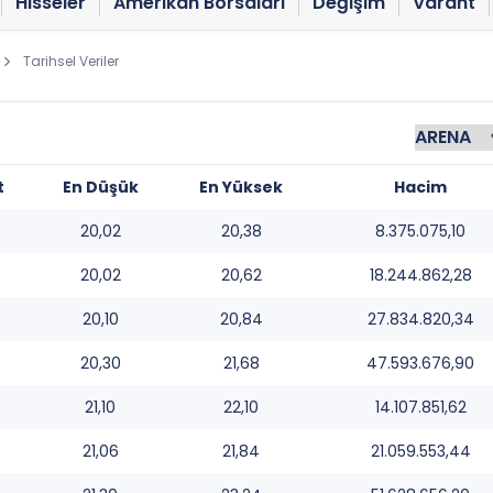
Hisseler
Amerikan Borsaları
Değişim
Varant
Tarihsel Veriler
t
En Düşük
En Yüksek
Hacim
20,02
20,38
8.375.075,10
20,02
20,62
18.244.862,28
20,10
20,84
27.834.820,34
20,30
21,68
47.593.676,90
21,10
22,10
14.107.851,62
21,06
21,84
21.059.553,44