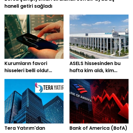
haneli getiri sağladı
Kurumların favori
ASELS hissesinden bu
hisseleri belli oldu!
hafta kim aldı, kim
Yüzde 200'e yakın getiri
sattı?
bekleniyor
Tera Yatırım'dan
Bank of America (BofA)