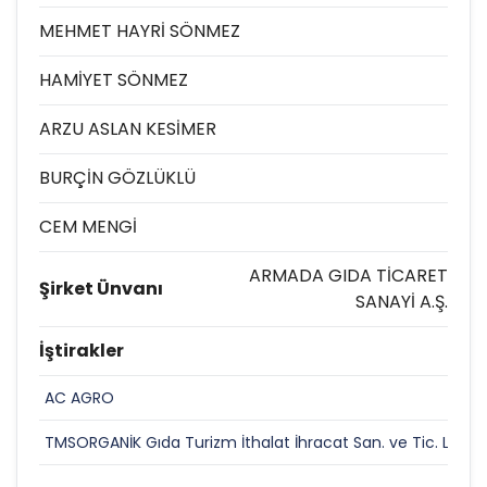
MEHMET HAYRİ SÖNMEZ
HAMİYET SÖNMEZ
ARZU ASLAN KESİMER
BURÇİN GÖZLÜKLÜ
CEM MENGİ
ARMADA GIDA TİCARET
Şirket Ünvanı
SANAYİ A.Ş.
İştirakler
AC AGRO
TMSORGANİK Gıda Turizm İthalat İhracat San. ve Tic. Ltd. Şt