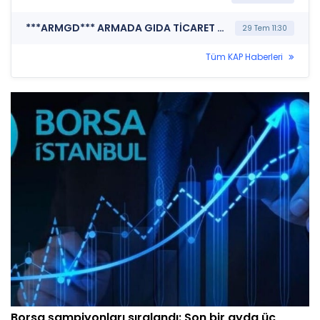
***ARMGD*** ARMADA GIDA TİCARET SANAYİ A.Ş. (Özel Durum Açıklaması (Genel))
29 Tem 11:30
Tüm KAP Haberleri
Borsa şampiyonları sıralandı: Son bir ayda üç