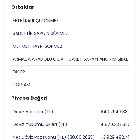
Ortaklar
FETHİ KALIPÇI SÖNMEZ
85
SADETTİN SAYGIN SÖNMEZ
85
MEHMET HAYRİ SÖNMEZ
23
ARMADA ANADOLU GIDA TİCARET SANAYİ ANONİM ŞİRKETİ
21
DİĞER
46
TOPLAM
26
Piyasa Değeri
Döviz Varlıkları (TL)
940.754.933
0
Döviz Yükümlülükleri (TL)
4.870.237.350
0
Net Döviz Pozisyonu (TL) (30.06.2025)
-3.929.482.417
0