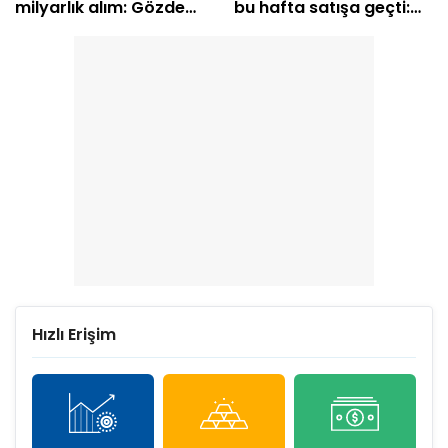
milyarlık alım: Gözde
bu hafta satışa geçti:
hisseleri belli oldu
EREGL ve SASA listede
Hızlı Erişim