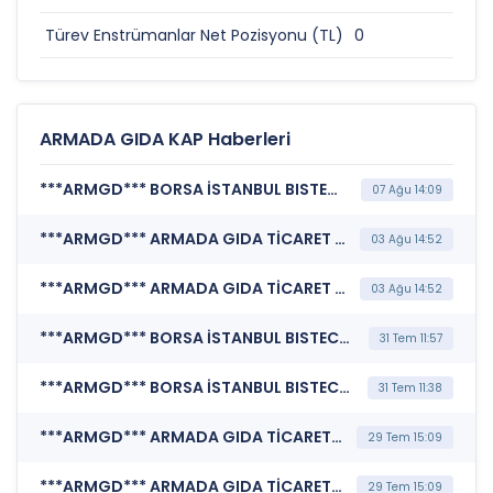
Türev Enstrümanlar Net Pozisyonu (TL)
0
0
ARMADA GIDA KAP Haberleri
***ARMGD*** BORSA İSTANBUL BISTECH DEVRE KESİCİ UYGULAMASI (Pay Bazında Devre Kesici Bildirimi)
07 Ağu 14:09
***ARMGD*** ARMADA GIDA TİCARET SANAYİ A.Ş. (Şirket Genel Bilgi Formu)
03 Ağu 14:52
***ARMGD*** ARMADA GIDA TİCARET SANAYİ A.Ş. (Özel Durum Açıklaması (Genel))
03 Ağu 14:52
***ARMGD*** BORSA İSTANBUL BISTECH DEVRE KESİCİ UYGULAMASI (Pay Bazında Devre Kesici Bildirimi)
31 Tem 11:57
***ARMGD*** BORSA İSTANBUL BISTECH DEVRE KESİCİ UYGULAMASI (Pay Bazında Devre Kesici Bildirimi)
31 Tem 11:38
***ARMGD*** ARMADA GIDA TİCARET SANAYİ A.Ş. (Finansal Duran Varlık Edinimi)
29 Tem 15:09
***ARMGD*** ARMADA GIDA TİCARET SANAYİ A.Ş. (Finansal Duran Varlık Edinimi)
29 Tem 15:09