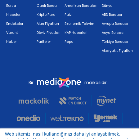
Borsa
Canlı Borsa
Amerikan Borsaları
Dünya
Hisseler
Kripto Para
Faiz
ABD Borsası
Endeksler
Altın Fiyatları
Ekonomik Takvim
Avrupa Borsası
Varant
Döviz Fiyatları
KAP Haberleri
Asya Borsası
Haber
Pariteler
Repo
Türkiye Borsası
Akaryakıt Fiyatları
Bir
markasıdır.