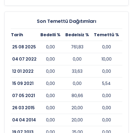
Son Temettü Dağıtımları
Tarih
Bedelli %
Bedelsiz %
Temettü %
Esk
25 08 2025
0,00
761,83
0,00
04 07 2022
0,00
0,00
10,00
12 01 2022
0,00
33,63
0,00
15 09 2021
0,00
0,00
5,54
07 05 2021
0,00
80,66
0,00
26 03 2015
0,00
20,00
0,00
04 04 2014
0,00
20,00
0,00
19 07 2013
0,00
25,00
0,00