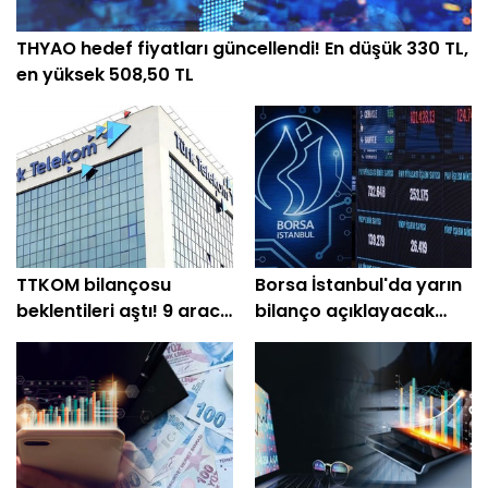
THYAO hedef fiyatları güncellendi! En düşük 330 TL,
en yüksek 508,50 TL
TTKOM bilançosu
Borsa İstanbul'da yarın
beklentileri aştı! 9 aracı
bilanço açıklayacak
kurumdan yeni hedef
şirketler belli oldu
fiyat