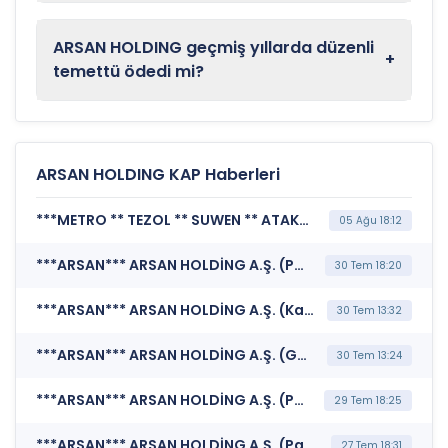
ARSAN HOLDING geçmiş yıllarda düzenli
+
temettü ödedi mi?
ARSAN HOLDING KAP Haberleri
***METRO ** TEZOL ** SUWEN ** ATAKP ** ULUFA ** EKIM ** AKSGY ** PRKME ** TRALT ** GEREL ** BOSSA ** ARSAN ** BORSK*** BORSA İSTANBUL A.Ş. (BIST Pay Endeksleri)
05 Ağu 18:12
***ARSAN*** ARSAN HOLDİNG A.Ş. (Payların Geri Alınmasına İlişkin Bildirim)
30 Tem 18:20
***ARSAN*** ARSAN HOLDİNG A.Ş. (Kar Payı Dağıtım İşlemlerine İlişkin Bildirim)
30 Tem 13:32
***ARSAN*** ARSAN HOLDİNG A.Ş. (Genel Kurul İşlemlerine İlişkin Bildirim)
30 Tem 13:24
***ARSAN*** ARSAN HOLDİNG A.Ş. (Payların Geri Alınmasına İlişkin Bildirim)
29 Tem 18:25
***ARSAN*** ARSAN HOLDİNG A.Ş. (Payların Geri Alınmasına İlişkin Bildirim)
27 Tem 18:31