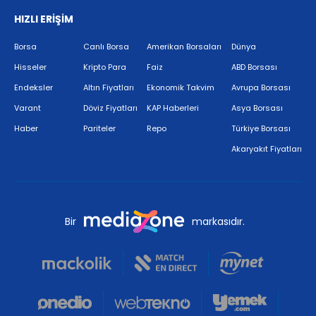
HIZLI ERİŞİM
Borsa
Canlı Borsa
Amerikan Borsaları
Dünya
Hisseler
Kripto Para
Faiz
ABD Borsası
Endeksler
Altın Fiyatları
Ekonomik Takvim
Avrupa Borsası
Varant
Döviz Fiyatları
KAP Haberleri
Asya Borsası
Haber
Pariteler
Repo
Türkiye Borsası
Akaryakıt Fiyatları
Bir
markasıdır.