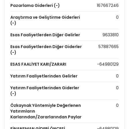
Pazarlama Giderleri (-)
167667246
Araştırma ve Geliştirme Giderleri
0
(-)
Esas Faaliyetlerden Diğer Gelirler
9633810
Esas Faaliyetlerden Diğer Giderler
57887665
(-)
ESAS FAALİYET KARI/ZARARI
-64980129
Yatırım Faaliyetlerinden Gelirler
0
Yatırım Faaliyetlerinden Giderler
0
(-)
Özkaynak Yöntemiyle Değerlenen
0
Yatırımların
Karlarından/Zararlarından Paylar
FİNANSMAN GİDERİ ÖNCESİ
-64980129