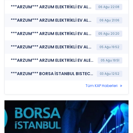
***ARZUM*** ARZUM ELEKTRİKLİ EV ALETLERİ SANAYİ VE TİCARET A.Ş. (Sermaye Artırımı - Azaltımı İşlemlerine İlişkin Bildirim)
06 Ağu 22:08
***ARZUM*** ARZUM ELEKTRİKLİ EV ALETLERİ SANAYİ VE TİCARET A.Ş. (Sermaye Artırımı - Azaltımı İşlemlerine İlişkin Bildirim)
06 Ağu 21:06
***ARZUM*** ARZUM ELEKTRİKLİ EV ALETLERİ SANAYİ VE TİCARET A.Ş. (Faaliyet Raporu (Konsolide))
05 Ağu 20:20
***ARZUM*** ARZUM ELEKTRİKLİ EV ALETLERİ SANAYİ VE TİCARET A.Ş. (Finansal Rapor)
05 Ağu 19:52
***ARZUM*** ARZUM ELEKTRİKLİ EV ALETLERİ SANAYİ VE TİCARET A.Ş. (Sorumluluk Beyanı (Konsolide))
05 Ağu 19:51
***ARZUM*** BORSA İSTANBUL BISTECH DEVRE KESİCİ UYGULAMASI (Pay Bazında Devre Kesici Bildirimi)
03 Ağu 12:52
Tüm KAP Haberleri