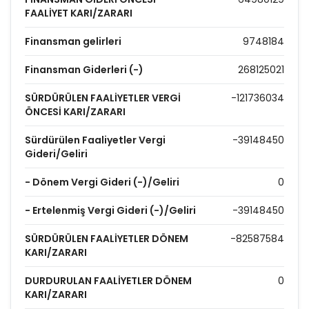
FAALİYET KARI/ZARARI
Finansman gelirleri
9748184
Finansman Giderleri (-)
268125021
SÜRDÜRÜLEN FAALİYETLER VERGİ
-121736034
ÖNCESİ KARI/ZARARI
Sürdürülen Faaliyetler Vergi
-39148450
Gideri/Geliri
- Dönem Vergi Gideri (-)/Geliri
0
- Ertelenmiş Vergi Gideri (-)/Geliri
-39148450
SÜRDÜRÜLEN FAALİYETLER DÖNEM
-82587584
KARI/ZARARI
DURDURULAN FAALİYETLER DÖNEM
0
KARI/ZARARI