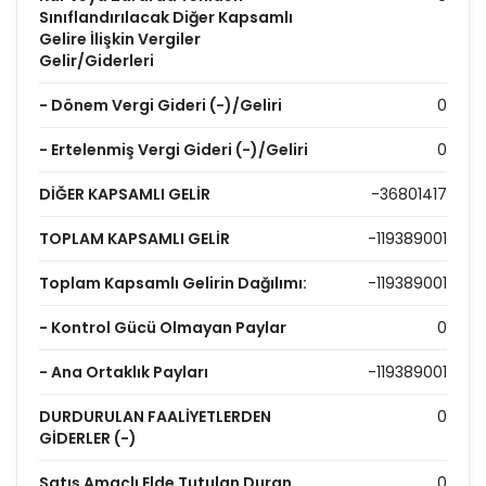
Sınıflandırılacak Diğer Kapsamlı
Gelire İlişkin Vergiler
Gelir/Giderleri
- Dönem Vergi Gideri (-)/Geliri
0
- Ertelenmiş Vergi Gideri (-)/Geliri
0
DİĞER KAPSAMLI GELİR
-36801417
TOPLAM KAPSAMLI GELİR
-119389001
Toplam Kapsamlı Gelirin Dağılımı:
-119389001
- Kontrol Gücü Olmayan Paylar
0
- Ana Ortaklık Payları
-119389001
DURDURULAN FAALİYETLERDEN
0
GİDERLER (-)
Satış Amaçlı Elde Tutulan Duran
0