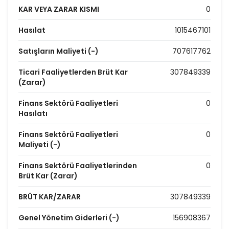
KAR VEYA ZARAR KISMI
0
Hasılat
1015467101
Satışların Maliyeti (-)
707617762
Ticari Faaliyetlerden Brüt Kar
307849339
(Zarar)
Finans Sektörü Faaliyetleri
0
Hasılatı
Finans Sektörü Faaliyetleri
0
Maliyeti (-)
Finans Sektörü Faaliyetlerinden
0
Brüt Kar (Zarar)
BRÜT KAR/ZARAR
307849339
Genel Yönetim Giderleri (-)
156908367