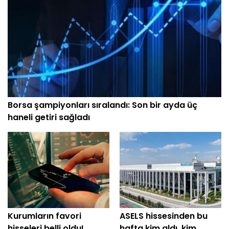
Borsa şampiyonları sıralandı: Son bir ayda üç
haneli getiri sağladı
Kurumların favori
ASELS hissesinden bu
hisseleri belli oldu!
hafta kim aldı, kim