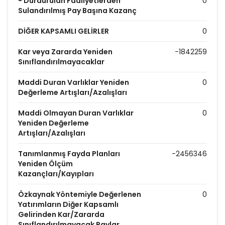
- Durdurulan Faaliyetlerden
0
Sulandırılmış Pay Başına Kazanç
DİĞER KAPSAMLI GELİRLER
0
Kar veya Zararda Yeniden
-1842259
Sınıflandırılmayacaklar
Maddi Duran Varlıklar Yeniden
0
Değerleme Artışları/Azalışları
Maddi Olmayan Duran Varlıklar
0
Yeniden Değerleme
Artışları/Azalışları
Tanımlanmış Fayda Planları
-2456346
Yeniden Ölçüm
Kazançları/Kayıpları
Özkaynak Yöntemiyle Değerlenen
0
Yatırımların Diğer Kapsamlı
Gelirinden Kar/Zararda
Sınıflandırılmayacak Paylar