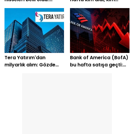
Yüzde 200'e yakın getiri
sattı?
bekleniyor
Tera Yatırım'dan
Bank of America (BofA)
milyarlık alım: Gözde
bu hafta satışa geçti:
hisseleri belli oldu
EREGL ve SASA listede