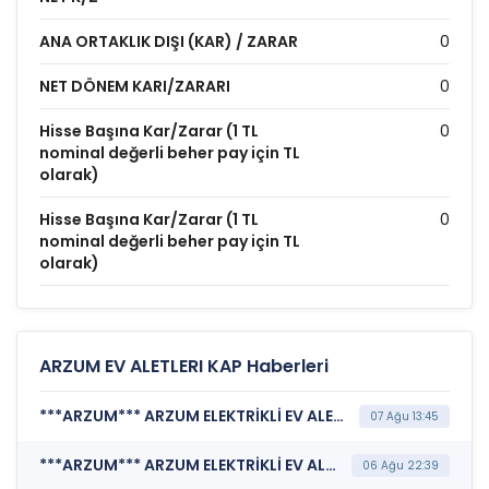
ANA ORTAKLIK DIŞI (KAR) / ZARAR
0
NET DÖNEM KARI/ZARARI
0
Hisse Başına Kar/Zarar (1 TL
0
nominal değerli beher pay için TL
olarak)
Hisse Başına Kar/Zarar (1 TL
0
nominal değerli beher pay için TL
olarak)
ARZUM EV ALETLERI KAP Haberleri
***ARZUM*** ARZUM ELEKTRİKLİ EV ALETLERİ SANAYİ VE TİCARET A.Ş. (Sermaye Artırımı - Azaltımı İşlemlerine İlişkin Bildirim)
07 Ağu 13:45
***ARZUM*** ARZUM ELEKTRİKLİ EV ALETLERİ SANAYİ VE TİCARET A.Ş. (Katılım Finansı İlkeleri Bilgi Formu )
06 Ağu 22:39