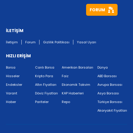
FORUM
İLETİŞİM
İletişim
Forum
Gizlilik Politikası
Yasal Uyarı
HIZLI ERİŞİM
Borsa
Canlı Borsa
Amerikan Borsaları
Dünya
Hisseler
Kripto Para
Faiz
ABD Borsası
Endeksler
Altın Fiyatları
Ekonomik Takvim
Avrupa Borsası
Varant
Döviz Fiyatları
KAP Haberleri
Asya Borsası
Haber
Pariteler
Repo
Türkiye Borsası
Akaryakıt Fiyatları