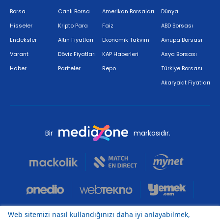
Borsa
Canlı Borsa
Amerikan Borsaları
Dünya
Hisseler
Kripto Para
Faiz
ABD Borsası
Endeksler
Altın Fiyatları
Ekonomik Takvim
Avrupa Borsası
Varant
Döviz Fiyatları
KAP Haberleri
Asya Borsası
Haber
Pariteler
Repo
Türkiye Borsası
Akaryakıt Fiyatları
Bir
markasıdır.