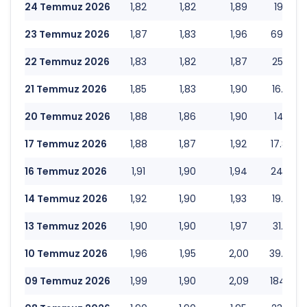
24 Temmuz 2026
1,82
1,82
1,89
19.717.
23 Temmuz 2026
1,87
1,83
1,96
69.791.
22 Temmuz 2026
1,83
1,82
1,87
25.780.
21 Temmuz 2026
1,85
1,83
1,90
16.352.
20 Temmuz 2026
1,88
1,86
1,90
14.127.
17 Temmuz 2026
1,88
1,87
1,92
17.837.
16 Temmuz 2026
1,91
1,90
1,94
24.891.
14 Temmuz 2026
1,92
1,90
1,93
19.285.
13 Temmuz 2026
1,90
1,90
1,97
31.962.
10 Temmuz 2026
1,96
1,95
2,00
39.964.
09 Temmuz 2026
1,99
1,90
2,09
184.746