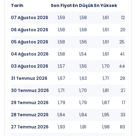
Tarih
Son Fiyat
En Düşük
En Yüksek
Hac
07 Ağustos 2026
1,59
1,58
1,61
12.041.
06 Ağustos 2026
1,58
1,58
1,61
20.575.
05 Ağustos 2026
1,58
1,56
1,61
25.405.
04 Ağustos 2026
1,58
1,54
1,61
41.687.
03 Ağustos 2026
1,57
1,56
1,70
44.942.
31 Temmuz 2026
1,67
1,63
1,71
29.386.
30 Temmuz 2026
1,71
1,70
1,81
27.140.
29 Temmuz 2026
1,79
1,79
1,87
17.351.
28 Temmuz 2026
1,84
1,84
1,95
33.582.
27 Temmuz 2026
1,93
1,81
1,98
83.322.