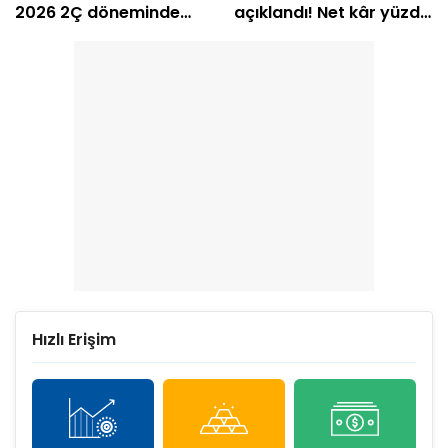
2026 2Ç döneminde
açıklandı! Net kâr yüzde
zarar etti
239 arttı
Hızlı Erişim