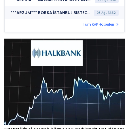
***ARZUM*** BORSA İSTANBUL BISTECH DEVRE KESİCİ UYGULAMASI (Pay Bazında Devre Kesici Bildirimi)
03 Ağu 12:52
Tüm KAP Haberleri