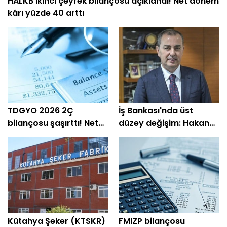
HALKB ikinci çeyrek bilançosu açıklandı! Net dönem
kârı yüzde 40 arttı
TDGYO 2026 2Ç
İş Bankası'nda üst
bilançosu şaşırttı! Net
düzey değişim: Hakan
kâr yüzde 105 bin arttı
Aran görevini
devrediyor
Kütahya Şeker (KTSKR)
FMIZP bilançosu