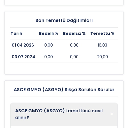
Son Temettü Dağıtımları
Tarih
Bedelli %
Bedelsiz %
Temettü %
Esk
01 04 2026
0,00
0,00
16,83
03 07 2024
0,00
0,00
20,00
ASCE GMYO (ASGYO) Sıkça Sorulan Sorular
ASCE GMYO (ASGYO) temettüsü nasıl
-
alınır?