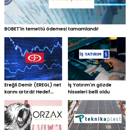
BOBET'in temettü ödemesi tamamlandı!
Ereğli Demir (EREGL) net
İş Yatırım'ın gözde
karını artırdı! Hedef
hisseleri belli oldu
fiyatlar peş peşe geldi