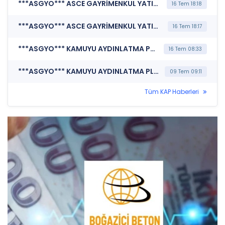
***ASGYO*** ASCE GAYRİMENKUL YATIRIM ORTAKLIĞI A.Ş. (Portföy Sınırlamalarına Uyumun Kontrolü)
16 Tem 18:18
***ASGYO*** ASCE GAYRİMENKUL YATIRIM ORTAKLIĞI A.Ş. (Portföy Sınırlamalarına Uyumun Kontrolü)
16 Tem 18:17
***ASGYO*** KAMUYU AYDINLATMA PLATFORMU (Pay Alım Satım Bildirimi)
16 Tem 08:33
***ASGYO*** KAMUYU AYDINLATMA PLATFORMU (Pay Alım Satım Bildirimi)
09 Tem 09:11
Tüm KAP Haberleri