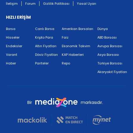
İletişim
Forum
Gizlilik Politikası
Yasal Uyarı
HIZLI ERİŞİM
Borsa
Canlı Borsa
Amerikan Borsaları
Dünya
Hisseler
Kripto Para
Faiz
ABD Borsası
Endeksler
Altın Fiyatları
Ekonomik Takvim
Avrupa Borsası
Varant
Döviz Fiyatları
KAP Haberleri
Asya Borsası
Haber
Pariteler
Repo
Türkiye Borsası
Akaryakıt Fiyatları
Bir
markasıdır.