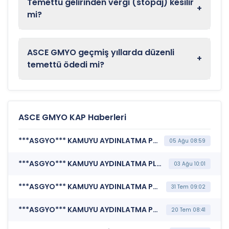
Temettü gelirinden vergi (stopaj) kesilir
+
mi?
ASCE GMYO geçmiş yıllarda düzenli
+
temettü ödedi mi?
ASCE GMYO KAP Haberleri
***ASGYO*** KAMUYU AYDINLATMA PLATFORMU (Pay Alım Satım Bildirimi)
05 Ağu 08:59
***ASGYO*** KAMUYU AYDINLATMA PLATFORMU (Pay Alım Satım Bildirimi)
03 Ağu 10:01
***ASGYO*** KAMUYU AYDINLATMA PLATFORMU (Pay Alım Satım Bildirimi)
31 Tem 09:02
***ASGYO*** KAMUYU AYDINLATMA PLATFORMU (Pay Alım Satım Bildirimi)
20 Tem 08:41