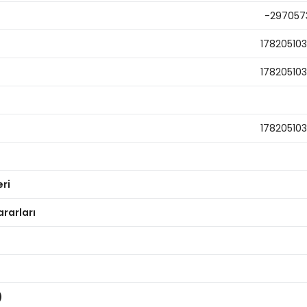
-297057
17820510
17820510
17820510
eri
ararları
)