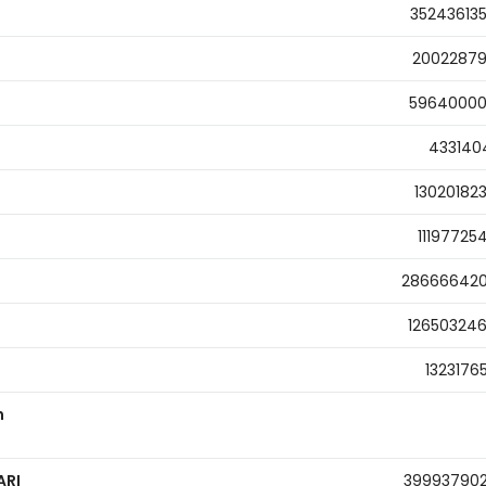
35243613
2002287
5964000
433140
13020182
11197725
28666642
12650324
1323176
n
ARI
39993790