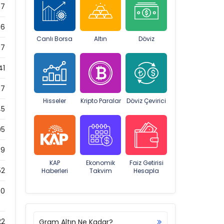
57
96
Canlı Borsa
Altın
Döviz
07
41
37
Hisseler
Kripto Paralar
Döviz Çevirici
45
05
69
KAP
Ekonomik
Faiz Getirisi
52
Haberleri
Takvim
Hesapla
0
22
Gram Altın Ne Kadar?