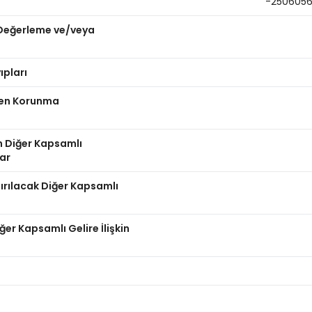
-250605
n Değerleme ve/veya
ıpları
nden Korunma
n Diğer Kapsamlı
lar
dırılacak Diğer Kapsamlı
er Kapsamlı Gelire İlişkin