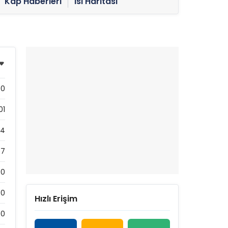
Kap Haberleri
Isı Haritası
0
01
44
57
0
0
Hızlı Erişim
0