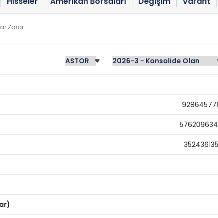
Hisseler
Amerikan Borsaları
Değişim
Varant
ar Zarar
92864577
57620963
35243613
ar)