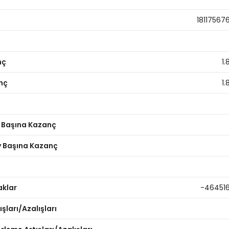
18117567
nç
1.
nç
1.
y Başına Kazanç
ay Başına Kazanç
aklar
-46451
şları/Azalışları