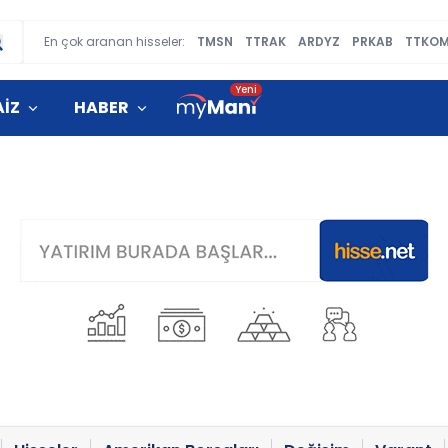
En çok aranan hisseler:
TMSN
TTRAK
ARDYZ
PRKAB
TTKO
AİZ
HABER