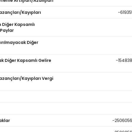
leme Artışları/Azalışları
azançları/Kayıpları
-61935
n Diğer Kapsamlı
 Paylar
dırılmayacak Diğer
ak Diğer Kapsamlı Gelire
-15483
zançları/Kayıpları Vergi
aklar
-250605