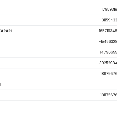
1795931
3115943
ZARARI
16571934
-1545632
1479665
-3025298
18117567
I
18117567