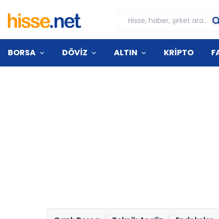
BORSA
DÖVİZ
ALTIN
KRİPTO
F