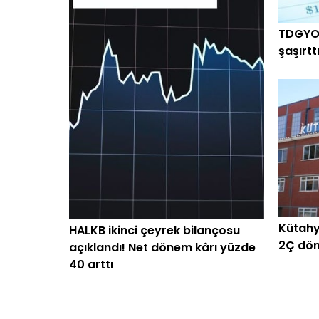
TDGYO 
şaşırtt
arttı
Kütahy
HALKB ikinci çeyrek bilançosu
2Ç dön
açıklandı! Net dönem kârı yüzde
40 arttı