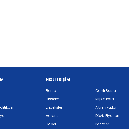
İM
HIZLI ERİŞİM
Borsa
Canlı Borsa
Hisseler
Kripto Para
Politikası
Endeksler
Altın Fiyatları
yarı
Varant
Döviz Fiyatları
Haber
Pariteler