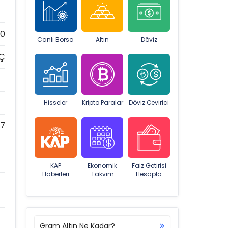
00
Canlı Borsa
Altın
Döviz
AÇ
Hisseler
Kripto Paralar
Döviz Çevirici
7
KAP
Ekonomik
Faiz Getirisi
Haberleri
Takvim
Hesapla
Gram Altın Ne Kadar?