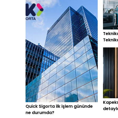
Teknika
Teknik
Kapeks
Quick Sigorta ilk işlem gününde
detayla
ne durumda?
Kapeks