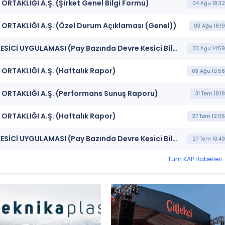
RTAKLIĞI A.Ş. (Şirket Genel Bilgi Formu)
04 Ağu 18:32
ORTAKLIĞI A.Ş. (Özel Durum Açıklaması (Genel))
03 Ağu 18:19
***ATLAS*** BORSA İSTANBUL BISTECH DEVRE KESİCİ UYGULAMASI (Pay Bazında Devre Kesici Bildirimi)
03 Ağu 14:59
ORTAKLIĞI A.Ş. (Haftalık Rapor)
03 Ağu 10:56
 ORTAKLIĞI A.Ş. (Performans Sunuş Raporu)
31 Tem 18:18
ORTAKLIĞI A.Ş. (Haftalık Rapor)
27 Tem 12:06
***ATLAS*** BORSA İSTANBUL BISTECH DEVRE KESİCİ UYGULAMASI (Pay Bazında Devre Kesici Bildirimi)
27 Tem 10:49
Tüm KAP Haberleri