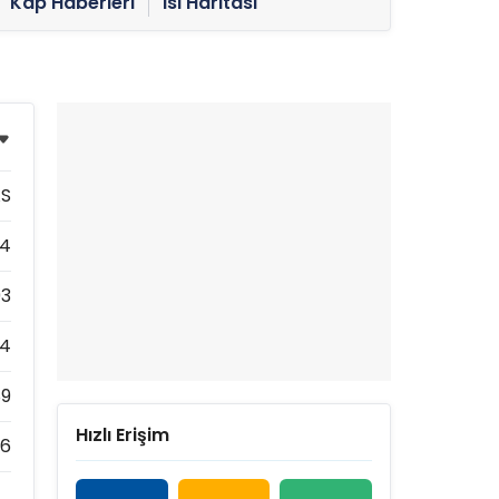
Kap Haberleri
Isı Haritası
AS
94
93
94
89
Hızlı Erişim
86