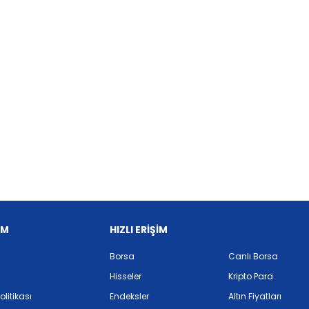
İM
HIZLI ERİŞİM
Borsa
Canlı Borsa
Hisseler
Kripto Para
Politikası
Endeksler
Altın Fiyatları