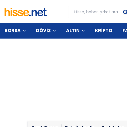
BORSA
DÖVİZ
ALTIN
KRİPTO
F