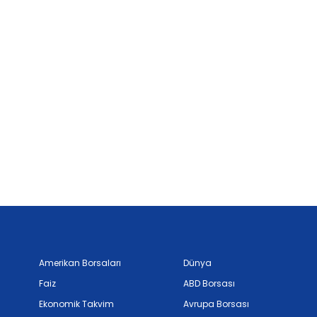
Amerikan Borsaları
Dünya
Faiz
ABD Borsası
Ekonomik Takvim
Avrupa Borsası