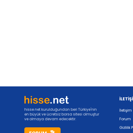
İLETİŞ
hisse.net kurulduğundan beri Türkiye'nin
İletişim
en büyük ve ücretsiz borsa sitesi olmuştur
ve olmaya devam edecektir.
Forum
Gizlilik 