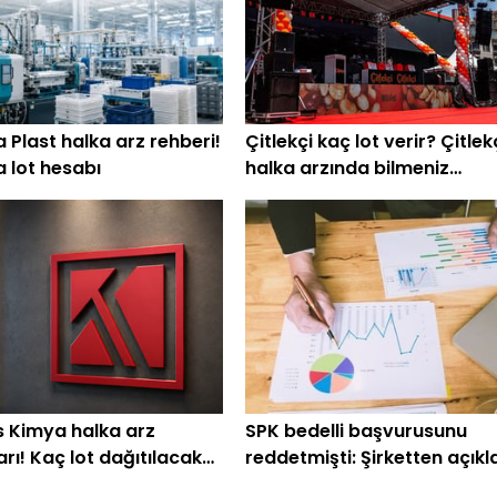
 Plast halka arz rehberi!
Çitlekçi kaç lot verir? Çitlek
a lot hesabı
halka arzında bilmeniz
gerekenler
 Kimya halka arz
SPK bedelli başvurusunu
rı! Kaç lot dağıtılacak?
reddetmişti: Şirketten açık
 katılım endeksi
geldi