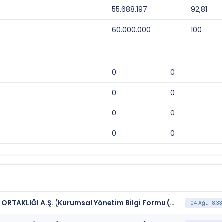
55.688.197
92,81
60.000.000
100
0
0
0
0
0
0
0
0
***ATLAS*** ATLAS MENKUL KIYMETLER YATIRIM ORTAKLIĞI A.Ş. (Kurumsal Yönetim Bilgi Formu (Güncelleme) - Yönetim Kurulu-2)
04 Ağu 18:33