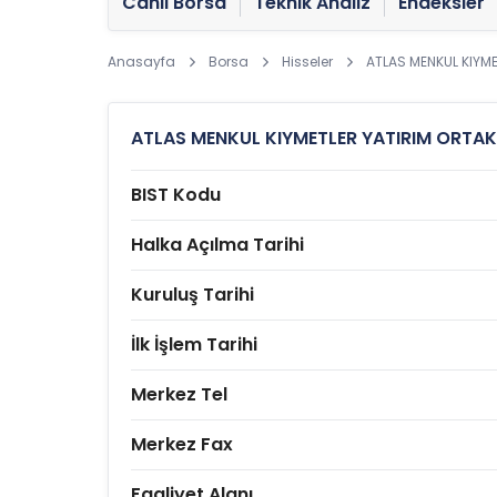
Canlı Borsa
Teknik Analiz
Endeksler
Anasayfa
Borsa
Hisseler
ATLAS MENKUL KIYME
ATLAS MENKUL KIYMETLER YATIRIM ORTAKL
BIST Kodu
Halka Açılma Tarihi
Kuruluş Tarihi
İlk İşlem Tarihi
Merkez Tel
Merkez Fax
Faaliyet Alanı