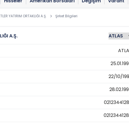
Hisseler
Amerikan Borsaları
Değişim
Varant
TLER YATIRIM ORTAKLIĞI A.Ş.
Şirket Bilgileri
IĞI A.Ş.
ATL
25.01.19
22/10/19
28.02.19
021234412
021234412