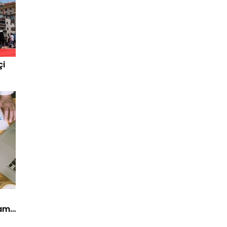
çi
lama