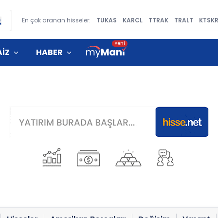
En çok aranan hisseler:
TUKAS
KARCL
TTRAK
TRALT
KTSK
AİZ
HABER