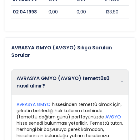
02 04 1998
0,00
0,00
133,80
AVRASYA GMYO (AVGYO) Sıkça Sorulan
Sorular
AVRASYA GMYO (AVGYO) temettüsü
-
nasıl alınır?
AVRASYA GMYO
hissesinden temettü almak için,
şirketin belirlediği hak kullanım tarihinde
(temettü dağıtım günü) portföyünüzde
AVGYO
hisse senedi bulunması yeterlidir. Temettü tutarı,
herhangi bir başvuruya gerek kalmadan,
hisselerinizin bulunduğu yatırım hesabınıza