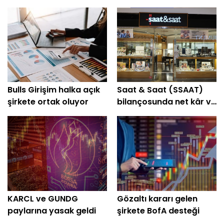
Bulls Girişim halka açık
Saat & Saat (SSAAT)
şirkete ortak oluyor
bilançosunda net kâr ve
hasılatta artış
KARCL ve GUNDG
Gözaltı kararı gelen
paylarına yasak geldi
şirkete BofA desteği