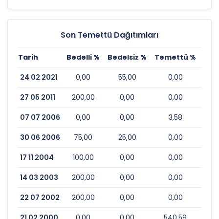
Son Temettü Dağıtımları
Tarih
Bedelli %
Bedelsiz %
Temettü %
Esk
24 02 2021
0,00
55,00
0,00
27 05 2011
200,00
0,00
0,00
07 07 2006
0,00
0,00
3,58
30 06 2006
75,00
25,00
0,00
17 11 2004
100,00
0,00
0,00
14 03 2003
200,00
0,00
0,00
22 07 2002
200,00
0,00
0,00
21 02 2000
0,00
0,00
540,59