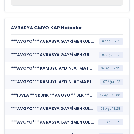
AVRASYA GMYO KAP Haberleri
***AVGYO*** AVRASYA GAYRİMENKUL YATIRIM ORTAKLIĞI A.Ş. (Finansal Duran Varlık Edinimi)
07 Ağu 19:01
***AVGYO*** AVRASYA GAYRİMENKUL YATIRIM ORTAKLIĞI A.Ş. (Özel Durum Açıklaması (Genel))
07 Ağu 19:01
***AVGYO*** KAMUYU AYDINLATMA PLATFORMU (Pay Alım Satım Bildirimi)
07 Ağu 12:25
***AVGYO*** KAMUYU AYDINLATMA PLATFORMU (Pay Alım Satım Bildirimi)
07 Ağu 11:12
***ISVEA ** SKBNK ** AVGYO ** SEK ** KUYAS ** KATMR ** KTLEV ** SEKFK ** PKZ*** KAMUYU AYDINLATMA PLATFORMU (Kamuyu Aydınlatma Platformu Duyurusu)
07 Ağu 09:06
***AVGYO*** AVRASYA GAYRİMENKUL YATIRIM ORTAKLIĞI A.Ş. (Özel Durum Açıklaması (Genel))
06 Ağu 18:28
***AVGYO*** AVRASYA GAYRİMENKUL YATIRIM ORTAKLIĞI A.Ş. (Özel Durum Açıklaması (Genel))
05 Ağu 18:15