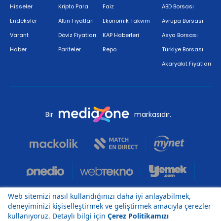
Hisseler
Kripto Para
Faiz
ABD Borsası
Endeksler
Altın Fiyatları
Ekonomik Takvim
Avrupa Borsası
Varant
Döviz Fiyatları
KAP Haberleri
Asya Borsası
Haber
Pariteler
Repo
Türkiye Borsası
Akaryakıt Fiyatları
Bir
markasıdır.