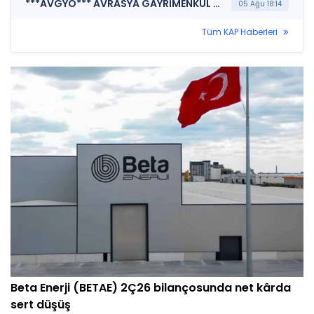
***AVGYO*** AVRASYA GAYRİMENKUL YATIRIM ORTAKLIĞI A.Ş. (Özel Durum Açıklaması (Genel))
05 Ağu 18:14
Tüm KAP Haberleri
Beta Enerji (BETAE) 2Ç26 bilançosunda net kârda
sert düşüş