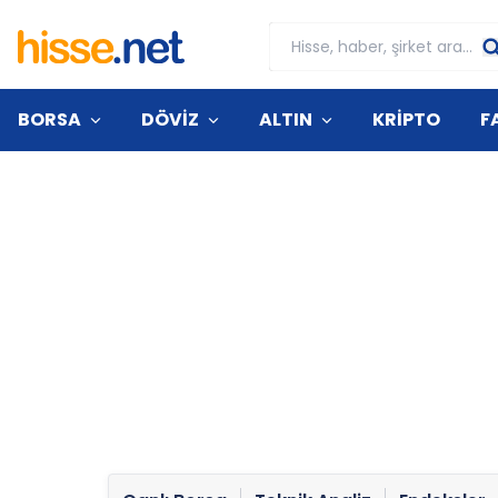
BORSA
DÖVİZ
ALTIN
KRİPTO
F