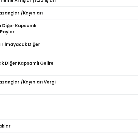
leme Artışları/Azalışları
azançları/Kayıpları
n Diğer Kapsamlı
 Paylar
dırılmayacak Diğer
ak Diğer Kapsamlı Gelire
zançları/Kayıpları Vergi
aklar