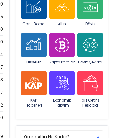
70
45
Canlı Borsa
Altın
Döviz
0
0
14
Hisseler
Kripto Paralar
Döviz Çevirici
87
48
07
KAP
Ekonomik
Faiz Getirisi
82
Haberleri
Takvim
Hesapla
0
89
Gram Altın Ne Kadar?