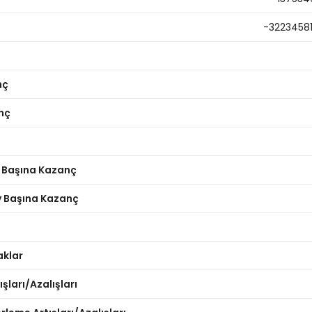
-3223458
nç
nç
y Başına Kazanç
ay Başına Kazanç
aklar
şları/Azalışları