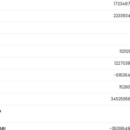
172348
223393
112112
122703
-61636
1528
3452595
n
ARI
-3513954