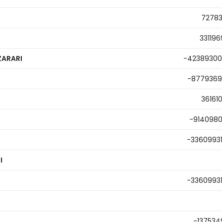
7278
331196
ZARARI
-4238930
-877936
36161
-914098
-3360993
I
-3360993
-137534