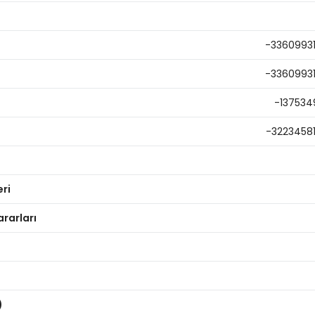
-3360993
-3360993
-137534
-3223458
eri
ararları
)