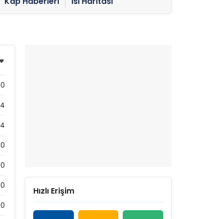
Kap Haberleri
Isı Haritası
0
44
74
70
0
0
Hızlı Erişim
0