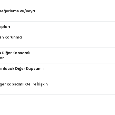
n Değerleme ve/veya
ıpları
nden Korunma
n Diğer Kapsamlı
lar
dırılacak Diğer Kapsamlı
er Kapsamlı Gelire İlişkin