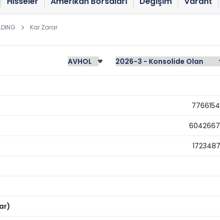
Hisseler
Amerikan Borsaları
Değişim
Varant
LDING
Kar Zarar
776615
604266
172348
ar)