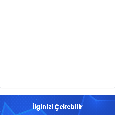
İlginizi Çekebilir