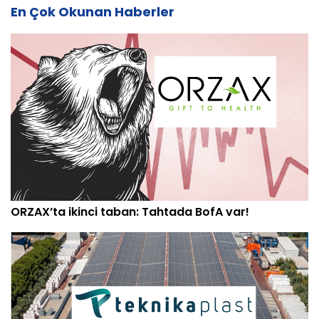
En Çok Okunan Haberler
ORZAX’ta ikinci taban: Tahtada BofA var!