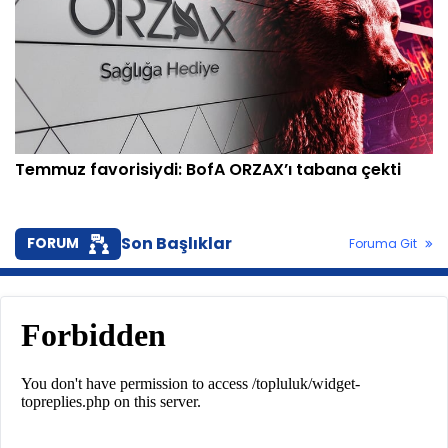
Temmuz favorisiydi: BofA ORZAX’ı tabana çekti
Son Başlıklar
FORUM
Foruma Git