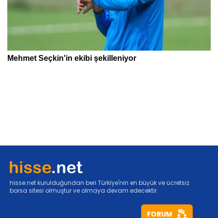
hisse.net kurulduğundan beri Türkiye'nin en büyük ve ücretsiz
borsa sitesi olmuştur ve olmaya devam edecektir.
FORUM