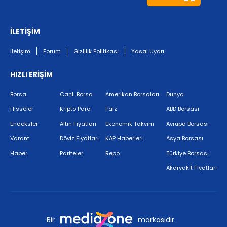
İLETİŞİM
İletişim
Forum
Gizlilik Politikası
Yasal Uyarı
HIZLI ERİŞİM
Borsa
Canlı Borsa
Amerikan Borsaları
Dünya
Hisseler
Kripto Para
Faiz
ABD Borsası
Endeksler
Altın Fiyatları
Ekonomik Takvim
Avrupa Borsası
Varant
Döviz Fiyatları
KAP Haberleri
Asya Borsası
Haber
Pariteler
Repo
Türkiye Borsası
Akaryakıt Fiyatları
Bir
markasıdır.