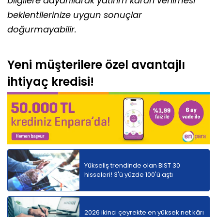
bilgilere dayanılarak yatırım kararı verilmesi
beklentilerinize uygun sonuçlar
doğurmayabilir.
Yeni müşterilere özel avantajlı
ihtiyaç kredisi!
Yükseliş trendinde olan BIST 30
hisseleri! 3'ü yüzde 100'ü aştı
2026 ikinci çeyrekte en yüksek net kârı