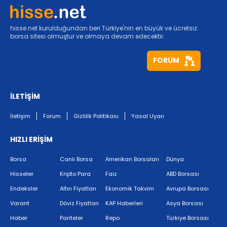
hisse.net kurulduğundan beri Türkiye'nin en büyük ve ücretsiz
borsa sitesi olmuştur ve olmaya devam edecektir.
FORUM
İLETİŞİM
İletişim
Forum
Gizlilik Politikası
Yasal Uyarı
HIZLI ERİŞİM
Borsa
Canlı Borsa
Amerikan Borsaları
Dünya
Hisseler
Kripto Para
Faiz
ABD Borsası
Endeksler
Altın Fiyatları
Ekonomik Takvim
Avrupa Borsası
Varant
Döviz Fiyatları
KAP Haberleri
Asya Borsası
Haber
Pariteler
Repo
Türkiye Borsası