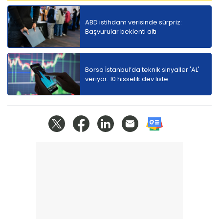
ABD istihdam verisinde sürpriz:
Başvurular beklenti altı
Borsa İstanbul’da teknik sinyaller 'AL'
veriyor: 10 hisselik dev liste