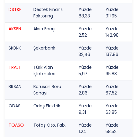
DSTKF
Destek Finans
Yüzde
Yüzde
Faktoring
88,33
911,95
AKSEN
Aksa Enerji
Yüzde
Yüzde
2,52
142,98
SKBNK
Şekerbank
Yüzde
Yüzde
32,46
137,86
TRALT
Türk Altın
Yüzde
Yüzde
İşletmeleri
5,97
95,83
BRSAN
Borusan Boru
Yüzde
Yüzde
Sanayi
2,86
67,52
ODAS
Odaş Elektrik
Yüzde
Yüzde
9,31
63,85
TOASO
Tofaş Oto. Fab.
Yüzde
Yüzde
1,24
58,52