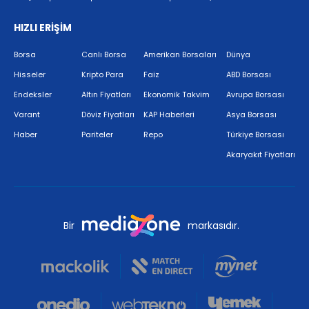
HIZLI ERİŞİM
Borsa
Canlı Borsa
Amerikan Borsaları
Dünya
Hisseler
Kripto Para
Faiz
ABD Borsası
Endeksler
Altın Fiyatları
Ekonomik Takvim
Avrupa Borsası
Varant
Döviz Fiyatları
KAP Haberleri
Asya Borsası
Haber
Pariteler
Repo
Türkiye Borsası
Akaryakıt Fiyatları
Bir
markasıdır.