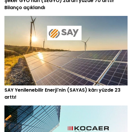
Şeker GYO'nun (SEGYO) zararı yüzde 70 arttı!
Bilanço açıklandı
SAY Yenilenebilir Enerji'nin (SAYAS) kârı yüzde 23
arttı!