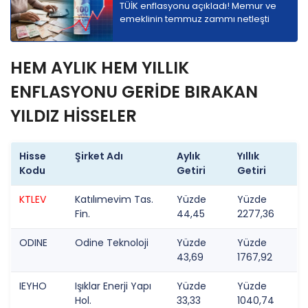
TÜİK enflasyonu açıkladı! Memur ve
emeklinin temmuz zammı netleşti
HEM AYLIK HEM YILLIK
ENFLASYONU GERİDE BIRAKAN
YILDIZ HİSSELER
Hisse
Şirket Adı
Aylık
Yıllık
Kodu
Getiri
Getiri
KTLEV
Katılımevim Tas.
Yüzde
Yüzde
Fin.
44,45
2277,36
ODINE
Odine Teknoloji
Yüzde
Yüzde
43,69
1767,92
IEYHO
Işıklar Enerji Yapı
Yüzde
Yüzde
Hol.
33,33
1040,74