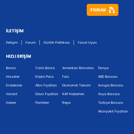
FORUM
İLETİŞİM
İletişim
Forum
Gizlilik Politikası
Yasal Uyarı
HIZLI ERİŞİM
Borsa
Canlı Borsa
Amerikan Borsaları
Dünya
Hisseler
Kripto Para
Faiz
ABD Borsası
Endeksler
Altın Fiyatları
Ekonomik Takvim
Avrupa Borsası
Varant
Döviz Fiyatları
KAP Haberleri
Asya Borsası
Haber
Pariteler
Repo
Türkiye Borsası
Akaryakıt Fiyatları