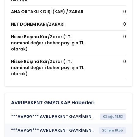
ANA ORTAKLIK DIŞI (KAR) / ZARAR
0
NET DÖNEM KARI/ZARARI
0
Hisse Başına Kar/Zarar (1 TL
0
nominal değerli beher pay için TL
olarak)
Hisse Başına Kar/Zarar (1 TL
0
nominal değerli beher pay için TL
olarak)
AVRUPAKENT GMYO KAP Haberleri
***AVPGY*** AVRUPAKENT GAYRİMENKUL YATIRIM ORTAKLIĞI A.Ş. (Özel Durum Açıklaması (Genel))
03 Ağu 18:53
***AVPGY*** AVRUPAKENT GAYRİMENKUL YATIRIM ORTAKLIĞI A.Ş. (Maddi Duran Varlık Alımı)
20 Tem 18:55