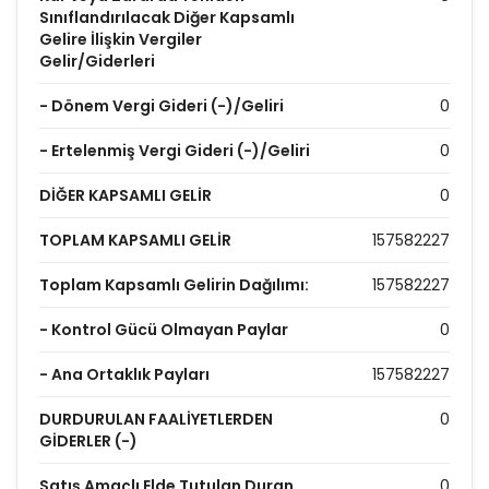
Sınıflandırılacak Diğer Kapsamlı
Gelire İlişkin Vergiler
Gelir/Giderleri
- Dönem Vergi Gideri (-)/Geliri
0
- Ertelenmiş Vergi Gideri (-)/Geliri
0
DİĞER KAPSAMLI GELİR
0
TOPLAM KAPSAMLI GELİR
157582227
Toplam Kapsamlı Gelirin Dağılımı:
157582227
- Kontrol Gücü Olmayan Paylar
0
- Ana Ortaklık Payları
157582227
DURDURULAN FAALİYETLERDEN
0
GİDERLER (-)
Satış Amaçlı Elde Tutulan Duran
0