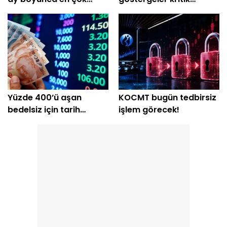
aldığı hisseler
sinyaller veriyor
Yüzde 400’ü aşan
KOCMT bugün tedbirsiz
bedelsiz için tarih
işlem görecek!
açıklandı