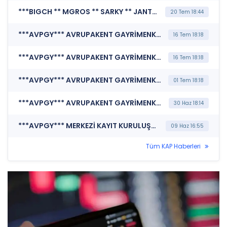
***BIGCH ** MGROS ** SARKY ** JANTS ** SDTTR ** AVPGY ** GIPTA ** OSMEN ** ISDMR ** MSGYO ** ALARK ** DOHOL ** KBORU ** AZTEK ** AEFES ** BVSAN ** GENTS ** TEZOL ** AKSGY ** TABGD ** TRCAS ** ENERY ** AYGAZ ** NETCD ** ECZYT*** BORSA İSTANBUL A.Ş. (BIST Pay Endeksleri)
20 Tem 18:44
***AVPGY*** AVRUPAKENT GAYRİMENKUL YATIRIM ORTAKLIĞI A.Ş. (Portföy Sınırlamalarına Uyumun Kontrolü)
16 Tem 18:18
***AVPGY*** AVRUPAKENT GAYRİMENKUL YATIRIM ORTAKLIĞI A.Ş. (Portföy Sınırlamalarına Uyumun Kontrolü)
16 Tem 18:18
***AVPGY*** AVRUPAKENT GAYRİMENKUL YATIRIM ORTAKLIĞI A.Ş. (Özel Durum Açıklaması (Genel))
01 Tem 18:18
***AVPGY*** AVRUPAKENT GAYRİMENKUL YATIRIM ORTAKLIĞI A.Ş. (Özel Durum Açıklaması (Genel))
30 Haz 18:14
***AVPGY*** MERKEZİ KAYIT KURULUŞU A.Ş. (Pay Mali Hak Kullanım İşlemi - Nakit Ödeme)
09 Haz 16:55
Tüm KAP Haberleri