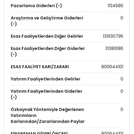
Pazarlama Giderleri (-)
1134586
Araştırma ve Geliştirme Giderleri
0
(-)
Esas Faaliyetlerden Diğer Gelirler
131930795
Esas Faaliyetlerden Diğer Giderler
31381086
(-)
ESAS FAALİYET KARI/ZARARI
800644101
Yatırım Faaliyetlerinden Gelirler
0
Yatırım Faaliyetlerinden Giderler
0
(-)
Özkaynak Yöntemiyle Değerlenen
0
Yatırımların
Karlarından/Zararlarından Paylar
FİNANSMAN GİDERİ ÖNCESİ
800644101