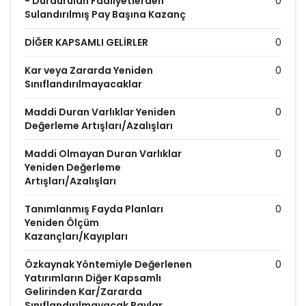
- Durdurulan Faaliyetlerden
0
Sulandırılmış Pay Başına Kazanç
DİĞER KAPSAMLI GELİRLER
0
Kar veya Zararda Yeniden
0
Sınıflandırılmayacaklar
Maddi Duran Varlıklar Yeniden
0
Değerleme Artışları/Azalışları
Maddi Olmayan Duran Varlıklar
0
Yeniden Değerleme
Artışları/Azalışları
Tanımlanmış Fayda Planları
0
Yeniden Ölçüm
Kazançları/Kayıpları
Özkaynak Yöntemiyle Değerlenen
0
Yatırımların Diğer Kapsamlı
Gelirinden Kar/Zararda
Sınıflandırılmayacak Paylar