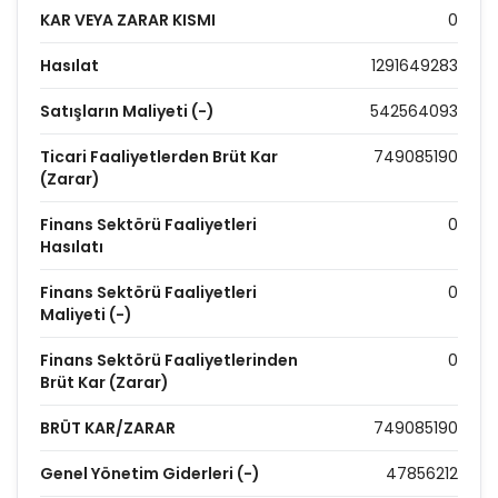
KAR VEYA ZARAR KISMI
0
Hasılat
1291649283
Satışların Maliyeti (-)
542564093
Ticari Faaliyetlerden Brüt Kar
749085190
(Zarar)
Finans Sektörü Faaliyetleri
0
Hasılatı
Finans Sektörü Faaliyetleri
0
Maliyeti (-)
Finans Sektörü Faaliyetlerinden
0
Brüt Kar (Zarar)
BRÜT KAR/ZARAR
749085190
Genel Yönetim Giderleri (-)
47856212