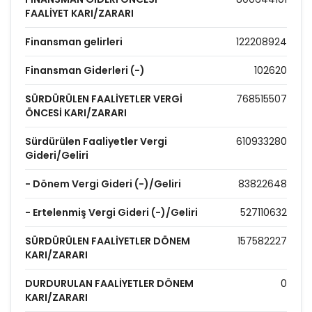
FAALİYET KARI/ZARARI
Finansman gelirleri
122208924
Finansman Giderleri (-)
102620
SÜRDÜRÜLEN FAALİYETLER VERGİ
768515507
ÖNCESİ KARI/ZARARI
Sürdürülen Faaliyetler Vergi
610933280
Gideri/Geliri
- Dönem Vergi Gideri (-)/Geliri
83822648
- Ertelenmiş Vergi Gideri (-)/Geliri
527110632
SÜRDÜRÜLEN FAALİYETLER DÖNEM
157582227
KARI/ZARARI
DURDURULAN FAALİYETLER DÖNEM
0
KARI/ZARARI