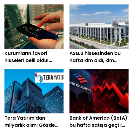
Kurumların favori
ASELS hissesinden bu
hisseleri belli oldu!
hafta kim aldı, kim
Yüzde 200'e yakın getiri
sattı?
bekleniyor
Tera Yatırım'dan
Bank of America (BofA)
milyarlık alım: Gözde
bu hafta satışa geçti:
hisseleri belli oldu
EREGL ve SASA listede