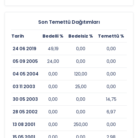
Son Temettü Dağıtımları
Tarih
Bedelli %
Bedelsiz %
Temettü %
Esk
24 06 2019
49,19
0,00
0,00
05 09 2005
24,00
0,00
0,00
04 05 2004
0,00
120,00
0,00
03 11 2003
0,00
25,00
0,00
30 05 2003
0,00
0,00
14,75
28 05 2002
0,00
0,00
6,97
13 08 2001
0,00
250,00
0,00
15 05 2001
0,00
0,00
2,98