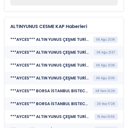
ALTINYUNUS CESME KAP Haberleri
***AYCES*** ALTIN YUNUS ÇEŞME TURİSTİK TESİSLER A.Ş. (Katılım Finansı İlkeleri Bilgi Formu )
06 Ağu 21:38
***AYCES*** ALTIN YUNUS ÇEŞME TURİSTİK TESİSLER A.Ş. (Sorumluluk Beyanı (Konsolide Olmayan))
06 Ağu 21:37
***AYCES*** ALTIN YUNUS ÇEŞME TURİSTİK TESİSLER A.Ş. (Faaliyet Raporu (Konsolide Olmayan))
06 Ağu 21:36
***AYCES*** ALTIN YUNUS ÇEŞME TURİSTİK TESİSLER A.Ş. (Finansal Rapor )
06 Ağu 21:35
***AYCES*** BORSA İSTANBUL BISTECH DEVRE KESİCİ UYGULAMASI (Pay Bazında Devre Kesici Bildirimi)
08 Tem 10:29
***AYCES*** BORSA İSTANBUL BISTECH DEVRE KESİCİ UYGULAMASI (Pay Bazında Devre Kesici Bildirimi)
25 Haz 17:28
***AYCES*** ALTIN YUNUS ÇEŞME TURİSTİK TESİSLER A.Ş. (Özel Durum Açıklaması (Genel))
15 Haz 10:55