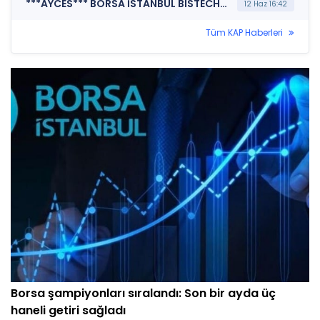
***AYCES*** BORSA İSTANBUL BISTECH DEVRE KESİCİ UYGULAMASI (Pay Bazında Devre Kesici Bildirimi)
12 Haz 16:42
Tüm KAP Haberleri
Borsa şampiyonları sıralandı: Son bir ayda üç
haneli getiri sağladı