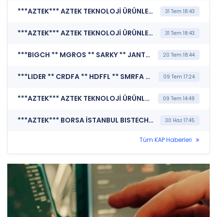
***AZTEK*** AZTEK TEKNOLOJİ ÜRÜNLERİ TİCARET A.Ş. (İhraç Belgesi)
31 Tem 18:43
***AZTEK*** AZTEK TEKNOLOJİ ÜRÜNLERİ TİCARET A.Ş. (İhraç Tavanına İlişkin Bildirim)
31 Tem 18:43
***BIGCH ** MGROS ** SARKY ** JANTS ** SDTTR ** AVPGY ** GIPTA ** OSMEN ** ISDMR ** MSGYO ** ALARK ** DOHOL ** KBORU ** AZTEK ** AEFES ** BVSAN ** GENTS ** TEZOL ** AKSGY ** TABGD ** TRCAS ** ENERY ** AYGAZ ** NETCD ** ECZYT*** BORSA İSTANBUL A.Ş. (BIST Pay Endeksleri)
20 Tem 18:44
***LIDER ** CRDFA ** HDFFL ** SMRFA ** TERA ** ISFIN ** EKOFA ** EKTVK ** KATVK ** SMRVA ** KTSVK ** AKMEN ** SMRTG ** AZTEK*** MERKEZİ KAYIT KURULUŞU A.Ş. (Borçlanma Araçları, Yatırım Fonları ve Varant İtfa/Kupon/Getiri/ Nakdi Uzlaşı Ödeme İşlemleri)
09 Tem 17:24
***AZTEK*** AZTEK TEKNOLOJİ ÜRÜNLERİ TİCARET A.Ş. (Pay Dışında Sermaye Piyasası Aracı İşlemlerine İlişkin Bildirim (Faiz İçeren))
09 Tem 14:49
***AZTEK*** BORSA İSTANBUL BISTECH DEVRE KESİCİ UYGULAMASI (Pay Bazında Devre Kesici Bildirimi)
30 Haz 17:45
Tüm KAP Haberleri