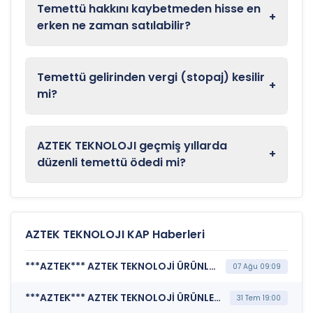
Temettü hakkını kaybetmeden hisse en
+
erken ne zaman satılabilir?
Temettü gelirinden vergi (stopaj) kesilir
+
mi?
AZTEK TEKNOLOJI geçmiş yıllarda
+
düzenli temettü ödedi mi?
AZTEK TEKNOLOJI KAP Haberleri
***AZTEK*** AZTEK TEKNOLOJİ ÜRÜNLERİ TİCARET A.Ş. (Yeni İş İlişkisi)
07 Ağu 09:09
***AZTEK*** AZTEK TEKNOLOJİ ÜRÜNLERİ TİCARET A.Ş. (Özel Durum Açıklaması (Genel))
31 Tem 19:00