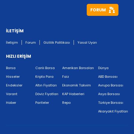
FORUM
İLETİŞİM
İletişim
Forum
Gizlilik Politikası
Yasal Uyarı
HIZLI ERİŞİM
Borsa
Canlı Borsa
Amerikan Borsaları
Dünya
Hisseler
Kripto Para
Faiz
ABD Borsası
Endeksler
Altın Fiyatları
Ekonomik Takvim
Avrupa Borsası
Varant
Döviz Fiyatları
KAP Haberleri
Asya Borsası
Haber
Pariteler
Repo
Türkiye Borsası
Akaryakıt Fiyatları