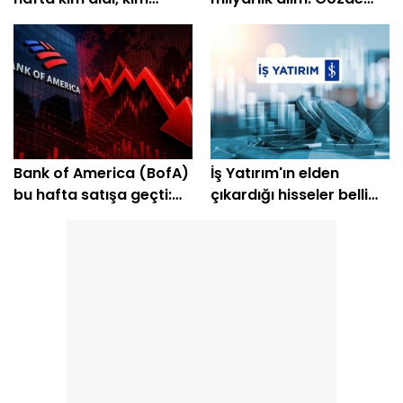
sattı?
hisseleri belli oldu
Bank of America (BofA)
İş Yatırım'ın elden
bu hafta satışa geçti:
çıkardığı hisseler belli
EREGL ve SASA listede
oldu: SKBNK ilk sırada