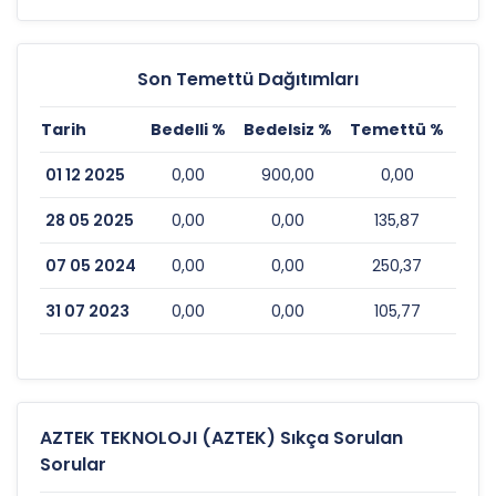
Son Temettü Dağıtımları
Tarih
Bedelli %
Bedelsiz %
Temettü %
Esk
01 12 2025
0,00
900,00
0,00
28 05 2025
0,00
0,00
135,87
07 05 2024
0,00
0,00
250,37
31 07 2023
0,00
0,00
105,77
AZTEK TEKNOLOJI (AZTEK) Sıkça Sorulan
Sorular